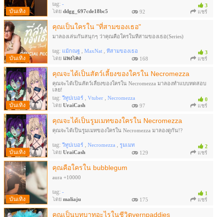
tag:
-
3
บันเทิง
โดย
ddgg_697cde18bc5
92
แชร์
คุณเป็นใครใน "ที่สามของเธอ"
มาลองเล่นกันสนุกๆ ว่าคุณคือใครในที่สามของเธอ(Series)
tag:
,
,
แม้กณฐ
MaxNat
ที่สามของเธอ
3
บันเทิง
โดย
แพงโคง
168
แชร์
คุณจะได้เป็นสัตว์เลี้ยงของใครใน Necromezza
คุณจะได้เป็นสัตว์เลี้ยงของใครใน Necromezza มาลองทำแบบทดสอบ
เลย!
tag:
,
,
วีทูปเบอร์
Vtuber
Necromezza
0
บันเทิง
โดย
UraiCash
97
แชร์
คุณจะได้เป็นรูมเมทของใครใน Necromezza
คุณจะได้เป็นรูมเมทของใครใน Necromezza มาลองดูกัน!?
tag:
,
,
วีทูปเบอร์
Necromezza
รูมเมท
2
บันเทิง
โดย
UraiCash
129
แชร์
คุณคือใครใน bubblegum
aura +10000
tag:
-
1
บันเทิง
โดย
maliaju
175
แชร์
คุณเป็นบทบาทอะไรในชีวิตvernpaddies