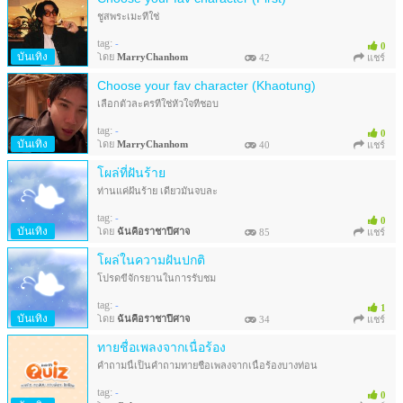
ชูสพระเมะที่ใช่
tag:
-
0
บันเทิง
โดย
MarryChanhom
42
แชร์
Choose your fav character (Khaotung)
เลือกตัวละครที่ใช่หัวใจที่ชอบ
tag:
-
0
บันเทิง
โดย
MarryChanhom
40
แชร์
โผล่ที่ฝันร้าย
ท่านแค่ฝันร้าย เดี๋ยวมันจบละ
tag:
-
0
บันเทิง
โดย
ฉันคือราชาปีศาจ
85
แชร์
โผล่ในความฝันปกติ
โปรดขี่จักรยานในการรับชม
tag:
-
1
บันเทิง
โดย
ฉันคือราชาปีศาจ
34
แชร์
ทายชื่อเพลงจากเนื่อร้อง
คำถามนี้เป็นคำถามทายชื่อเพลงจากเนื้อร้องบางท่อน
tag:
-
0