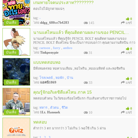
เกมทายใจคนประสาท????????
ตอบไปไม้ถูกตายแน่ๆ
tag:
-
0
บันเทิง
โดย
ddgg_680ce7b4283
145
แชร์
นานแค่ไหนแล้ว ที่คุณติดตามผลงานของ PENCIL BOLT (จับเวลาข้อละ 10 วินาที)
นานแค่ไหนแล้ว ที่คุณรู้จัก PENCIL BOLT คุณติดตามผลงานของ
PENCIL BOLT ดีแค่ไหน นี่จะเป็นการบ่งบอกว่า คุณตามงานศิลปิน กาว
คนนี้มากระดับไหน หรือเป็นแฟนตัวยงของศิลปินคนนี้ มากแค่ไหน เพื่อ
tag:
,
,
cartoon
furry
anthro
0
ไม่ให้เสียเวลาเรามาสนุกกันดีกว่า
บันเทิง
โดย
Tinkponypie
31
แชร์
แบบทดสอบหอ
มีทั้งหมด4หอ หอคาเนเลี่ยน ,หอไพริน ,หออเมทิสต์ และหอซิทริน
tag:
,
,
โรลเพลย์
หอพัก
บ้าน
0
บันเทิง
โดย
แอคนี้1869
33
แชร์
คุณรู้จักอภิเดชิดีแค่ไหน ภาค 15
ทดสอบตัวตน ในวัยของร้อยโทปีแรก กับเส้นทางรับราชการต่อไป
tag:
,
,
ทหาร
ตัวตน
ชีวิต
0
บันเทิง
โดย
1Lt. Hansuek
10
แชร์
ทดสอบ
ต่ำกว่า 3 ตก มากกว่า 3 ไม่เกิน 5 พอใช้ เกิน 5 ผ่าน
tag:
,
,
1
2
3