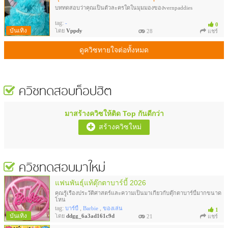
บททดสอบว่าคุณเป็นตัวละครใดในมุมมองของvernpaddies
tag:
-
0
บันเทิง
โดย
Vppdy
28
แชร์
ดูควิซทายใจต่อทั้งหมด
ควิซทดสอบ
ท็อปฮิต
มาสร้างควิซให้ติด Top กันดีกว่า
สร้างควิซใหม่
ควิซทดสอบมาใหม่
แฟนพันธุ์แท้ตุ๊กตาบาร์บี้ 2026
คุณรู้เรื่องประวัติศาสตร์และความเป็นมาเกี่ยวกับตุ๊กตาบาร์บี้มากขนาด
ไหน
tag:
,
,
บาร์บี้
Barbie
ของเล่น
1
บันเทิง
โดย
ddgg_6a3ad161c9d
21
แชร์