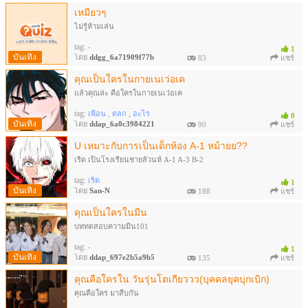
เหมียวๆ
ไม่รู้ห้ามเล่น
tag:
-
1
บันเทิง
โดย
ddgg_6a71909f77b
83
แชร์
คุณเป็นใครในกายเนเว่อเค
แล้วคุณล่ะ คือใครในกายเนเว่อเค
tag:
,
,
เพื่อน
ตลก
อะไร
0
บันเทิง
โดย
ddap_6a0c3984221
90
แชร์
U เหมาะกับการเป็นเด็กห้อง A-1 หม้ายย??
เริ่ด เป็นโรงเรียนชายล้วนห์ A-1 A-3 B-2
tag:
เริ่ด
1
บันเทิง
โดย
San-N
188
แชร์
คุณเป็นใครในมีน
บททดสอบความมีน101
tag:
-
1
บันเทิง
โดย
ddap_697e2b5a9b5
135
แชร์
คุณคือใครใน วันรุ่นโตเกียววว(บุคคลยุคบุกเบิก)
คุณคือใคร มาสืบกัน