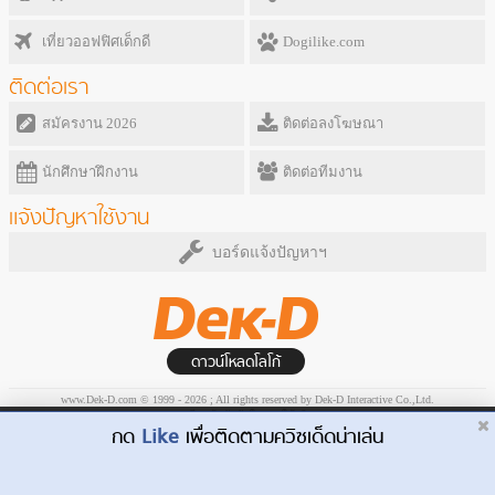
เที่ยวออฟฟิศเด็กดี
Dogilike.com
ติดต่อเรา
สมัครงาน 2026
ติดต่อลงโฆษณา
นักศึกษาฝึกงาน
ติดต่อทีมงาน
แจ้งปัญหาใช้งาน
บอร์ดแจ้งปัญหาฯ
ดาวน์โหลดโลโก้
www.Dek-D.com © 1999 - 2026 ; All rights reserved by Dek-D Interactive Co.,Ltd.
ระเบียบข้อบังคับในการใช้บริการ
Dek-D.com ใช้คุกกี้เพื่อพัฒนาประสบการณ์ของ
กด
Like
เพื่อติดตามควิซเด็ดน่าเล่น
ยอมรับ
ผู้ใช้ให้ดียิ่งขึ้น
เรียนรู้เพิ่มเติมที่นี่
ไปหน้าเวอร์ชั่น Desktop