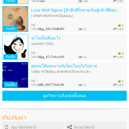
บันเทิง
โดย
Coha
106
แชร์
Lone Wolf Sigma รู้ตัวอีกทีก็กลายเป็นผู้กล้าที่ต้องเดินทางไปปราบจอมมารซะแล้ว !!?!
[ ควิซสำหรับกิจกรรมในคอมมู ]
tag:
-
0
บันเทิง
โดย
ddgg_68a53fd0d45
43
แชร์
จะไปเป็นติ่งอะไร
นพภรพรำาไยไย
tag:
-
0
บันเทิง
โดย
ddgg_67c7e4ca4a9
50
แชร์
คุณจะได้แต่งงานกับใครในแก้งวิปลาส
ไม่รู้ค่ะ ทำให้เพื่อน อีกสักพักก้เลิกคบกันแล้ว
tag:
-
0
บันเทิง
โดย
ddfb_681776e6246
45
แชร์
ดูควิซทางเลือกต่อทั้งหมด
เกี่ยวกับเรา
App ของ Dek-D
Social Dek-D