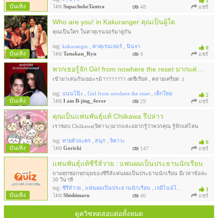
1
บันเทิง
โดย
SupachokeTantra
48
แชร์
Who are you! in Kakuranger คุณเป็นผู้ใด
คุณเป็นใคร ในคาคุเรนจอร์มาดูกัน
tag:
,
,
kakuranger
คาคุเรนเจอร์
นินจา
0
บันเทิง
โดย
Tanakan_Ryu
9
แชร์
พวกเธอรู้จัก Girl from nowhere the reset มากแค่ไหน (Ep.1 Sky)
เข้ามาเล่นกันเยอะๆน้าาาาาาาา งดซีเรียส , คลายเครียด :)
tag:
,
,
แนนโน๊ะ
Girl from nowhere the reset
เด็กใหม่
2
บันเทิง
โดย
I am B-jing_4ever
29
แชร์
คุณเป็นแฟนพันธุ์แท้ Chiikawa รึปล่าว
เราชอบ Chiikawa(จิคาวะ)มากและอยากรู้ว่าพวกคุณ รู้จักแค่ไหน
tag:
,
,
ทายตัวละคร
สนุก
จิคาวะ
0
บันเทิง
โดย
Goricki
147
แชร์
แฟนพันธุ์แท้ซีรีส์วาย : แฟนผมเป็นประธานนักเรียน
ถามทุกซอกทุกมุมของซีรีส์แฟนผมเป็นประธานนักเรียน มีเวลาข้อละ
30 วินาที
tag:
,
,
ซีรีส์วาย
แฟนผมเป็นประธานนักเรียน
เจมีไนน์โฟร์ท
1
บันเทิง
โดย
Shishimaru
40
แชร์
ดูควิซทดสอบต่อทั้งหมด