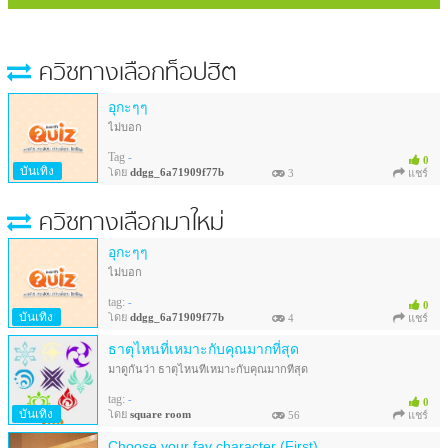
ควิซทางเลือก
ท็อปฮิต
อุกะๆๆ
ไม่บอก
Tag
-
0
บันเทิง
โดย
ddgg_6a71909f77b
3
แชร์
ควิซทางเลือกมาใหม่
อุกะๆๆ
ไม่บอก
tag:
-
0
บันเทิง
โดย
ddgg_6a71909f77b
4
แชร์
ธาตุไหนที่เหมาะกับคุณมากที่สุด
มาดูกันว่า ธาตุไหนที่เหมาะกับคุณมากที่สุด
tag:
-
0
บันเทิง
โดย
square room
56
แชร์
Choose your fav character (First)