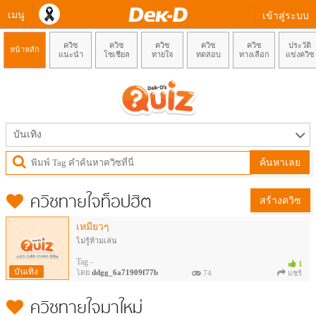
เมนู
เข้าสู่ระบบ
ควิซ
ควิซ
ควิซ
ควิซ
ควิซ
ประวัติ
หน้าหลัก
แนะนำ
โซเชียล
ทายใจ
ทดสอบ
ทางเลือก
แข่งควิซ
บันเทิง
ค้นหาเลย
ควิซทายใจ
ท็อปฮิต
สร้างควิซ
เหมียวๆ
ไม่รู้ห้ามเล่น
Tag
-
1
บันเทิง
โดย
ddgg_6a71909f77b
74
แชร์
ควิซทายใจมาใหม่