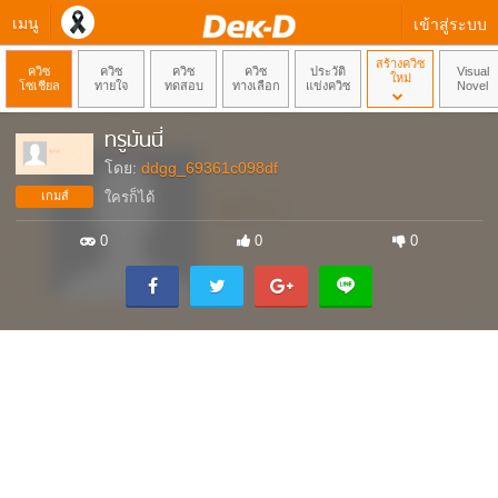
เมนู
เข้าสู่ระบบ
สร้างควิซ
ควิซ
ควิซ
ควิซ
ควิซ
ประวัติ
Visual
ใหม่
โซเชียล
ทายใจ
ทดสอบ
ทางเลือก
แข่งควิซ
Novel
ทรูมันนี่
โดย:
ddgg_69361c098df
เกมส์
ใครก็ได้
0
0
0