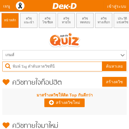
เมนู
เข้าสู่ระบบ
ควิซ
ควิซ
ควิซ
ควิซ
ควิซ
ประวัติ
หน้าหลัก
แนะนำ
โซเชียล
ทายใจ
ทดสอบ
ทางเลือก
แข่งควิซ
เกมส์
ค้นหาเลย
ควิซทายใจ
ท็อปฮิต
สร้างควิซ
มาสร้างควิซให้ติด Top กันดีกว่า
สร้างควิซใหม่
ควิซทายใจมาใหม่