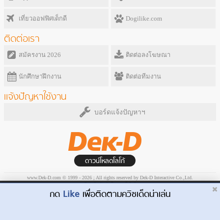
เที่ยวออฟฟิศเด็กดี
Dogilike.com
ติดต่อเรา
สมัครงาน 2026
ติดต่อลงโฆษณา
นักศึกษาฝึกงาน
ติดต่อทีมงาน
แจ้งปัญหาใช้งาน
บอร์ดแจ้งปัญหาฯ
ดาวน์โหลดโลโก้
www.Dek-D.com © 1999 - 2026 ; All rights reserved by Dek-D Interactive Co.,Ltd.
ระเบียบข้อบังคับในการใช้บริการ
Dek-D.com ใช้คุกกี้เพื่อพัฒนาประสบการณ์ของ
กด
Like
เพื่อติดตามควิซเด็ดน่าเล่น
ยอมรับ
ผู้ใช้ให้ดียิ่งขึ้น
เรียนรู้เพิ่มเติมที่นี่
ไปหน้าเวอร์ชั่น Desktop