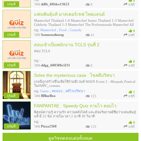
0
เกมส์
โดย
ddfb_68fdce13623
8
แชร์
แฟนพันธุ์แท้ มาสเตอร์เชฟ ไทยแลนด์
Masterchef Thailand 1-6 Masterchef Junior Thailand 1-3 Masterchef
Celebrity Thailand 1-3 Masterchef The Profressionals Masterchef All
Stars Thailand
tag:
,
,
Masterchef
Food
Comedy
0
เกมส์
โดย
Sonnesonhsong
41
แชร์
สอบเข้าเป็นพนักงาน TCLS รุ่นที่ 2
สอบ TCLS
tag:
-
0
เกมส์
โดย
ddgg_688380e5f31
8
แชร์
Solve the mysterious case : ไขคดีปริศนา
เกมนี้ถูกสร้างขึ้นเพื่อใช้ร่วมอีเวนท์ MAIN Event 2 - Monpalz Festival
ใน#MPC_commu
tag:
,
,
Game
ทดสอบ
คดีไขปริศนา
1
เกมส์
โดย
BBlueBoo
125
แชร์
FANPANTAE : Speedy Quiz ถามไว ตอบไว
พิสูจน์ความรู้ ความรัก ความคลั่งไคล้ และอัจฉริยภาพมีชื่อว่าแฟนพันธุ์
แท้ มี 25 ข้อ ภายในเวลา 2 นาที 30 วินาที
tag:
-
0
เกมส์
โดย
Pizza2368
133
แชร์
ดูควิซทดสอบต่อทั้งหมด