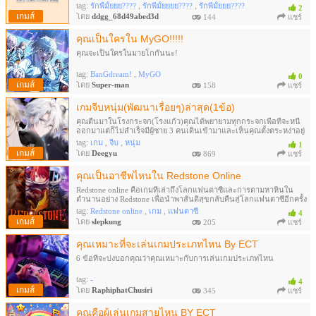
tag:
,
,
รักพี่มั้ยยย????
รักพี่มั้ยยยย????
รักพี่มั้ยยย????
2
เกมส์
โดย
ddgg_68d49abed3d
144
แชร์
คุณเป็นใครใน MyGO!!!!!
คุณจะเป็นใครในมายโกกันนะ!
tag:
,
BanGdream!
MyGO
0
เกมส์
โดย
Super-man
158
แชร์
เกมจีบหนุ่ม(พัฒนาเรื่อยๆ)ล่าสุด(1ข้อ)
คุณตื่นมาในโรงกระจก(โรงแก้ว)คุณได้พยายามทุกกระจกเพื่อที่จะหนี
ออกมาแต่ก็ไม่สำเร็จมีผู้ชาย 3 คนเดินเข้ามาและเห็นคุณตั้งตระหง่าอยู่
กลางห้อง...
tag:
,
,
เกม
จีบ
หนุ่ม
1
เกมส์
โดย
Deegyu
869
แชร์
คุณเป็นอาชีพไหนใน Redstone Online
Redstone online คือเกมที่เล่าถึงโลกแฟนตาซีและการตามหาหินใน
ตำนานอย่าง Redstone เพื่อนำพาสันติสุขกลับคืนสู่โลกแฟนตาซีอีกครั้ง
tag:
,
,
Redstone online
เกม
แฟนตาซี
4
เกมส์
โดย
slepkung
205
แชร์
คุณเหมาะที่จะเล่นเกมประเภทไหน By ECT
6 ข้อที่จะบ่งบอกคุณว่าคุณเหมาะกับการเล่นเกมประเภทไหน
tag:
-
4
เกมส์
โดย
RaphiphatChusiri
345
แชร์
คุณคือผู้เล่นเกมสายไหน BY ECT