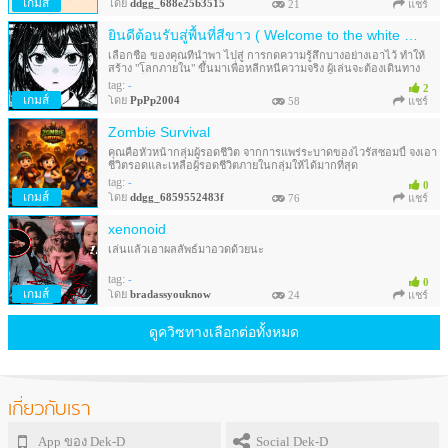
เกมส์
โดย
ddgg_688e25b3515
21
แชร์
ยินดีต้อนรับสู่พื้นที่สีขาว ( Welcome to the white space )
เลือกชื่อ ของคุณที่นำพา ไปสู่ การกดความรู้สึกบางอย่างเอาไว้ ทำให้
สร้าง "โลกภายใน" ขึ้นมาเพื่อหลีกหนีความจริง ผู้เล่นจะต้องเดินทาง
สำรวจทั้ง "โลกแห่งความจริง" และ "โลกภายใน" การตัดสินใจในแต่ละ
tag:
-
2
ทางเลือกจะส่งผลต่อสภาพจิตใจของตัวละคร
เกมส์
โดย
PpPp2004
58
แชร์
Zombie Survival
คุณคือหัวหน้ากลุ่มผู้รอดชีวิต จากการแพร่ระบาดของไวรัสซอมบี้ จงเอา
ชีวิตรอดและเหลือผู้รอดชีวิตภายในกลุ่มให้ได้มากที่สุด
tag:
-
0
เกมส์
โดย
ddgg_6859552483f
76
แชร์
xenonoid
เล่นแล้วเอาผลลัพธ์มาอวดด้วยนะ
tag:
-
0
เกมส์
โดย
bradassyouknow
24
แชร์
ดูควิซทางเลือกต่อทั้งหมด
เกี่ยวกับเรา
App ของ Dek-D
Social Dek-D