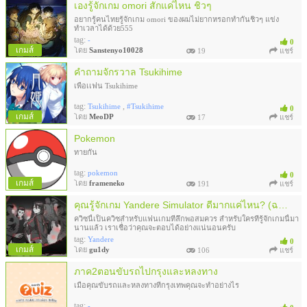
เองรู้จักเกม omori สักแค่ไหน ชิวๆ
อยากรู้คนไทยรู้จักเกม omori ของผมไม่ยากหรอกทำกันชิวๆ แข่ง
ทำเวลาได้ด้วย555
tag:
-
0
เกมส์
โดย
Sanstenyo10028
19
แชร์
คำถามจักรวาล Tsukihime
เพื่อเเฟน Tsukihime
tag:
,
Tsukihime
#Tsukihime
0
เกมส์
โดย
MeoDP
17
แชร์
Pokemon
ทายกัน
tag:
pokemon
0
เกมส์
โดย
frameneko
191
แชร์
คุณรู้จักเกม Yandere Simulator ดีมากแค่ไหน? (ฉบับปี 2026)
ควิซนี้เป็นควิซสำหรับแฟนเกมที่ลึกพอสมควร สำหรับใครที่รู้จักเกมนี้มา
นานแล้ว เราเชื่อว่าคุณจะตอบได้อย่างแน่นอนครับ
tag:
Yandere
0
เกมส์
โดย
gu1dy
106
แชร์
ภาค2ตอนขับรถไปกรุงและหลงทาง
เมื่อคุณขับรถและหลงทางที่กรุงเทพคุณจะทำอย่างไร
tag:
-