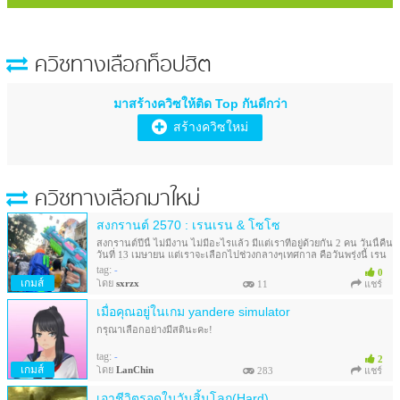
ควิซทางเลือก
ท็อปฮิต
มาสร้างควิซให้ติด Top กันดีกว่า
สร้างควิซใหม่
ควิซทางเลือกมาใหม่
สงกรานต์ 2570 : เรนเรน & โซโซ
สงกรานต์ปีนี้ ไม่มีงาน ไม่มีอะไรแล้ว มีแต่เราที่อยู่ด้วยกัน 2 คน วันนี้คืน
วันที่ 13 เมษายน แต่เราจะเลือกไปช่วงกลางๆเทศกาล คือวันพรุ่งนี้ เรน
โอเคมั้ย ?
tag:
-
0
เกมส์
โดย
sxrzx
11
แชร์
เมื่อคุณอยู่ในเกม yandere simulator
กรุณาเลือกอย่างมีสตินะคะ!
tag:
-
2
เกมส์
โดย
LanChin
283
แชร์
เอาชีวิตรอดในวันสิ้นโลก(Hard)