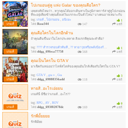
โปเกมอนคู่หู แห่ง Galar ของคุณคือใคร?
เคยสงสัยไหมว่า...หากคุณได้ออกเดินทางในภูมิภาคการ์ล่าคู่หูโปเกม่อน
ที่จะอยู่เคียงข้างคุณตั้งแต่วันแรกจะเป็นตัวไหน? บางคนอาจเหมาะกับ
โปเกม่อนนักสู้ผู้กล้าหาญ บางคนอาจมีคู่หูที่แสนอบอุ่นและคอยปกป้อง
tag:
,
,
เกมส์
โปเกมอน
อนิเมะ
1
หรือบางทีคุณอาจได้พบโปเกม่อนลึกลับที่สะท้อนตัวตนของคุณอย่างน่า
เกมส์
โดย
Rose344
147
แชร์
เหลือเชื่อ!
คุณคือใครในโลกอีกด้าน
ถ้าคุณตื่นขึ้นมาในโลกประหลาด สิ่งแรกที่คุณจะทำคือ?
tag:
,
,
???? สำรวจรอบตัวทันที
?? หาอาวุธหรือพลังป้องกันตัว
????มองหาเพื
1
เกมส์
โดย
ddgg_69feca77758
568
แชร์
คุณเป็นใครใน GTA V
มาเช็คกันหน่อยว่าไลฟ์สไตล์ของคุณมันใกล้เคียงกับใครใน GTA V?
tag:
,
,
GTA V
gta v
Gta
3
เกมส์
โดย
ddgg_69888356add
118
แชร์
ทายสิ..อะไรเอ่ยยน
เกมส์นี้ มีชื่อว่าเกมส์...อะไร??
tag:
,
,
RPG
AV
ROV
0
เกมส์
โดย
ddgg_693f02078dc
169
แชร์
รักพี่มั้ยยยย
รักพี่มั้ยย