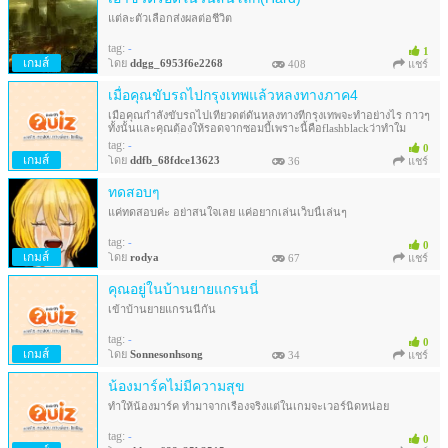
แต่ละตัวเลือกส่งผลต่อชีวิต
tag:
-
1
เกมส์
โดย
ddgg_6953f6e2268
408
แชร์
เมื่อคุณขับรถไปกรุงเทพแล้วหลงทางภาค4
เมื่อคุณกำลังขับรถไปเที่ยวดต่ดันหลงทางที่กรุงเทพจะทำอย่างไร กาวๆ
ทั้งนั้นและคุณต้องให้รอดจากซอมบี้เพราะนี้คือflashblackว่าทำใม
ภาค3ถึงมีซอมบี้ได้
tag:
-
0
เกมส์
โดย
ddfb_68fdce13623
36
แชร์
ทดสอบๆ
แค่ทดสอบค่ะ อย่าสนใจเลย แค่อยากเล่นเว็บนี้เล่นๆ
tag:
-
0
เกมส์
โดย
rodya
67
แชร์
คุณอยู่ในบ้านยายแกรนนี่
เข้าบ้านยายแกรนนี่กัน
tag:
-
0
เกมส์
โดย
Sonnesonhsong
34
แชร์
น้องมาร์คไม่มีความสุข
ทำให้น้องมาร์ค ทำมาจากเรื่องจริงแต่ในเกมจะเวอร์นิดหน่อย
tag:
-
0