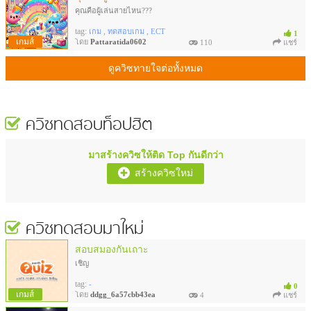
คุณคือผู้เล่นสายไหน???
tag:
,
,
เกม
ทดสอบเกม
ECT
1
เกมส์
โดย
Pattaratida0602
110
แชร์
ดูควิซทายใจต่อทั้งหมด
ควิซทดสอบ
ท็อปฮิต
มาสร้างควิซให้ติด Top กันดีกว่า
สร้างควิซใหม่
ควิซทดสอบมาใหม่
สอบสมองกันเถาะ
เชิญ
tag:
-
0
เกมส์
โดย
ddgg_6a57cbb43ea
4
แชร์