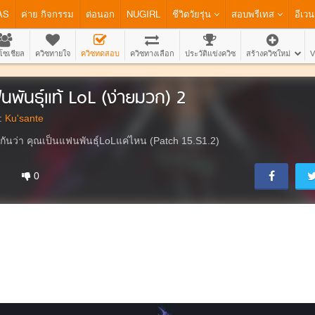
AS
ค่าย กิจกรรม
ต่อนอก
NUGIRL
ชีวิตวัยรุ่น
สอบพรีเทส
อีเวน
โซเชียล
ควิซทายใจ
ควิซทดสอบ
ควิซทางเลือก
ประวัติแข่งควิซ
สร้างควิซใหม่
V
นพันธุ์แท้ LoL (ง่ายมวก) 2
:
Ku'sante
กันว่า คุณเป็นแฟนพันธุ์LoLแค่ไหน (Patch 15.S1.2)
0