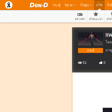
กระทู้
นิยาย
เว็บตูน
ควิซ
TC
หน้าหลัก
ควิซแนะนำ
ควิซ
แฟ
โดย
มาดู
เกมส์
51
0