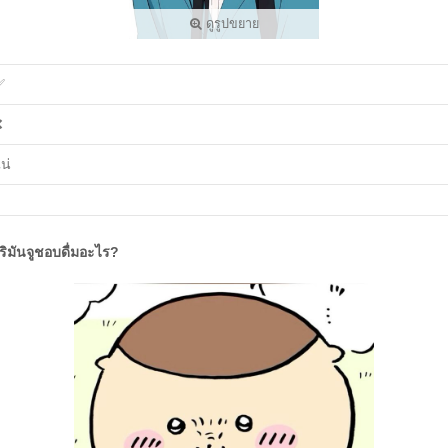
ดูรูปขยาย
✅
❌
น่
ุริมันจูชอบดื่มอะไร?