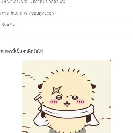
 เท่ น่าเกรงขาม ใช่กำลัง น่ากลัว เก่ง
 กวน กินจุ น่ารัก ชอบพูดยะฮ่า~
บร้อย นิ่ง
ัวละครนี้เป็นคนดีหรือไม่