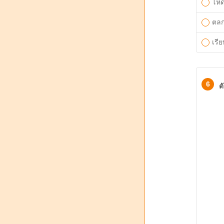
โหด
ตลก
เรีย
6
ต