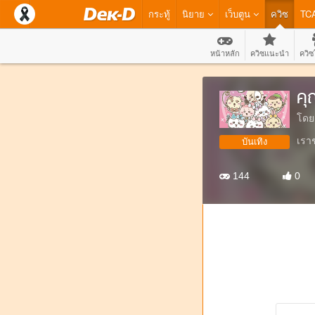
กระทู้
นิยาย
เว็บตูน
ควิซ
TC
หน้าหลัก
ควิซแนะนำ
ควิซ
คุ
โดย
เรา
บันเทิง
144
0