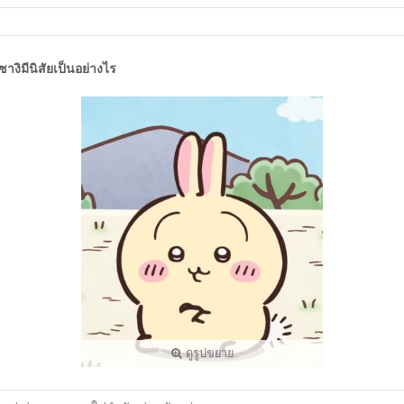
ุซางิมีนิสัยเป็นอย่างไร
ดูรูปขยาย