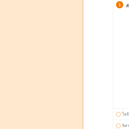
1
ต
ไอจั
จิค