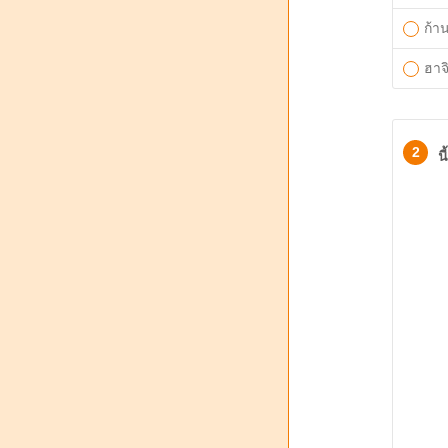
ก้า
ฮาจ
2
น