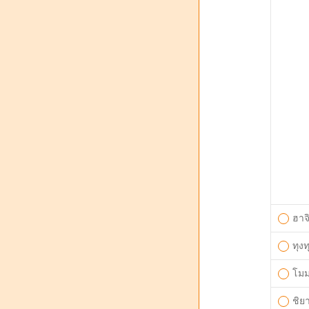
ฮาจ
ทุงท
โม
ชิย