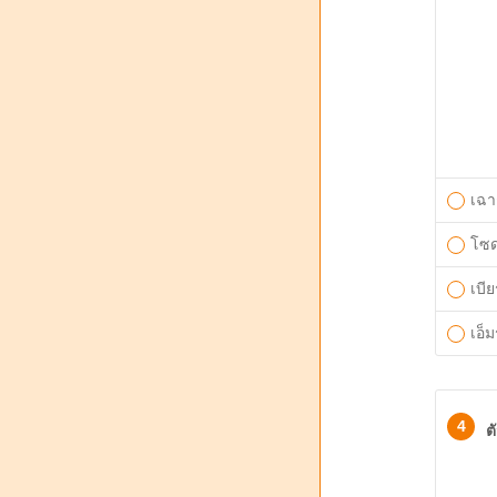
เฉา
โซ
เบีย
เอ็ม
4
ต