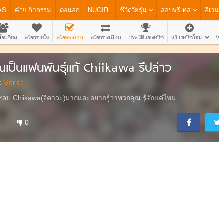
AS
ค่าย กิจกรรม
ต่อนอก
NUGIRL
ชีวิตวัยรุ่น
สอบพรีเทส
อีเวน
โซเชียล
ควิซทายใจ
ควิซทดสอบ
ควิซทางเลือก
ประวัติแข่งควิซ
สร้างควิซใหม่
V
ณเป็นแฟนพันธุ์แท้ Chiikawa รึปล่าว
:
Goricki
ชอบ Chiikawa(จิคาวะ)มากและอยากรู้ว่าพวกคุณ รู้จักแค่ไหน
0