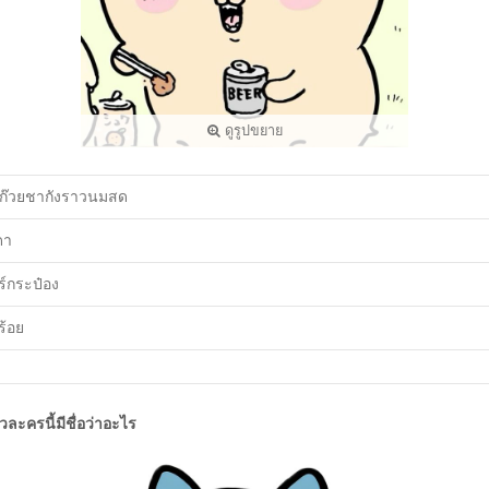
ดูรูปขยาย
ก๊วยชากังราวนมสด
ดา
ร์กระป๋อง
ร้อย
ัวละครนี้มีชื่อว่าอะไร