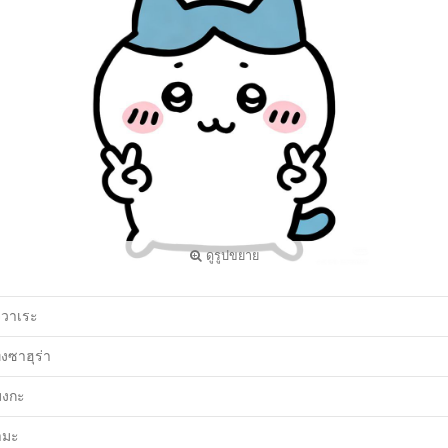
ดูรูปขยาย
ิวาเระ
ุงซาฮุร่า
มงกะ
ามะ