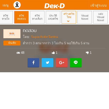
เมนู
เข้าสู่ระบบ
สร้างควิซ
แต่ง
ควิซ
ควิซ
ควิซ
ประวัติ
Visual
ใหม่
Visual
ทายใจ
ทดสอบ
ทางเลือก
แข่งควิซ
Novel
Novel
ทดสอบ
โดย:
SupachokeTantra
บันเทิง
ต่ำกว่า 3 ตกมากกว่า 3 ไม่เกิน 5 พอใช้เกิน 5 ผ่าน
48
1
1