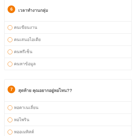
6
เวลาทำงานกลุ่ม
คนเขียนงาน
คนเสนอไอเดีย
คนพรีเซ็น
คนหาข้อมูล
7
สุดท้าย คุณอยากอยู่หอไหน??
หอคาเนเลี่ยน
หอไพริน
หออเมทิสต์