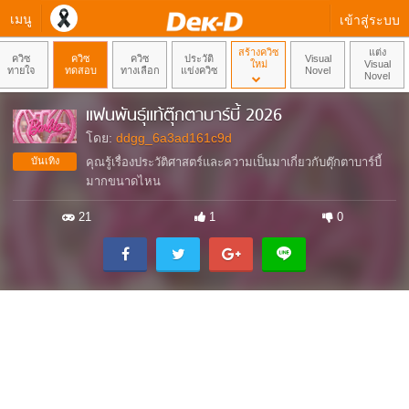
เมนู
เข้าสู่ระบบ
สร้างควิซ
แต่ง
ควิซ
ควิซ
ควิซ
ประวัติ
Visual
ใหม่
Visual
ทายใจ
ทดสอบ
ทางเลือก
แข่งควิซ
Novel
Novel
แฟนพันธุ์แท้ตุ๊กตาบาร์บี้ 2026
โดย:
ddgg_6a3ad161c9d
บันเทิง
คุณรู้เรื่องประวัติศาสตร์และความเป็นมาเกี่ยวกับตุ๊กตาบาร์บี้
มากขนาดไหน
21
1
0