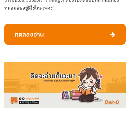
เท่านั้นเอง…ถึงยังไง ท่านหญิงก็ต้องรับผิดชอบหลานในท้อง
หม่อมฉันอยู่ดีใช่ไหมเพคะ”
ทดลองอ่าน