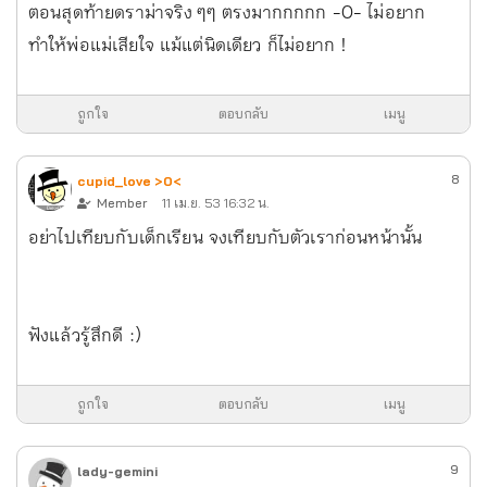
ตอนสุดท้ายดราม่าจริง ๆๆ ตรงมากกกกก -O- ไม่อยาก
ทำให้พ่อแม่เสียใจ แม้แต่นิดเดียว ก็ไม่อยาก !
ถูกใจ
ตอบกลับ
เมนู
8
cupid_love >0<
Member
11 เม.ย. 53 16:32 น.
อย่าไปเทียบกับเด็กเรียน จงเทียบกับตัวเราก่อนหน้านั้น
ฟังแล้วรู้สึกดี :)
ถูกใจ
ตอบกลับ
เมนู
9
lady-gemini