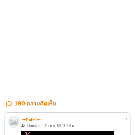
190 ความคิดเห็น
1
~=PaN\'=~
Member
11 เม.ย. 53 16:04 น.