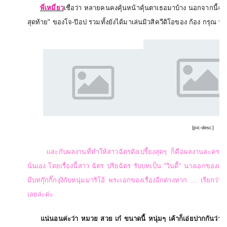
พี่เหมี่ยว
เชื่อว่า หลายคนคงคุ้นหน้าคุ้นตาเธอมาบ้าง นอกจากนี้ฉัต
สุดท้าย
"
ของโจ
-
ป๊อป รวมทั้งยังได้มาเล่นมิวสิควีดิโอของ ก้อง กรุณ ห
{pic-desc}
และกับผลงานที่ทำให้สาวฉัตรดังเปรี้ยงสุดๆ ก็คือผลงานละครร่
นั่นเอง โดยเรื่องนี้สาว ฉัตร ปริยฉัตร รับบทเป็น
"
วินดี้
"
นางเอกของเรื่อ
มีบทกุ๊กกิ๊กงุงิกับหนุ่มมาริโอ้ พระเอกของเรื่องอีกต่างหาก … เรียก
เลยล่ะค่ะ
แน่นอนค่ะว่า หมวย สวย เก๋ ขนาดนี้ หนุ่มๆ เค้าก็เอ่ยปากกันว่าเธอ