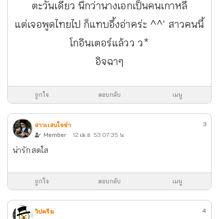
ตะวันเดียว นึกว่านางเอกเป็นคนเกาหลี
แต่เจอพูดไทยไป ก็แทบอึ้งอ่าคร่ะ ^^' สาวคนนี้
โกอินเตอร์แล้วว ว*
อิจฉาๆ
ถูกใจ
ตอบกลับ
เมนู
3
สาวเเสบใจซ่า
Member
12 เม.ย. 53 07:35 น.
น่ารักสดใส
ถูกใจ
ตอบกลับ
เมนู
4
วิปครีม