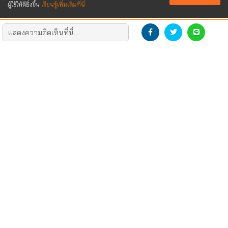
ผู้ใช้ให้ดียิ่งขึ้น
เรียนรู้เพิ่มเติมที่นี่
DEVELOP THE NEW GENERATION
DOWNLOAD LOGO
CONTACT US
SOCIAL
ติดต่อโฆษณา/รีวิว
Dek-D
สมัครงาน
TCAS สอบติดไปด้วยกัน