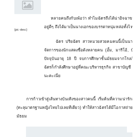
หลายคนถึงกับเพ้อว่า ทำไมฉัตรถึงได้น่าอิจฉาขนา
อยู่ดีๆ ถึงได้มาเป็นนางเอกของบรรดาหนุ่มหล่อทั้งไทยท
{pic-desc}
ฉัตร ปริยฉัตร สาวหมวยสวยคมคนนี้เป็นนางเอกเด็กป
จัดการของนักแสดงชื่อดังหลายคน
(
อั้ม
,
มาริโอ้
,
ป๋อ
ปัจจุบันอายุ
18
ปี จบการศึกษาชั้นมัธยมจากโรงเรี
ฉัตรก็กำลังศึกษาอยู่ที่คณะบริหารธุรกิจ สาขาบัญชี
นะคะเนี่ย
การก้าวเข้าสู่เส้นทางบันเทิงของสาวคนนี้ เริ่มต้นที่ความน่ารักสด
(
ทะลุมาตรฐานหญิงไทยไปเลยทีเดียว
)
ทำให้สาวฉัตรได้มีโอกาสถ่ายแบบ
มัธยม