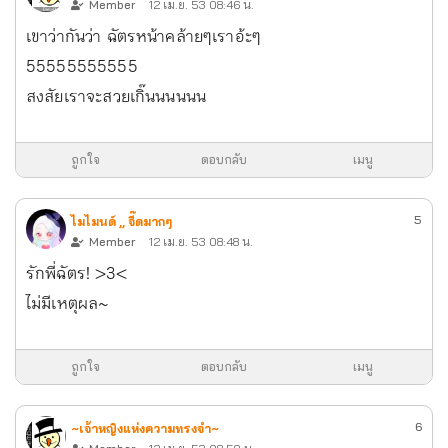
Member
12 เม.ย. 53 08:46 น.
เขาว่ากันว่า ฉัตรหน้าคล้ายๆเราอ้ะๆ
55555555555
สงสัยเราจะสวยเกิ๊นนนนนน
ถูกใจ
ตอบกลับ
เมนู
5
ไมไมนด์ ,, จี๊ดมากๆ
Member
12 เม.ย. 53 08:48 น.
รักพี่ฉัตร! >3<
ไม่มีเหตุผล~
ถูกใจ
ตอบกลับ
เมนู
6
~เจ้าหญิงแห่งความทรงจำ~