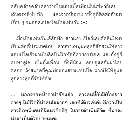
คลับคล้ายคลับคลาว่าเป็นแอปเปิ้ลเพื่อนในไฮไฟว์ก็เลย
เดินตรงดิ่งไปทัก และจากนั้นมาเขาทั้งคู่ก็ติดต่อกันมา
เรื่อย ๆ จนตกลงปลงใจเป็นแฟนกัน ><
เมื่อเป็นแฟนกันได้สักพัก สาวแอปเปิ้ลก็เลยตัดสินใจมา
เรียนต่อที่ประเทศไทย ส่วนทางหนุ่มฟลุคก็ชักชวนให้สาว
แอปเปิ้ลเข้ามาเป็นศิลปินฝึกหัดที่ค่ายอาร์เอส และทั้งคู่ก็
คบหาดูใจ เป็นทั้งเพื่อน ทั้งพี่น้อง คอยดูแลกันมาโดย
ตลอด ถึงขนาดที่คุณพ่อของสาวแอปเปิ้ล ฝากฝังให้ดูแล
ลูกสาวสุดที่รักให้ด้วย
... นอกจากหน้าตาน่ารักแล้ว สาวคนนี้ยังมีเรื่องราว
ต่างๆ ในชีวิตที่น่าสนใจมากๆ เลยทีเดียวล่ะค่ะ ถือว่าเป็น
สาวอีกหนึ่งคนที่มีแนวคิดดีๆ ในการดำเนินชีวิต ที่น่าจะ
นำมาเป็นตัวอย่างนะคะ