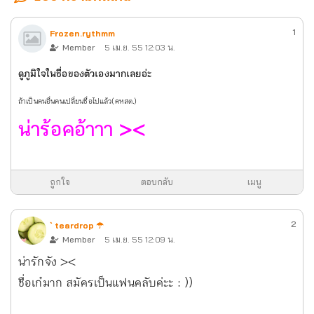
1
Frozen.rythmm
Member
5 เม.ย. 55 12:03 น.
ดูภูมิใจในชื่อของตัวเองมากเลยอ่ะ
ถ้าเป็นคนอื่นคนเปลี่ยนชื่อไปแล้ว(คหสต.)
น่าร้อคอ้าาา ><
ถูกใจ
ตอบกลับ
เมนู
2
` teardrop ☂
Member
5 เม.ย. 55 12:09 น.
น่ารักจัง ><
ชื่อเก๋มาก สมัครเป็นแฟนคลับค่ะะ : ))