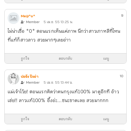
9
Meiji^o^
Member
5 เม.ย. 55 13:25 น.
ไม่น่าเชื่อ *0* ตอนแรกเห็นแค่ภาพ นึกว่าสาวเกาหลีที่ไหน
ที่แท้ก็สาวลาว สวยมากๆเลยอ่าา
ถูกใจ
ตอบกลับ
เมนู
10
ปอจัง ปังย่า
Member
5 เม.ย. 55 13:44 น.
เเม่เจ้าโว้ย! ตอนเเรกคิดว่าคนกรุงเเท้100% มาดูอีกที อ้าว
เฮ่ย!! ลาวเเท้100% อึ้งอ่ะ...ชนะขาดเลย
สวยมากกก
ถูกใจ
ตอบกลับ
เมนู