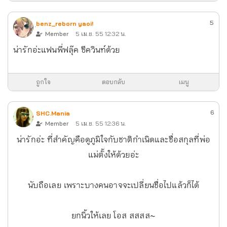
5
ฺbenz_reborn yaoi!
Member
5 เม.ย. 55 12:32 น.
น่ารักอ่ะแฟนพี่ฟลุ๊ค ซีควินท์ด้วย
ถูกใจ
ตอบกลับ
เมนู
6
SHC.Mania
Member
5 เม.ย. 55 12:36 น.
น่ารักอ่ะ ที่สำคัญคือดูภูมิใจกับชาติกำเนิดและชื่อสกุลที่พ่อ
แม่ตั้งให้ด้วยอ่ะ
นับถือเลย เพราะบางคนอาจจะเปลี่ยนชื่อไปแล้วก็ได้
ยกนิ้วให้เลย โอส สสสส~