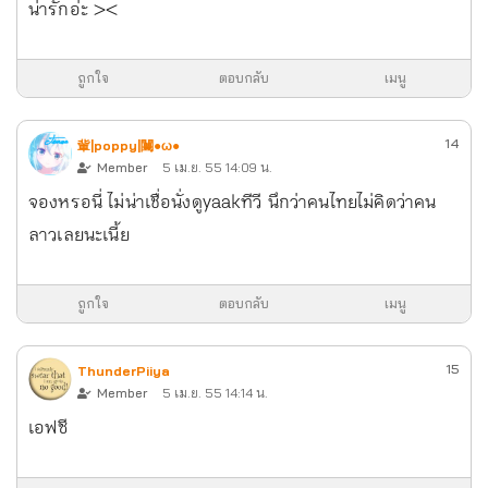
น่ารักอ่ะ ><
ถูกใจ
ตอบกลับ
เมนู
14
軰|poppy|闦●ω●
Member
5 เม.ย. 55 14:09 น.
จองหรอนี่ ไม่น่าเชื่อนั่งดูyaakทีวี นึกว่าคนไทยไม่คิดว่าคน
ลาวเลยนะเนี้ย
ถูกใจ
ตอบกลับ
เมนู
15
ThunderPiiya
Member
5 เม.ย. 55 14:14 น.
เอฟซี