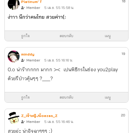
18
Platinum' T
Member
5 เม.ย. 55 15:58 น.
ง่าาา นึกว่าคนไทย สวยค่าา(:
ถูกใจ
ตอบกลับ
เมนู
19
minddy
Member
5 เม.ย. 55 16:16 น.
O.o น่าร๊ากกกก มากก >< เปนพิธีกรในช่อง you2play
ด้วยรึป่าวคุ้นๆๆ ?___?
ถูกใจ
ตอบกลับ
เมนู
20
Z_lจ้าxญิJน้๐ezas_Z
Member
5 เม.ย. 55 16:46 น.
สวยอ่ะ น่าอิจฉาๆๆๆ ;)