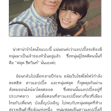
น่าตาน่ารักโดนใจแบบนี้ แน่นอนค่ะว่าแอปเปิ้ลจะต้องมี
หนุ่มมาเป็นเจ้าของหัวในอยู่แล้ว ซึ่งหนุ่มผู้โชคดีคนนั้นก็
คือ "ฟลุค ซีควินท์" นั่นเองค่ะ
ย้อนกลับไปเมื่อหลายปีก่อน สมัยเว็บไซต์ไฮไฟว์กำลัง
ฮอตฮิต สาวแอปเปิ้ล และหนุ่มฟลุค ก็พูดคุยกันผ่าน
สังคมออนไลน์มาโดยตลอด ซึ่งตอนนั้นแอปเปิ้ลอยู่ที่
ประเทศลาว แต่เมื่อตอนที่สาวแอปเปิ้ลมาเที่ยวที่เมือง
ไทยกับเพื่อนๆ บังเอิ๊ญบังเอิญ ไปพบกับหนุ่มฟลุคที่ห้าง
สรรพสินค้าชื่อดังแห่งหนึ่ง หนุ่มฟลุคเห็นสาวแอปเปิ้ลก็