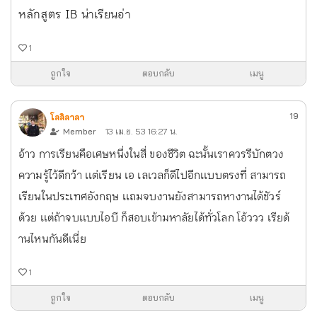
หลักสูตร IB น่าเรียนอ่า
1
ถูกใจ
ตอบกลับ
เมนู
19
โลลิลาลา
Member
13 เม.ย. 53 16:27 น.
อ้าว การเรียนคือเศษหนึ่งในสี่ ของชีวิต ฉะนั้นเราควรรีบักตวง
ความรู้ไว้ดีกว่้า เเต่เรียน เอ เลเวลก็ดีไปอีกเเบบตรงที่ สามารถ
เรียนในประเทศอังกฤษ เเถมจบงานยังสามารถหางานได้ชัวร์
ด้วย เเต่ถ้าจบเเบบไอบี ก็สอบเข้ามหาลัยได้ทั่วโลก โอ้ววว เรียด้
านไหนกันดีเนี่ย
1
ถูกใจ
ตอบกลับ
เมนู