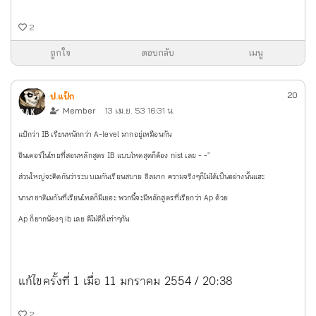
2
ถูกใจ
ตอบกลับ
เมนู
20
ป.แป้ก
Member
13 เม.ย. 53 16:31 น.
แป้กว่า IB เรียนหนักกว่า A-level มากอยู่เหมือนกัน
อินเตอร์ในไทยที่สอนหลักสูตร IB แบบโหดสุดก็ต้อง nist เลย - -"
ส่วนใหญ่จะคิดกันว่าระบบเมกันเรียนสบาย ชิลมาก ความจริงๆก็ไม่ได้เป็นอย่างนั้นแฮะ
นานาชาติเมกันที่เรียนโหดก็มีเยอะ พวกนี้จะมีหลักสูตรที่เรียกว่า Ap ด้วย
Ap ก็ยากน้องๆ ib เลย ดีไม่ดีก็เท่าๆกัน
แก้ไขครั้งที่ 1 เมื่อ 11 มกราคม 2554 / 20:38
2