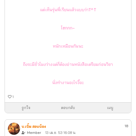
แต่เห็นรุ่นพี่เรียนแล้วแบบว่าT^T
โฮกกก~
หนักเหมือนกันนะ
ถึงจะมีชั่วโมงว่างแต่ก็ต้องอ่านหนังสือเตรียมก่อนวิชา
นั่งทำงานอะไรงี้อะ
1
ถูกใจ
ตอบกลับ
เมนู
18
บ.เบิ้ม สอนน้อง
Member
13 เม.ย. 53 16:08 น.