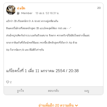
20
ป.แป้ก
Member
13 เม.ย. 53 16:31 น.
แป้กว่า IB เรียนหนักกว่า A-level มากอยู่เหมือนกัน
อินเตอร์ในไทยที่สอนหลักสูตร IB แบบโหดสุดก็ต้อง nist เลย - -"
ส่วนใหญ่จะคิดกันว่าระบบเมกันเรียนสบาย ชิลมาก ความจริงๆก็ไม่ได้เป็นอย่างนั้นแฮะ
นานาชาติเมกันที่เรียนโหดก็มีเยอะ พวกนี้จะมีหลักสูตรที่เรียกว่า Ap ด้วย
Ap ก็ยากน้องๆ ib เลย ดีไม่ดีก็เท่าๆกัน
แก้ไขครั้งที่ 1 เมื่อ 11 มกราคม 2554 / 20:38
2
ถูกใจ
ตอบกลับ
เมนู
อ่านเพิ่มอีก
20
ความเห็น