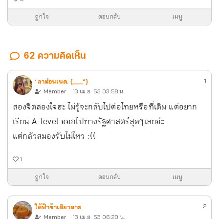
ถูกใจ
ตอบกลับ
เมนู
62 ความคิดเห็น
1
' ลาม่อนเนด. {___*}
Member
13 เม.ย. 53 03:58 น.
สองจิตสองใจฮะ ไม่รู้จะกลับไปต่อไทยหรือที่เดิม แต่อยาก
เรียน A-level ออกไปทางรัฐศาสตร์สุดๆเลยอ่ะ
แต่กลัวสมองรับไม่ไหว :((
1
ถูกใจ
ตอบกลับ
เมนู
2
ใต้ฟ้าข้าเดียวดาย
Member
13 เม.ย. 53 06:20 น.