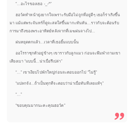
“…อะไรของเธอ -_-^”
ฮอว์คทำหน้ายุ่งยากใจเพราะรับมือไม่ถูกที่อยู่ดีๆ เธอก็ร่าเริงขึ้น
มา แม้แต่พระจันทร์ก็ดูจะสดใสขึ้นมากะทันหัน...ราวกับจะต้อนรับ
การมาถึงของพระอาทิตย์หลังจากที่เมฆฝนจางไป...
ฝนหยุดตกแล้ว...เวลาที่เธอยิ้มแบบนั้น
ออโรราซุกตัวอยู่ข้างๆ เขาราวกับลูกแมว ก่อนจะพึมพำถามเขา
เสียงเบา “แบบนี้...น่าเบื่อรึเปล่า”
“…” เขาเงียบไปพักใหญ่ก่อนจะตอบออกไป “ไม่รู้”
“แปลกจัง...ถ้่าเป็นทุกทีจะตอบว่าน่าเบื่อทันทีเลยแท้ๆ”
“…”
“ขอบคุณมากนะคะคุณฮอว์ค”