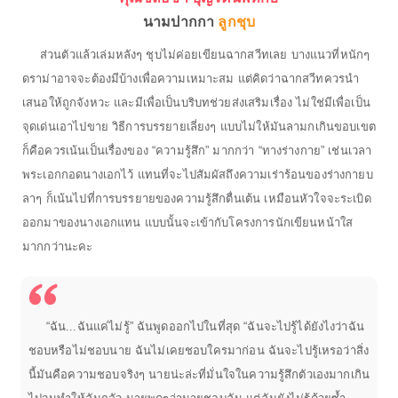
นามปากกา
ลูกชุบ
ส่วนตัวแล้วเล่มหลังๆ ชุบไม่ค่อยเขียนฉากสวีทเลย บางแนวที่หนักๆ
ดราม่าอาจจะต้องมีบ้างเพื่อความเหมาะสม แต่คิดว่าฉากสวีทควรนำ
เสนอให้ถูกจังหวะ และมีเพื่อเป็นบริบทช่วยส่งเสริมเรื่อง ไม่ใช่มีเพื่อเป็น
จุดเด่นเอาไปขาย วิธีการบรรยายเลี่ยงๆ แบบไม่ให้มันลามกเกินขอบเขต
ก็คือควรเน้นเป็นเรื่องของ “ความรู้สึก” มากกว่า “ทางร่างกาย” เช่นเวลา
พระเอกกอดนางเอกไว้ แทนที่จะไปสัมผัสถึงความเร่าร้อนของร่างกายบ
ลาๆ ก็เน้นไปที่การบรรยายของความรู้สึกตื่นเต้น เหมือนหัวใจจะระเบิด
ออกมาของนางเอกแทน แบบนั้นจะเข้ากับโครงการนักเขียนหน้าใส
มากกว่านะคะ
“ฉัน...ฉันแค่ไม่รู้” ฉันพูดออกไปในที่สุด “ฉันจะไปรู้ได้ยังไงว่าฉัน
ชอบหรือไม่ชอบนาย ฉันไม่เคยชอบใครมาก่อน ฉันจะไปรู้เหรอว่าสิ่ง
นี้มันคือความชอบจริงๆ นายน่ะล่ะที่มั่นใจในความรู้สึกตัวเองมากเกิน