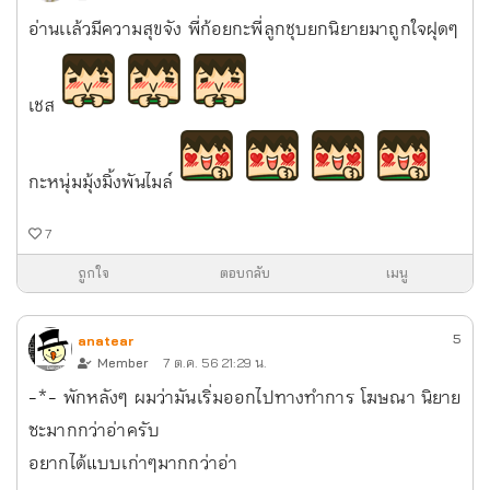
อ่านเเล้วมีความสุขจัง พี่ก้อยกะพี่ลูกชุบยกนิยายมาถูกใจฝุดๆ
เชส
กะหนุ่มมุ้งมิ้งพันไมล์
7
ถูกใจ
ตอบกลับ
เมนู
5
anatear
Member
7 ต.ค. 56 21:29 น.
-*- พักหลังๆ ผมว่ามันเริ่มออกไปทางทำการ โฆษณา นิยาย
ซะมากกว่าอ่าครับ
อยากได้แบบเก่าๆมากกว่าอ่า