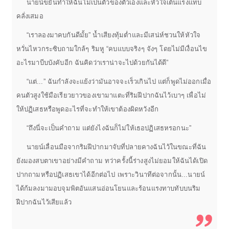
นายน์ขยันทำให้ฉันไม่เป็นตัวของตัวเองและหัวใจเต้นแรงแทบ
คลั่งเสมอ
“เราลองมาคบกันดีมั้ย” น้ำเสียงทุ้มต่ำและมีเสน่ห์ชวนให้หัวใจ
หวั่นไหวกระซิบถามใกล้ๆ ริมหู “คบแบบจริงๆ จังๆ โดยไม่มีเงื่อนไข
อะไรมาบีบบังคับอีก ฉันคิดว่าเราน่าจะไปด้วยกันได้ดี”
“แต่...” ฉันกำลังจะแย้งว่ามันอาจจะเร็วเกินไป แต่ก็พูดไม่ออกเมื่อ
คนตัวสูงใช้มือเรียวยาวของเขามาแตะที่ริมฝีปากฉันไว้เบาๆ เพื่อไม่
ให้ปฏิเสธหรือพูดอะไรที่จะทำให้เขาต้องผิดหวังอีก
“ถึงนี่จะเป็นคำถาม แต่ยังไงฉันก็ไม่ให้เธอปฏิเสธหรอกนะ”
นายน์เลื่อนมือจากริมฝีปากมาจับที่ปลายคางฉันไว้ในขณะที่ฉัน
ยังมองสบตาเขาอย่างมีคำถาม ทว่าครั้งนี้ร่างสูงไม่ยอมให้ฉันได้เปิด
ปากถามหรือปฏิเสธเขาได้อีกต่อไป เพราะวินาทีต่อจากนั้น...นายน์
ได้ก้มลงมามอบจุมพิตอันแสนอ่อนโยนและร้อนแรงทาบทับบนริม
ฝีปากฉันไว้เสียแล้ว