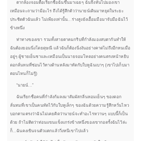
ตากล้องจอมดื้อเรียกชื่อฉันขึ้นมาเฉยๆ ฉันจึงหันไปมองเขา
เหมือนจะถามว่ามีอะไร ถึงได้รู้สึกตัวว่านายน์เดินมาหยุดในระยะ
ประชิดตัวฉันแล้ว ไม่เพียงเท่านั้น...ร่างสูงยังเอื้อมมือมาจับมือฉันไว้
ข้างหนึ่ง
ท่าทางของเขา รวมทั้งสายตาคมกริบที่กำลังมองสบตากันทำให้
ฉันต้องยอมนิ่งโดยดุษณี แล้วฉันก็ต้องนิ่งงันอย่างคาดไม่ถึงอีกหนเมื่อ
อยู่ๆ ผู้ชายเย็นชาและเหมือนเป็นนายจอมโหดอย่างคนตรงหน้าหยิบ
ดอกลั่นทมที่ซ่อนไว้ทางด้านหลังมาทัดกับใบหูฉันเบาๆ (เขาไปเก็บมา
ตอนไหนก็ไม่รู้)
“นายน์...”
ฉันเรียกชื่อคนที่กำลังก้มลงมาสัมผัสกลิ่นหอมเย็นๆ ของดอก
ลั่นทมที่เขาเป็นคนทัดไว้กับใบหูเล็กๆ ของฉันด้วยความรู้สึกหวั่นไหว
บอกตามตรงว่าฉันไม่เคยคิดว่านายน์จะทำอะไรหวานๆ แบบนี้ก็เป็น
ด้วย ถ้าไม่ติดว่าท่อนแขนแข็งแกร่งข้างหนึ่งของเขากอดรั้งฉันไว้ล่ะ
ก็...ฉันคงเขินจนตัวแตกแล้ววิ่งหนีเขาไปแล้ว