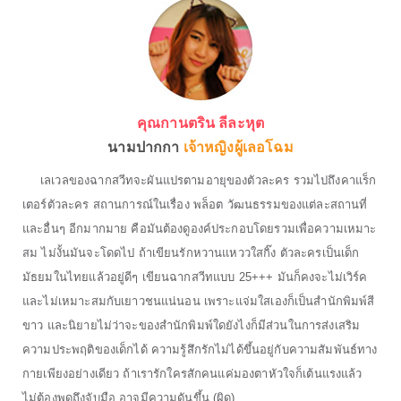
คุณกานตริน ลีละหุต
นามปากกา
เจ้าหญิงผู้เลอโฉม
เลเวลของฉากสวีทจะผันแปรตามอายุของตัวละคร รวมไปถึงคาแร็ก
เตอร์ตัวละคร สถานการณ์ในเรื่อง พล็อต วัฒนธรรมของแต่ละสถานที่
และอื่นๆ อีกมากมาย คือมันต้องดูองค์ประกอบโดยรวมเพื่อความเหมาะ
สม ไม่งั้นมันจะโดดไป ถ้าเขียนรักหวานแหววใสกิ๊ง ตัวละครเป็นเด็ก
มัธยมในไทยแล้วอยู่ดีๆ เขียนฉากสวีทแบบ 25+++ มันก็คงจะไม่เวิร์ค
และไม่เหมาะสมกับเยาวชนแน่นอน เพราะแจ่มใสเองก็เป็นสำนักพิมพ์สี
ขาว และนิยายไม่ว่าจะของสำนักพิมพ์ใดยังไงก็มีส่วนในการส่งเสริม
ความประพฤติของเด็กได้ ความรู้สึกรักไม่ได้ขึ้นอยู่กับความสัมพันธ์ทาง
กายเพียงอย่างเดียว ถ้าเรารักใครสักคนแค่มองตาหัวใจก็เต้นแรงแล้ว
ไม่ต้องพูดถึงจับมือ อาจมีความดันขึ้น (ผิด)