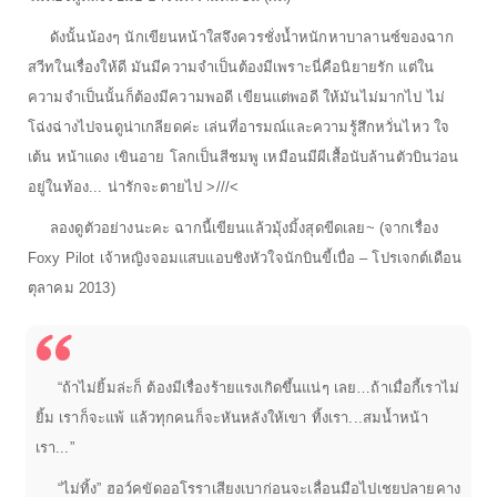
ดังนั้นน้องๆ นักเขียนหน้าใสจึงควรชั่งน้ำหนักหาบาลานซ์ของฉาก
สวีทในเรื่องให้ดี มันมีความจำเป็นต้องมีเพราะนี่คือนิยายรัก แต่ใน
ความจำเป็นนั้นก็ต้องมีความพอดี เขียนแต่พอดี ให้มันไม่มากไป ไม่
โฉ่งฉ่างไปจนดูน่าเกลียดค่ะ เล่นที่อารมณ์และความรู้สึกหวั่นไหว ใจ
เต้น หน้าแดง เขินอาย โลกเป็นสีชมพู เหมือนมีผีเสื้อนับล้านตัวบินว่อน
อยู่ในท้อง... น่ารักจะตายไป >///<
ลองดูตัวอย่างนะคะ ฉากนี้เขียนแล้วมุ้งมิ้งสุดขีดเลย~ (จากเรื่อง
Foxy Pilot เจ้าหญิงจอมแสบแอบชิงหัวใจนักบินขี้เบื่อ – โปรเจกต์เดือน
ตุลาคม 2013)
“ถ้าไม่ยิ้มล่ะก็ ต้องมีเรื่องร้ายแรงเกิดขึ้นแน่ๆ เลย…ถ้าเมื่อกี้เราไม่
ยิ้ม เราก็จะแพ้ แล้วทุกคนก็จะหันหลังให้เขา ทิ้งเรา...สมน้ำหน้า
เรา...”
“ไม่ทิ้ง” ฮอว์คขัดออโรราเสียงเบาก่อนจะเลื่อนมือไปเชยปลายคาง