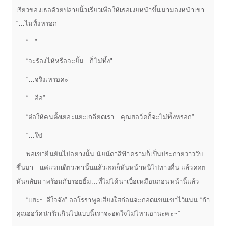
เรียวของเธอด้วยปลายนิ้วเรียวเพื่อให้เธอเงยหน้าขึ้นมามองหน้าเขา
“…ไม่ทิ้งหรอก”
“…”
“จะร้องไห้หรือจะยิ้ม...ก็ไม่ทิ้ง"
“…จริงเหรอคะ”
“…อือ”
“ต่อให้คนตั้งเยอะแยะเกลียดเรา...คุณฮอว์คก็จะไม่ทิ้งหรอก”
“…ใช่”
พอเขายืนยันไปอย่างนั้น นัยน์ตาสีฟ้าครามก็เป็นประกายวาววับ
ขึ้นมา...แค่แวบเดียวเท่านั้นแล้วเธอก็หันหน้าหนีไปทางอื่น แล้วค่อย
หันกลับมาพร้อมกับรอยยิ้ม...ที่ไม่ได้น่าเบื่อเหมือนก่อนหน้านี้แล้ว
“แฮะ~ ดีใจจัง” ออโรราพูดเสียงใสก่อนจะกอดแขนเขาไว้แน่น “ถ้า
คุณฮอว์คน่ารักเกินไปแบบนี้เราจะอดใจไม่ไหวเอานะคะ~”