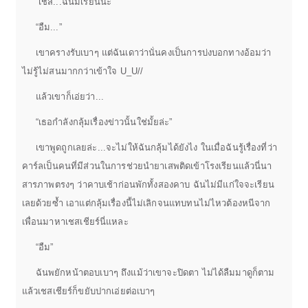
“เชส...ฉันมีเรียนนะ”
“อืม...”
เขาครางรับเบาๆ แต่ฉันเดาว่านั่นคงเป็นการบ่งบอกทางอ้อมว่า
ไม่รู้ไม่สนมากกว่าเข้าใจ U_U//
แล้วเขาก็เอ่ยว่า...
“เธอกำลังกลุ้มเรื่องข่าวนั้นใช่มั้ยล่ะ”
เขาพูดถูกเลยล่ะ...จะไม่ให้ฉันกลุ้มได้ยังไง ในเมื่อฉันรู้เรื่องที่ว่า
คาร์ลเป็นคนที่มีส่วนในการช่วยนำยาเสพติดเข้าโรงเรียนแล้วนี่นา
สารภาพตรงๆ ว่าคาบเช้าก่อนพักทั้งสองคาบ ฉันไม่มีแก่ใจจะเรียน
เลยด้วยซ้ำ เอาแต่กลุ้มเรื่องนี้ไม่เลิกจนแทบทนไม่ไหวต้องหนีจาก
เพื่อนมาหาเชสเชียร์นี่แหละ
“อืม”
ฉันพยักหน้าตอบเบาๆ ถึงแม้ว่าเขาจะปิดตา ไม่ได้ลืมมาดูก็ตาม
แล้วเชสเชียร์ก็ขยับปากเอ่ยต่อเบาๆ