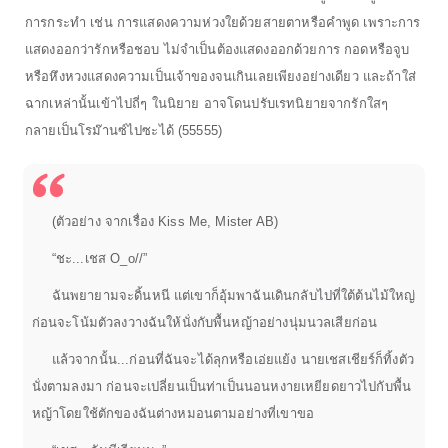
การกระทำ เช่น การแสดงความห่วงใยด้วยสายตาหรือคำพูด เพราะการ
แสดงออกว่ารักหรือชอบ ไม่จำเป็นต้องแสดงออกด้วยการ กอดหรือจูบ
หรือหึงหวงแสดงความเป็นเจ้าของจนเกินเลยเพียงอย่างเดียว และถ้าใส่
ฉากเหล่านั้นเข้าไปถี่ๆ ในนิยาย อาจโดนปรับเรทนิยายจากรักใสๆ
กลายเป็นโรม๊านซ์ไปซะได้ (55555)
(ตัวอย่าง จากเรื่อง Kiss Me, Mister AB)
“ชะ...เชส O_o//”
ฉันพยายามจะดิ้นหนี แต่เขาก็อุ้มพาฉันเดินกลับไปที่ใต้ต้นไม้ใหญ่
ก่อนจะโน้มตัวลงวางฉันให้นั่งกับพื้นหญ้าอย่างนุ่มนวลเสียก่อน
แล้วจากนั้น...ก่อนที่ฉันจะได้ลุกหรือเอ่ยแย้ง นายเชสเชียร์ก็ทิ้งตัว
นั่งตามลงมา ก่อนจะเปลี่ยนเป็นท่าเป็นนอนหงายเหยียดยาวไปกับพื้น
หญ้าโดยใช้ตักของฉันต่างหมอนตามอย่างที่เขาขอ