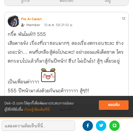
ถูกใจ
ตอบกลับ
เมนู
12
Fio Ai Calet
Member
13 ต.ค. 56 21:10 น.
กรี้ด พันไมล์!!! 555
เสียดายจัง เรื่องที่เราชอบมากๆ สองเรื่องตกรอบซะละ ช่าง
เถอะน้า... คนที่เหลือสู้ต่อไปนะคะ! อย่ายอมเเพ้เด็ดขาด ใคร
ตกรอบไปเเล้วก็มาสู้กันปีหน้า! ฮึบ! ไม่เป็นไร! สู้ๆ เดี๋ยวอยู่
เป็นเพื่อนค่าาาา
555 ปีหน้ามาส่งด้วยกันนะค้าาาาาา สู้ๆ!!!
Dek-D.com ใช้คุกกี้เพื่อพัฒนาประสบการณ์ของ
ยอมรับ
ผู้ใช้ให้ดียิ่งขึ้น
เรียนรู้เพิ่มเติมที่นี่
ถูกใจ
ตอบกลับ
เมนู
13
DiamondPT