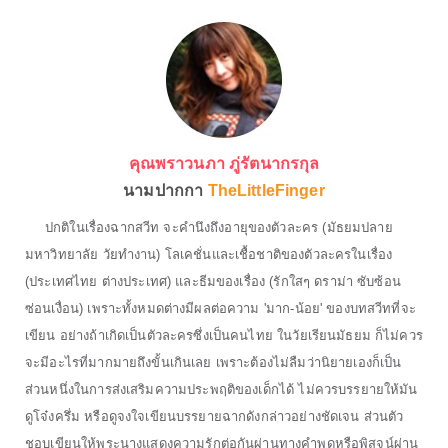
คุณพราวนภา ภู่รัตนากรกุล
นามปากกา
TheLittleFinger
ปกติในเรื่องฉากสวีท จะคำนึงถึงอายุของตัวละคร (มัธยมปลาย
มหาวิทยาลัย วัยทำงาน) โลเคชั่นและเชื้อชาติของตัวละครในเรื่อง
(ประเทศไทย ต่างประเทศ) และธีมของเรื่อง (รักใสๆ ดราม่า ซับซ้อน
ซ่อนเงื่อน) เพราะทั้งหมดต่างมีผลต่อความ 'มาก-น้อย' ของบทสวีทที่จะ
เขียน อย่างถ้าเกิดเป็นตัวละครซึ่งเป็นคนไทย ในวัยเรียนมัธยม ก็ไม่ควร
จะมีอะไรที่มากมายถึงขั้นเกินเลย เพราะต้องไม่ลืมว่านิยายเองก็เป็น
ส่วนหนึ่งในการส่งเสริมความประพฤติของเด็กได้ ไม่ควรบรรยายให้มัน
ดูโจ๋งครึ่ม หรือดูจงใจเขียนบรรยายฉากดังกล่าวอย่างชัดเจน ส่วนตัว
ชอบเขียนให้พระนางแสดงความรักต่อกันผ่านทางคำพูดหรือพิสูจน์ผ่าน