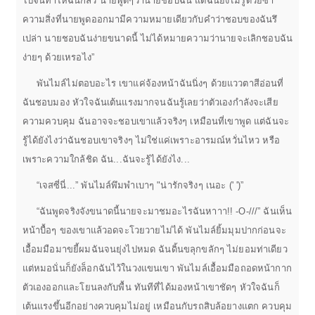
ไปจนทำให้ฉันกลัว นายพูดๆว่านายชอบฉัน แต่ฉันยังไม่รู้ด้วยซ้ำ
ความสิ่งที่นายพูดออกมามีความหมายเดียวกับคำว่าชอบของฉันรึ
เปล่า นายชอบฉันง่ายขนาดนี้ ไม่ได้หมายความว่านายจะเลิกชอบฉัน
ง่ายๆ ด้วยเหรอไง”
พันไมล์ไม่ตอบอะไร เขาแค่จ้องหน้าฉันนิ่งๆ ด้วยแววตาสีอ่อนที่
ฉันชอบมอง หัวใจฉันเต้นแรงมากจนฉันรู้เลยว่าตัวเองกำลังจะเสีย
ความควบคุม ฉันอาจจะชอบเขาแล้วจริงๆ เหมือนที่เขาพูด แต่ฉันจะ
รู้ได้ยังไงว่าฉันชอบเขาจริงๆ ไม่ใช่แค่เพราะอารมณ์หวั่นไหว หรือ
เพราะความใกล้ชิด ฉัน...ฉันจะรู้ได้ยังไง...
“เจสซี่นี่...” พันไมล์พึมพำเบาๆ "น่ารักจริงๆ เนอะ (' ')”
“ฉันพูดจริงจังขนาดนี้นายจะมาชมอะไรฉันหาาา!! -O-///” ฉันเห็น
หน้าบื้อๆ ของเขาแล้วอดจะโวยวายไม่ได้ พันไมล์ยิ้มมุมปากก่อนจะ
เอื้อมมือมาขยี้ผมฉันจนยุ่งไปหมด ฉันดิ้นขลุกขลักๆ ไม่ยอมท่าเดียว
แต่หมอนั่นก็ยังล็อกฉันไว้ในวงแขนเขา พันไมล์เอื้อมมือถอดหน้ากาก
ตัวเองออกและโยนลงกับพื้น ทันทีที่ได้มองหน้าเขาชัดๆ หัวใจฉันก็
เต้นแรงขึ้นอีกอย่างควบคุมไม่อยู่ เหมือนกับรถสิบล้อยางแตก ควบคุม