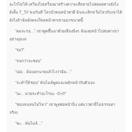
อะไรไม่ได้ เหวี่ยงไปเหวี่ยงมาสร้างความเสียหายไปตลอดทางยังไง
ยังงั้น T_T// พอกันที โลกบ้าคนหน้าตาดี ฉันจะเลิกหวั่นไหวกับเขาได้
ยังไงถ้าฉันยังหลงใหลหน้าตาเขาออกขนาดนี้
“ผมจะรอ...” เขาพูดขึ้นมาด้วยเสียงนิ่งๆ ฉันเงยหน้าไปสบตาเขา
อย่างงุนงง
“รอ?”
“จนกว่าจะชอบ”
“เอ่อ...ฉันบอกนายแล้วไงว่าฉัน...”
“จะทำให้ชอบ” พันไมล์พูดและพยักหน้ากับตัวเอง
“นะ...นายจะทำอะไรนะ -O-///”
“ชอบจนทนไม่ไหว" เขาพูดต่อหน้านิ่ง แต่แววตานี่ไม่ธรรมดา
จริงๆ
“พะ...พันไมล์...”