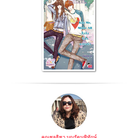
คุณชลธิชา บุญรัตนพิทักษ์