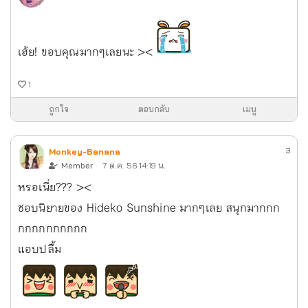
เฮ้ย! ขอบคุณมากๆเลยนะ ><
1
ถูกใจ
ตอบกลับ
เมนู
3
Monkey-Banana
Member
7 ต.ค. 56 14:19 น.
หรอเนี่ย??? ><
ชอบนิยายของ Hideko Sunshine มากๆเลย สนุกมากกก
กกกกกกกกกก
แอบปลื้ม