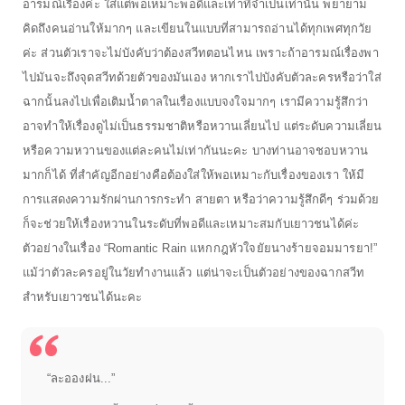
อารมณ์เรื่องค่ะ ใส่แต่พอเหมาะพอดีและเท่าที่จำเป็นเท่านั้น พยายาม
คิดถึงคนอ่านให้มากๆ และเขียนในแบบที่สามารถอ่านได้ทุกเพศทุกวัย
ค่ะ ส่วนตัวเราจะไม่บังคับว่าต้องสวีทตอนไหน เพราะถ้าอารมณ์เรื่องพา
ไปมันจะถึงจุดสวีทด้วยตัวของมันเอง หากเราไปบังคับตัวละครหรือว่าใส่
ฉากนั้นลงไปเพื่อเติมน้ำตาลในเรื่องแบบจงใจมากๆ เรามีความรู้สึกว่า
อาจทำให้เรื่องดูไม่เป็นธรรมชาติหรือหวานเลี่ยนไป แต่ระดับความเลี่ยน
หรือความหวานของแต่ละคนไม่เท่ากันนะคะ บางท่านอาจชอบหวาน
มากก็ได้ ที่สำคัญอีกอย่างคือต้องใส่ให้พอเหมาะกับเรื่องของเรา ให้มี
การแสดงความรักผ่านการกระทำ สายตา หรือว่าความรู้สึกดีๆ ร่วมด้วย
ก็จะช่วยให้เรื่องหวานในระดับที่พอดีและเหมาะสมกับเยาวชนได้ค่ะ
ตัวอย่างในเรื่อง “Romantic Rain แหกกฎหัวใจยัยนางร้ายจอมมารยา!”
แม้ว่าตัวละครอยู่ในวัยทำงานแล้ว แต่น่าจะเป็นตัวอย่างของฉากสวีท
สำหรับเยาวชนได้นะคะ
“ละอองฝน...”