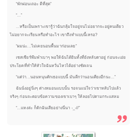
“พักผ่อนเถอะ ดีที่สุด”
“...”
...หรือเป็นเพราะเขารู้ว่าฉันกลุ้มใจอยู่จนไม่อยากจะอยู่คนเดียว
ไม่อยากจะเรียนหรือทำอะไร เขาถึงทำแบบนี้เหรอ?
“ผมน่ะ...ไม่เคยนอนพื้นมาก่อนเลย”
เชสเชียร์พึมพำเบาๆ พอให้ฉันได้ยินทั้งที่ยังหลับตาอยู่ ก่อนจะเอ่ย
ประโยคที่ทำให้หัวใจฉันหวั่นไหวได้อย่างชัดเจน
“แต่ว่า...นอนหนุนตักเธอแบบนี้ มันดีกว่านอนเตียงอีกนะ...”
ฉันนั่งอยู่นิ่งๆ ต่างหมอนแบบนั้น รอจนแน่ใจว่าเขาหลับไปแล้ว
จริงๆ ก่อนจะตอบข้อความของเขาเบาๆ ให้ลอยไปตามกระแสลม
“...แหงล่ะ ก็ตักฉันเสียอย่างนี่นา -_-//”