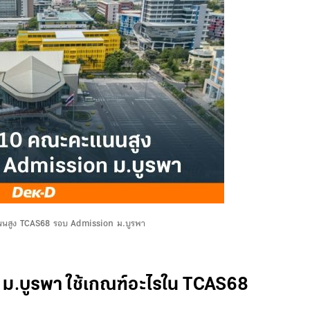
นนสูง TCAS68 รอบ Admission ม.บูรพา
 ม.บูรพา ใช้เกณฑ์อะไรใน TCAS68