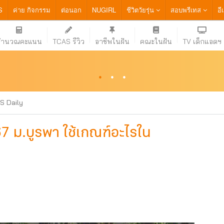
S
ค่าย กิจกรรม
ต่อนอก
NUGIRL
ชีวิตวัยรุ่น
สอบพรีเทส
อี
คำนวณคะแนน
TCAS รีวิว
อาชีพในฝัน
คณะในฝัน
TV เด็กแอดฯ
·
·
·
S Daily
7 ม.บูรพา ใช้เกณฑ์อะไรใน