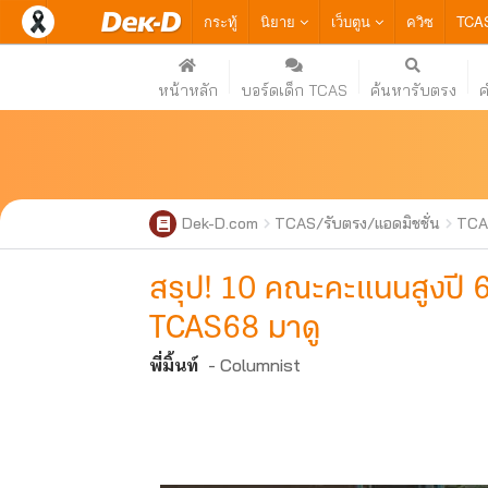
กระทู้
นิยาย
เว็บตูน
ควิซ
TCA
หน้าหลัก
บอร์ดเด็ก TCAS
ค้นหารับตรง
Dek-D.com
TCAS/รับตรง/แอดมิชชั่น
TCA
สรุป! 10 คณะคะแนนสูงปี 6
TCAS68 มาดู
พี่มิ้นท์
- Columnist