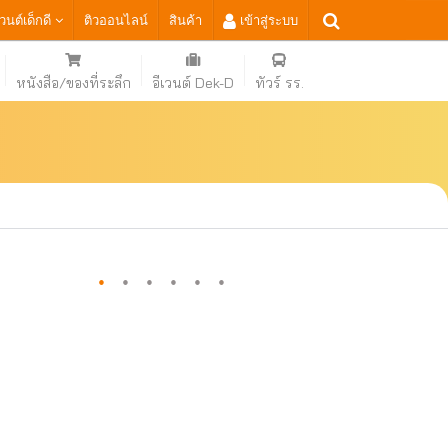
เวนต์เด็กดี
ติวออนไลน์
สินค้า
เข้าสู่ระบบ
หนังสือ/ของที่ระลึก
อีเวนต์ Dek-D
ทัวร์ รร.
·
·
·
·
·
·