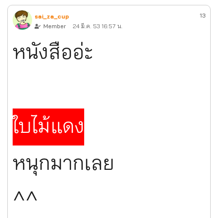
13
sai_za_cup
Member
24 มี.ค. 53 16:57 น.
หนังสืออ่ะ
ใบไม้แดง
หนุกมากเลย
^^