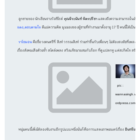
ลูกชายของ นักเขียนรางวัลซีไรต์
คุณจิระนันท์ พิตรปรีชา
แสดงถึงความสามารถในเชิงนัก
แดง,ตอบตามใจ
ตีแผ่ความคิด มุมมองของผู้ชายที่ทำงานมาตั้งอายุ 17 ปี คนนี้ได้เป็นอย่
ราโชมอน
คือชื่อวงดนตรีที่ สิงห์ วรรณสิงห์ ร่วมทำขึ้นกับเพื่อนๆ ไม่ต้องสงสัยที่เ
เรื่องสังคมเสียด้วยซ้ำ สไตล์เพลง สวิงแจ๊ซมาผสมกับร็อก ที่ดูแปลกหู แต่สะกิดใจ สร้า
pic :
wannasingh.w
ordpress.com
หนุ่มคนนี้เพิ่งได้ลองจับงานอีกรูปแบบหนึ่งนั่นก็คือการแสดงภาพยนตร์เรื่อง
อินทรีแดง