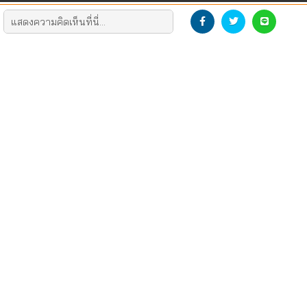
DEVELOP THE NEW GENERATION
DOWNLOAD LOGO
CONTACT US
SOCIAL
ติดต่อโฆษณา/รีวิว
Dek-D
สมัครงาน
TCAS สอบติดไปด้วยกัน
สมัครฝึกงาน
NUGIRL