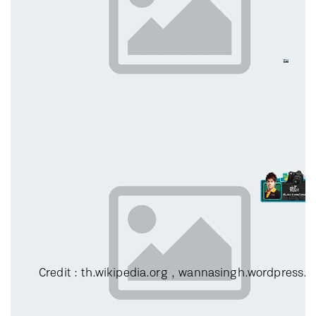
Credit : th.wikipedia.org ,
wannasingh.wordpress.