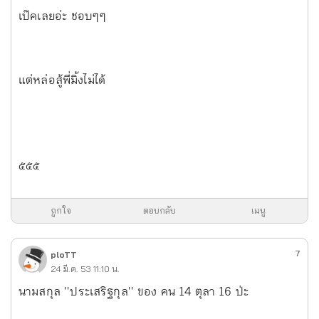
เป๊คเลยอ่ะ ชอบๆๆ
แต่หล่อสู้พี่มิ้งไม่ได้
๕๕๕
ถูกใจ
ตอบกลับ
เมนู
7
ploTT
24 มี.ค. 53 11:10 น.
นามสกุล ''ประเสริฐกุล'' ของ คน 14 ตุลา 16 ป่ะ