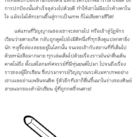
ทั้งหมดปกป้องสำนักของตน แลกชีวิตกับเทพมารที่มาโจมตี ซึ่ง
การปกป้องนั้นสำเร็จลุล่วงไปด้วยดี ทำให้เขาไม่มีอะไรค้างคาใน
ใจ แม้จะไม่ได้ทะยานขึ้นสู่การเป็นเทพ ก็ไม่เสียดายชีวิต!
แต่แทนที่วิญญาณของเขาจะสลายไป หรือเข้าสู่วัฏจักร
เวียนว่ายตายเกิด กลับถูกดูดไปยังมิติหนึ่งที่ทุกสิ่งดูแปลกตายิ่ง
นัก หลูจื้อล่องลอยอยู่ในโลกนั้น จนเจอเข้ากับสถานที่ที่เต็มไป
ด้วยหนังสือมากมาย ทุกเล่มเต็มไปด้วยเรื่องราวอันน่าตื่นเต้น
คาดไม่ถึง ตั้งแต่โลกมหัศจรรย์ที่มีหุ่นยนต์ไปมา ไปจนถึงเรื่อง
ราวของผู้ฝึกเซียน ซึ่งปรมาจารย์วิญญาณระดับมหาเทพอย่าง
เขาเผลออ่านเพลินจนติด รู้ตัวอีกทีเขาก็ตื่นขึ้นมาในร่างของศิษย์
สายนอกของสำนักเซียน ผู้ที่ถูกกดขี่จนตาย!