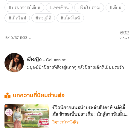
#ปรมาจารย์เซียน
#เทพเซียน
#จีนโบราณ
#เซียน
#เกิดใหม่
#ทะลุมิติ
#สโลว์ไลฟ์
692
18/10/67 11:33 น.
views
พี่หญิง
- Columnist
มนุษย์บ้านิยายที่สิงอยู่แถวๆ คลังนิยายเด็กดีเป็นประจำ
บทความที่นิยมอ่านต่อ
รีวิวนิยายแนะนำประจำสัปดาห์ หลังลี้
ภัย ข้าขอเป็นปลาเค็ม : นักสู้จากวันสิ้น
โลกต้องมารับบทคุณแม่จำเป็นในโลก
วิจารณ์หนังสือ
ยุคโบราณ