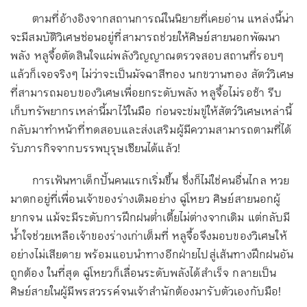
ตามที่อ้างอิงจากสถานการณ์ในนิยายที่เคยอ่าน แหล่งนี้น่า
จะมีสมบัติวิเศษซ่อนอยู่ที่สามารถช่วยให้ศิษย์สายนอกพัฒนา
พลัง หลูจื้อตัดสินใจแผ่พลังวิญญาณตรวจสอบสถานที่รอบๆ
แล้วก็เจอจริงๆ ไม่ว่าจะเป็นมัจฉาสีทอง นกขวานทอง สัตว์วิเศษ
ที่สามารถมอบของวิเศษเพื่อยกระดับพลัง หลูจื้อไม่รอช้า รีบ
เก็บทรัพยากรเหล่านี้มาไว้ในมือ ก่อนจะข่มขู่ให้สัตว์วิเศษเหล่านี้
กลับมาทำหน้าที่ทดสอบและส่งเสริมผู้มีความสามารถตามที่ได้
รับภารกิจจากบรรพบุรุษเซียนได้แล้ว!
การเฟ้นหาเด็กปั้นคนแรกเริ่มขึ้น ซึ่งก็ไม่ใช่คนอื่นไกล หวย
มาตกอยู่ที่เพื่อนเจ้าของร่างเดิมอย่าง ฉู่โหยว ศิษย์สายนอกผู้
ยากจน แม้จะมีระดับการฝึกฝนต่ำเตี้ยไม่ต่างจากเดิม แต่กลับมี
น้ำใจช่วยเหลือเจ้าของร่างเก่าเต็มที่ หลูจื้อจึงมอบของวิเศษให้
อย่างไม่เสียดาย พร้อมแอบนำทางอีกฝ่ายไปสู่เส้นทางฝึกฝนอัน
ถูกต้อง ในที่สุด ฉู่โหยวก็เลื่อนระดับพลังได้สำเร็จ กลายเป็น
ศิษย์สายในผู้มีพรสวรรค์จนเจ้าสำนักต้องมารับตัวเองกับมือ!