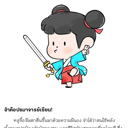
ข้าคือปรมาจารย์เซียน!
หลูจื้อลืมตาตื่นขึ้นมาด้วยความมึนงง จำได้ว่าตนใช้พลัง