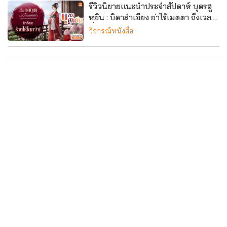
รีวิวนิยายแนะนำประจำสัปดาห์ บุตรฮู
หยิน : บิดาลำเอียง ย่าไร้เมตตา ถึงเวลา
ที่ 'เจาหว่านเจิน' จะร้ายให้โลกจำ
วิจารณ์หนังสือ