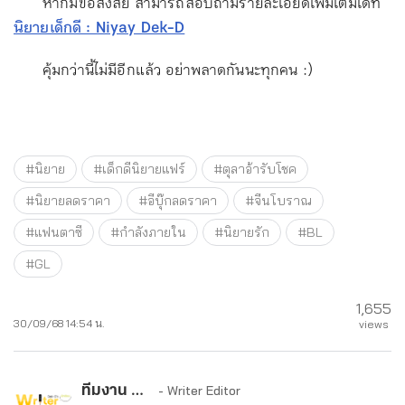
หากมีข้อสงสัย สามารถสอบถามรายละเอียดเพิ่มเติมได้ที่
นิยายเด็กดี : Niyay Dek-D
คุ้มกว่านี้ไม่มีอีกแล้ว อย่าพลาดกันนะทุกคน :)
#นิยาย
#เด็กดีนิยายแฟร์
#ตุลาอ้ารับโชค
#นิยายลดราคา
#อีบุ๊กลดราคา
#จีนโบราณ
#แฟนตาซี
#กำลังภายใน
#นิยายรัก
#BL
#GL
1,655
30/09/68 14:54 น.
views
ทีมงาน writer
- Writer Editor