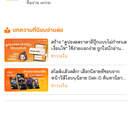
ทีมงาน writer
บทความที่นิยมอ่านต่อ
สร้าง “คูปองลดราคาอีบุ๊กแบบไม่กำหนด
เงื่อนไข” ใช้ง่ายแจกง่าย ถูกใจนักอ่าน
สายเปย์
ข่าววงใน
สไลด์แล้วคลิก! เลือกนิยายที่ชอบจาก
หน้าวิดีโอบนนิยาย Dek-D ค้นหานิยาย
ให้สนุกกว่าที่เคย
ข่าววงใน