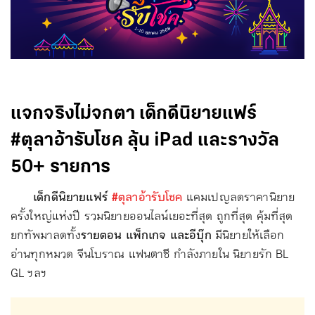
แจกจริงไม่จกตา เด็กดีนิยายแฟร์
#ตุลาอ้ารับโชค ลุ้น iPad และรางวัล
50+ รายการ
เด็กดีนิยายแฟร์
#ตุลาอ้ารับโชค
แคมเปญลดราคานิยาย
ครั้งใหญ่แห่งปี รวมนิยายออนไลน์เยอะที่สุด ถูกที่สุด คุ้มที่สุด
ยกทัพมาลดทั้ง
รายตอน แพ็กเกจ และอีบุ๊ก
มีนิยายให้เลือก
อ่านทุกหมวด จีนโบราณ แฟนตาซี กำลังภายใน นิยายรัก BL
GL ฯลฯ