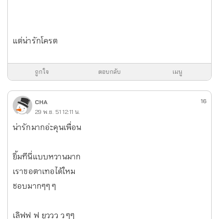
แต่น่ารักโครต
ถูกใจ
ตอบกลับ
เมนู
16
CHA
29 พ.ย. 51 12:11 น.
น่ารักมากอ่ะคุนเพื่อน
ยิ้มทีนี่แบบหวานมาก
เราขอตาเทอได้ใหม
ชอบมากๆๆ ๆ
เลิฟฟ ฟ ยูววว ว ๆๆ