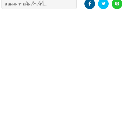
DEVELOP THE NEW GENERATION
DOWNLOAD LOGO
CONTACT US
SOCIAL
ติดต่อโฆษณา/รีวิว
Dek-D
สมัครงาน
TCAS สอบติดไปด้วยกัน
สมัครฝึกงาน
NUGIRL
ติดต่อทีมงาน
STUDY ABROAD