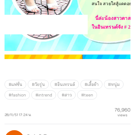
สนใจ สวยใสสู้แดดอย่างนี
นี่ล่ะน้องสาวตาสวย 
ในอินเทรนด์จัง # 21
#แฟชั่น
#วัยรุ่น
#อินเทรนด์
#เสื้อผ้า
#หนุ่ม
#fashion
#intrend
#สาว
#teen
76,960
28/11/51 17:24 น.
views