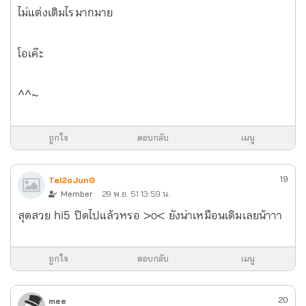
ไม่แต่งเติมไรมากมาย
โอเค๊ะ
^^~
ถูกใจ
ตอบกลับ
เมนู
19
Tal2oJunG
Member
29 พ.ย. 51 13:59 น.
สุดสวย hi5 ปิดไปแล้วหรอ >o< ยังน่าเหมือนเดิมเลยน้าาา
ถูกใจ
ตอบกลับ
เมนู
20
mee