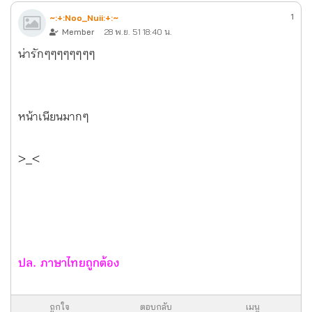
1
~:+:Noo_Nuii:+:~
Member
28 พ.ย. 51 18:40 น.
น่ารักๆๆๆๆๆๆๆๆ
หน้าเนียนมากๆ
>_<
ปล. ภาษาไทยถูกต้อง
ถูกใจ
ตอบกลับ
เมนู