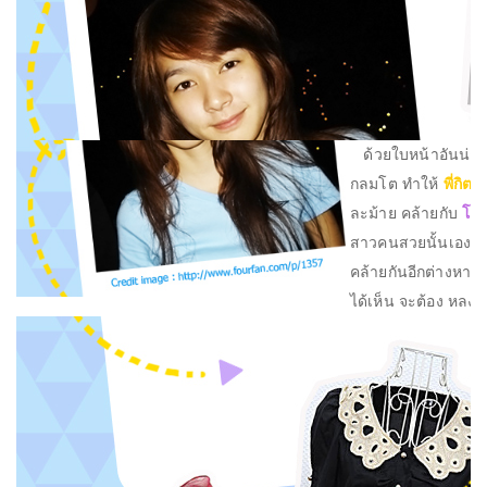
ด้วยใบหน้าอันน่ารั
กลมโต ทำให้
พี่กิต
แท
ละม้าย คล้ายกับ
โฟร
สาวคนสวยนั้นเอง แถมย
คล้ายกันอีกต่างหาก เ
ได้เห็น จะต้อง หลง