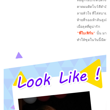
ที่มีลูกไม้ประดับตรงคอ
คาดผมติดโบว์สีดำอันใ
ลายหัวใจ ที่ใส่สบาย แ
ท้ายที่รองเท้าส้นสูงสี
เมื่อลุคที่ดูน่ารัก
"
พี่ใบเฟิร์น
"
นั้น มารว
ทำให้ชุดในวันนี้มีคว