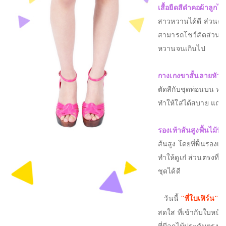
เสื้อยืดสีดำคอผ้าลูกไม้
สาวหวานได้ดี ส่วนตรงล
สามารถโชว์สัดส่วนได้ด
หวานจนเกินไป
กางเกงขาสั้นลายหัวใ
ตัดสีกับชุดท่อนบน ทำใ
ทำให้ใส่ได้สบาย แถมย
รองเท้าส้นสูงพื้นไม้ที
ส้นสูง โดยที่พื้นรองเท
ทำให้ดูเก๋ ส่วนตรงที่
ชุดได้ดี
วันนี้
"
พี่ใบเฟิร์น
"
ม
สดใส ที่เข้ากับใบหน้าไ