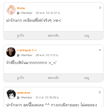
3
Rolla
Member
26 พ.ค. 55 13:27 น.
น่ารักมาก เหมือนพี่โฟร์จริงๆ >w<
ถูกใจ
ตอบกลับ
เมนู
4
!~N'PanG T~!
Member
28 พ.ค. 55 11:13 น.
รักพี่ใบเฟิร์นมากกกกกกก >_<'
ถูกใจ
ตอบกลับ
เมนู
5
embrace
Member
15 ก.ค. 55 18:08 น.
น่ารักมาก ลุคนี้โอเคเลย ^^ กางเกงมีลายเยอะ ไม่เคยลอง