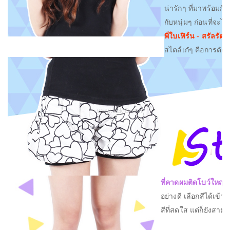
น่ารักๆ ที่มาพร้อมก
กับหนุ่มๆ ก่อนที่จะไ
พี่ใบเฟิร์น - สรัลรัต
สไตล์เก๋ๆ คือการตั
ที่คาดผมติดโบว์ใหญ่ :
อย่างดี เลือกสีได้เข้าก
สีที่สดใส แต่ก็ยังสาม