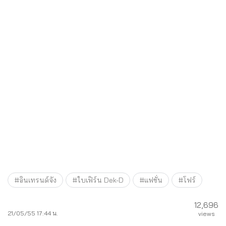
#อินเทรนด์จัง
#ใบเฟิร์น Dek-D
#แฟชั่น
#โฟร์
12,696
21/05/55 17:44 น.
views