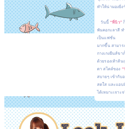
ทำให้น่ามองยิ่งขึ้
วันนี้
“พี่นิว”
ก็มา
พันคอกะลาสี ทำใ
เป็นแฟชั่น
มากขึ้น สามารถดึง
กางเกงยีนส์ขาสั้นพ
ด้วยรองเท้าส้นสูง
ตา สไตล์ของ
“พี่
สบายๆ เข้ากับอากาศ
สดใส และแอบมี
ได้เหมาะเจาะจริง