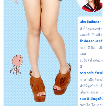
เสื้อเชิ้ตสีแดง :
เลื
ทำให้ดูคล่องตัว 
และเข้ากับหน้าร้
ผ้าพันคอกะลาสี:
เ
กะลาสี ถือว่าเป็น
แถม
ยังใช้สีน้ำเงิน, ขา
ดี
กางเกงยีนส์ขาสั้นส
กางเกงยีนส์ขาสั้น 
ทำให้ดูเข้ากันเป็
เพื่อเพิ่มลูกเล่นเล็
รองเท้าส้นสูงสีน้
ชุดที่ใส่ โดยการเ