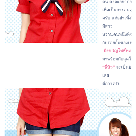
คน คงจะอยากออกไ
เพื่อเป็นการลดอุณห
ครับ แต่อย่าเพิ่ง
มีสาว
หวานคนหนึ่งที่จะ
กับรอยยิ้มของเธอก
มิ่งขวัญโพธิ์ทอง
มาพร้อมกับลุคใสๆ 
“พี่นิว”
จะเป็นยังไง
เลย
ดีกว่าครับ