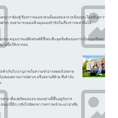
รง เราต้องรู้เรื่องราวของเขาคนนั้นพอสมควร เหมือนประโยคที่บอกว่า
"รัก
รื่องต่างๆ จนสามารถมองเห็นมุมมองขำขันในเรื่องราวเหล่านั้นได้
ก่อน หนุ่มอารมณ์ดีเฟรนด์ลี่ขี้เล่น คือจุดเริ่มต้นของการเป็นหนุ่มที่ตลก
ุณไม่ยิ้มให้เขาก่อน
เร็วหรือช้าเกินไป อานุภาพในความขำอาจลดลงไปหลาย
รื่องของสถานการณ์ต่างๆ หรือสถานที่ด้วย ซึ่งถ้าจับ
น
รฮามาตั้งแต่เกิดแน่นอน ของอย่างนี้ขึ้นอยู่กับการ
ม่เล่นมุกนี้อีก) กลับไปขัดเกลาว่าคราวหน้าจะเอาฮาเสีย