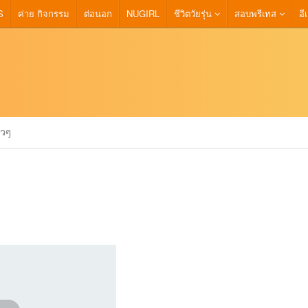
S
ค่าย กิจกรรม
ต่อนอก
NUGIRL
ชีวิตวัยรุ่น
สอบพรีเทส
อี
าวๆ