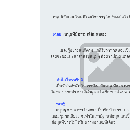
หนุ่มนิสัยแบบไหนที่โดนใจสาวๆ ไล่เรียงเมื่อไรต
เฉลย
:
หนุ่มที่มีอารมณ์ขันนั่นเอง
แม้จะรู้อย่างนั้นก็ตาม แต่ก็ใช่ว่าทุกคนจะเป็
เลยจะขอแนะนำสำหรับหนุ่มๆ ที่อยากเป็นคนตลก 
หัวไว ไหวพริบดี
เป็นหัวใจสำคัญในการที่จะเป็นหนุ่มที่ตลก เพรา
ใครจะมารอขำ การที่คำพูด หรือเรื่องราวใดๆ จะต
รอบรู้
หนุ่มๆ คงมองว่าเรื่องตลกเป็นเรื่องไร้สาระ มาเ
เยอะ รู้มากเนี่ยล่ะ จะทำให้เรามี
ฐานข้อมูลแน่นปึ
ข้อมูลที่ขาดไม่ได้ในความฮาเลยทีเดียว