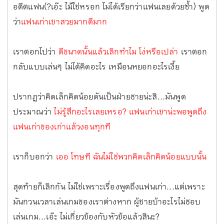
อดีตแฟน(?เอ๊ะ ไม้่ใช่หรอก ไม่ได้เรียกว่าแฟนเลยด้วยซ้ำ) พูด
ว่า
แฟนเก่าเขาสวยมากดีมาก
เราตอกไปว่า
ดีขนาดนั้นแล้วเลิกทำไม โง่หรือเปล่า
เราตอก
กลับแบบเล่นๆ ไม่ได้คิดอะไร เหมือนหยอกอะไรเงี้ย
ปรากฏว่าคิดเล็กคิดน้อยดันเป็นฝ่ายชายน่ะสิ...มันพูด
ประมาณว่า
ไม่รู้สึกอะไรเลยเหรอ? แฟนเก่าเขาน่ะพอพูดถึง
แฟนเก่าของเก่าแล้วงอนทุกที
เราก็บอกว่า
เออ โทษที ฉันไม่ใช่พวกคิดเล็กคิดน้อยแบบนั้น
สุดท้ายก็เลิกกัน ไม่ใช่เพราะเรื่องพูดถึงแฟนเก่า...แต่เพราะ
มันกวนเวลาเล่นเกมของเราต่างหาก
ผู้ชายบ้าอะไรไม่ชอบ
เล่นเกม
...เอ๊ะ ไม่เกี่ยวข้องกับหัวข้อแล้วสินะ?