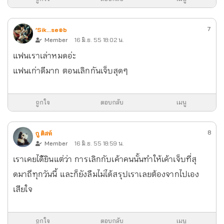
7
’Sik…se๏b
Member
16 มิ.ย. 55 18:02 น.
แฟนเราเล่าหมดอ่ะ
แฟนเก่าดีมาก ตอนเลิกกันเจ็บสุดๆ
ถูกใจ
ตอบกลับ
เมนู
8
กู ติสท์
Member
16 มิ.ย. 55 18:59 น.
เราเคยได้ิยินแต่ว่า การเลิกกับเค้าคนนั้นทำให้เค้าเจ็บที่สุ
ดมาถึทุกวันนี้ และก็ยังลืมไม่ได้
สรุปเราเลยต้องจากไปเอง
เสียใจ
ถูกใจ
ตอบกลับ
เมนู