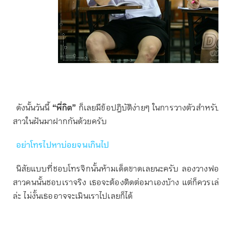
ดังนั้นวันนี้
“พี่กิต”
ก็เลยมีข้อปฎิบัติง่ายๆ ในการวางตัวสำหรับหนุ่
สาวในฝันมาฝากกันด้วยครับ
อย่าโทรไปหาบ่อยจนเกินไป
นิสัยแบบที่ชอบโทรจิกนั้นห้ามเด็ดขาดเลยนะครับ ลองวางฟอร์ม 
สาวคนนั้นชอบเราจริง เธอจะต้องติดต่อมาเองบ้าง แต่ก็ควรเล
ล่ะ ไม่งั้นเธออาจจะเมินเราไปเลยก็ได้