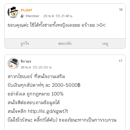
16
PLOAT
Member
26 พ.ค. 55 21:48 น.
ขอบคุณค่ะ ใช้ได้ทั้งชายทั้งหญิงเลยยย อร๊ายย >0<
ถูกใจ
ตอบกลับ
เมนู
17
จิราธร
28 พ.ค. 55 20:00 น.
สาวกไซเบอร์ ที่สนใจงานเสริม
รับเงินทุกสัปดาห์ๆ ละ 2000-5000฿
อย่าลังเล ถูกกฎหมาย 100%
สนใจติต่อสอบถามข้อมูลได้
สนใจคลิก http://is.gd/xgwt7t
(ไม่ใช่ไวรัสนะ คลิ๊ก!!ได้คับ) ขออภัยนะหากเป็นการรบกวน