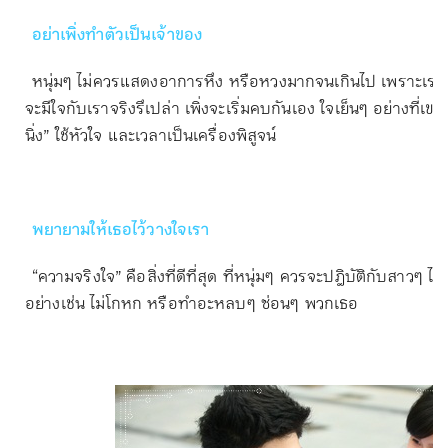
อย่าเพิ่งทำตัวเป็นเจ้าของ
หนุ่มๆ ไม่ควรแสดงอาการหึง หรือหวงมากจนเกินไป เพราะเรายั
จะมีใจกับเราจริงรึเปล่า เพิ่งจะเริ่มคบกันเอง ใจเย็นๆ อย่างที่เข
นิ่ง” ใช้หัวใจ และเวลาเป็นเครื่องพิสูจน์
พยายามให้เธอไว้วางใจเรา
“ความจริงใจ” คือสิ่งที่ดีที่สุด ที่หนุ่มๆ ควรจะปฎิบัติกับสาวๆ ไ
อย่างเช่น ไม่โกหก หรือทำอะหลบๆ ซ่อนๆ พวกเธอ