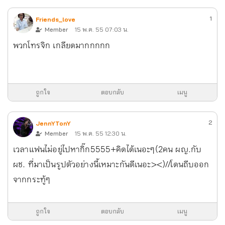
1
Friends_love
Member
15 พ.ค. 55 07:03 น.
พวกโทรจิก เกลียดมากกกกก
ถูกใจ
ตอบกลับ
เมนู
2
JennYTonY
Member
15 พ.ค. 55 12:30 น.
เวลาแฟนไม่อยู่ไปหากิ๊ก5555+คิดได้เนอะๆ(2คน ผญ.กับ
ผช. ที่มาเป็นรูปตัวอย่างนี้เหมาะกันดีเนอะ><)//โดนถีบออก
จากกระทู้ๆ
ถูกใจ
ตอบกลับ
เมนู