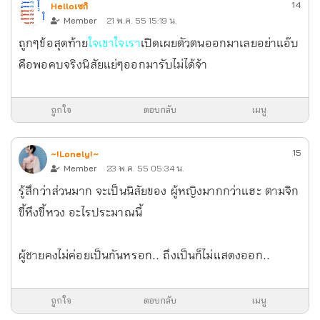
14
Helloเซกิ
Member
21 พ.ค. 55 15:19 น.
ถูกๆข้อสุดท้าย
ใจเขาใจเรา
เปิดเผยตัวตนออกมาเลยอย่าแอ๊บ
คือพอคบจริงนิสัยแย่ๆออกมารับไม่ได้จ้า
ถูกใจ
ตอบกลับ
เมนู
15
~!Lonely!~
Member
23 พ.ค. 55 05:34 น.
รู้สึกว่าส่วนมาก จะเป็นนิสัยของ ผู้หญิงมากกว่าแฮะ ตามจิก
ขี้หึงขี้หวง อะไรประมาณนี้
ผู้ชายคงไม่ค่อยเป็นกันหรอก.. ถึงเป็นก็ไม่แสดงออก..
ถูกใจ
ตอบกลับ
เมนู