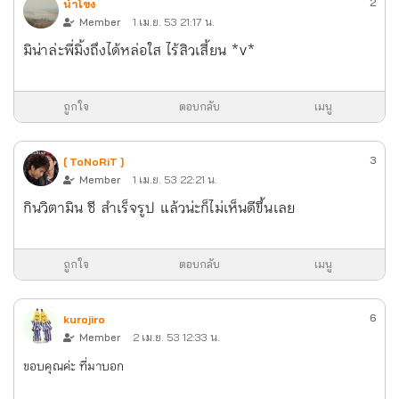
2
น้ำโขง
Member
1 เม.ย. 53 21:17 น.
มิน่าล่ะพี่มิ้งถึงได้หล่อใส ไร้สิวเสี้ยน *v*
ถูกใจ
ตอบกลับ
เมนู
3
[ ToNoRiT ]
Member
1 เม.ย. 53 22:21 น.
กินวิตามิน ซี สำเร็จรูป แล้วน่ะก็ไม่เห็นดีขึ้นเลย
ถูกใจ
ตอบกลับ
เมนู
6
kurojiro
Member
2 เม.ย. 53 12:33 น.
ขอบคุณค่ะ ที่มาบอก