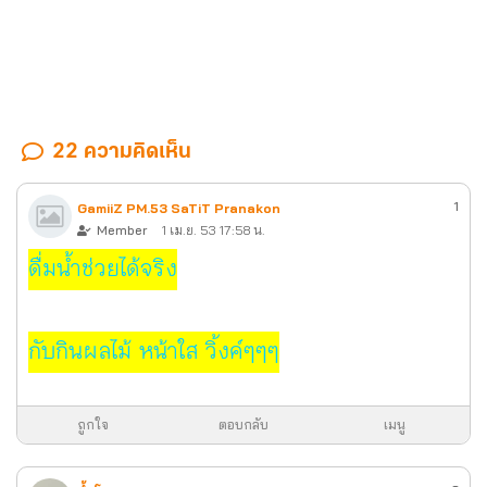
22 ความคิดเห็น
1
GamiiZ PM.53 SaTiT Pranakon
Member
1 เม.ย. 53 17:58 น.
ดื่มน้ำช่วยได้จริง
กับกินผลไม้ หน้าใส วิ้งค์ๆๆๆ
ถูกใจ
ตอบกลับ
เมนู