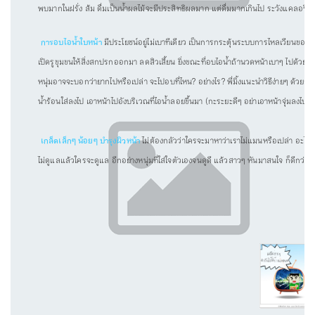
พบมากในฝรั่ง ส้ม ดื่มเป็นน้ำผลไม้จะมีประสิทธิผลมาก แต่ดื่มมากเกินไป ระวังแคลอรี
การอบไอน้ำใบหน้า
มีประโยชน์อยู่ไม่เบาทีเดียว เป็นการกระตุ้นระบบการไหลเวียนของเ
เปิดรูขุมขนให้สิ่งสกปรกออกมา ลดสิวเสี้ยน ยิ่งขณะที่อบไอน้ำถ้านวดหน้าเบาๆ ไปด้วย จ
หนุ่มอาจจะบอกว่ายากไปหรือเปล่า จะไปอบที่ไหน? อย่างไร? พี่มิ้งแนะนำวิธีง่ายๆ ด้วยก
น้ำร้อนใส่ลงไป เอาหน้าไปอังบริเวณที่ไอน้ำลอยขึ้นมา (กะระยะดีๆ อย่าเอาหน้าจุ่มลงไปล่ะ)
เกล็ดเล็กๆ น้อยๆ บำรุงผิวหน้า
ไม่ต้องกลัวว่าใครจะมาหาว่าเราไม่แมนหรือเปล่า อะไรหร
ไม่ดูแลแล้วใครจะดูแล อีกอย่างหนุ่มที่ใส่ใจตัวเองจนดูดี แล้วสาวๆ หันมาสนใจ ก็ดีกว