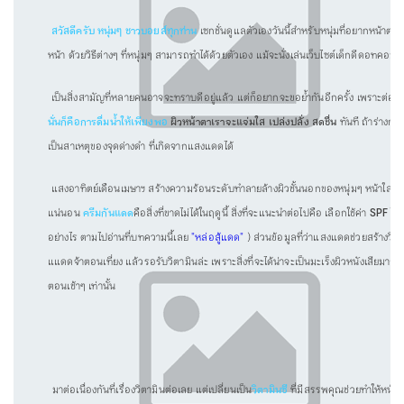
สวัสดีครับ หนุ่มๆ ชาวบอยส์ทุกท่าน
เซกชั่นดูแลตัวเองวันนี้สำหรับหนุ่มที่อยากหน้าตา
หน้า ด้วยวิธีต่างๆ ที่หนุ่มๆ สามารถทำได้ด้วยตัวเอง แม้จะนั่งเล่นเว็บไซต์เด็กดีดอทคอมอยู
เป็นสิ่งสามัญที่หลายคนอาจจะทราบดีอยู่แล้ว แต่ก็อยากจะขอย้ำกันอีกครั้ง เพราะต่อให้เ
นั่นก็คือการดื่มน้ำให้เพียงพอ
ผิวหน้าตาเราจะแจ่มใส เปล่งปลั่ง สดชื่น
ทันที ถ้าร่างกา
เป็นสาเหตุของจุดด่างดำ ที่เกิดจากแสงแดดได้
แสงอาทิตย์เดือนเมษาฯ สร้างความร้อนระดับทำลายล้างผิวชั้นนอกของหนุ่มๆ หน้าใสได้เ
แน่นอน
ครีมกันแดด
คือสิ่งที่ขาดไม่ได้ในฤดูนี้ สิ่งที่จะแนะนำต่อไปคือ เลือกใช้ค่า
SPF
ให้
อย่างไร ตามไปอ่านที่บทความนี้เลย
"หล่อสู้แดด"
) ส่วนข้อมูลที่ว่าแสงแดดช่วยสร้างวิตาม
แแดดจ้าตอนเที่ยง แล้วรอรับวิตามินล่ะ เพราะสิ่งที่จะได้น่าจะเป็นมะเร็งผิวหนังเสียมา
ตอนเช้าๆ เท่านั้น
มาต่อเนื่องกันที่เรื่องวิตามินต่อเลย แต่เปลี่ยนเป็น
วิตามินซี
ที่มีสรรพคุณช่วยทำให้หน้า