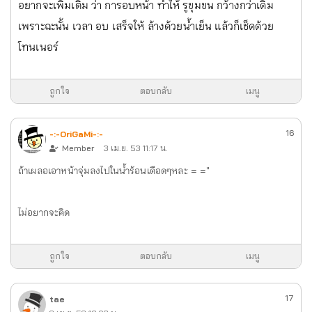
อยากจะเพิ่มเติม ว่า การอบหน้า ทำให้ รูขุมขน กว้างกว่าเดิม
เพราะฉะนั้น เวลา อบ เสร็จให้ ล้างด้วยน้ำเย็น แล้วก็เช็ดด้วย
โทนเนอร์
ถูกใจ
ตอบกลับ
เมนู
16
-:-OriGaMi-:-
Member
3 เม.ย. 53 11:17 น.
ถ้าเผลอเอาหน้าจุ่มลงไปในน้ำร้อนเดือดๆหละ = ="
ไม่อยากจะคิด
ถูกใจ
ตอบกลับ
เมนู
17
tae