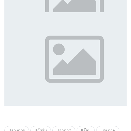
#ร่างกาย
#วัยรุ่น
#อากาศ
#ร้อน
#สุขภาพ