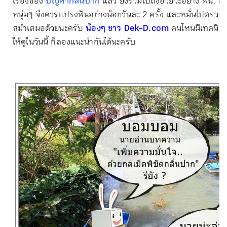
เรื่องของ
ปัญหากลิ่นปาก
แล้ว ยังรวมไปถึงอวัยวะอย่าง ฟัน, ลิ้น
หนุ่มๆ จึงควรแปรงฟันอย่างน้อยวันละ 2 ครั้ง และหมั่นไปตรว
สม่ำเสมอด้วยนะครับ
น้องๆ ชาว Dek-D.com
คนไหนมีเทคนิคด
ให้ดูในวันนี้ ก็ลองแนะนำกันได้นะครับ