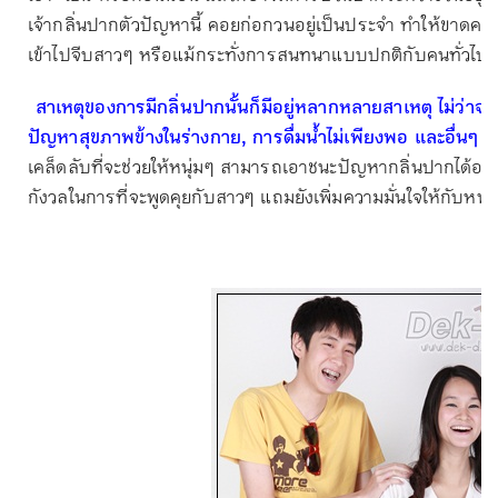
เจ้ากลิ่นปากตัวปัญหานี้ คอยก่อกวนอยู่เป็นประจำ ทำให้ขาดควา
เข้าไปจีบสาวๆ หรือแม้กระทั่งการสนทนาแบบปกติกับคนทั่วไปก
สาเหตุของการมีกลิ่นปากนั้นก็มีอยู่หลากหลายสาเหตุ ไม่ว่าจะ
ปัญหาสุขภาพข้างในร่างกาย, การดื่มน้ำไม่เพียงพอ และอื่นๆ 
เคล็ดลับที่จะช่วยให้หนุ่มๆ สามารถเอาชนะปัญหากลิ่นปากได้อย่าง
กังวลในการที่จะพูดคุยกับสาวๆ แถมยังเพิ่มความมั่นใจให้กับหนุ่ม