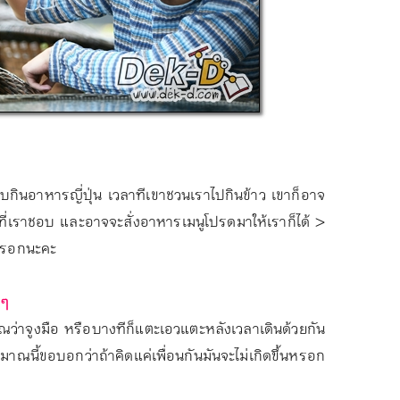
อบกินอาหารญี่ปุ่น เวลาทีเขาชวนเราไปกินข้าว เขาก็อาจ
ี่เราชอบ และอาจจะสั่งอาหารเมนูโปรดมาให้เราก็ได้ >
้หรอกนะคะ
ยๆ
่าจูงมือ หรือบางทีก็แตะเอวแตะหลังเวลาเดินด้วยกัน
าณนี้ขอบอกว่าถ้าคิดแค่เพื่อนกันมันจะไม่เกิดขึ้นหรอก