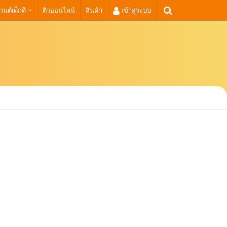
เวนต์เด็กดี
ติวออนไลน์
สินค้า
เข้าสู่ระบบ