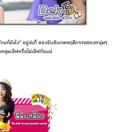
แท้ยังไง" อยู่ล่ะก็ ลองจับสังเกตพฤติกรรมของหนุ่มๆ
กหลุมเลิฟหรือไม่เลิฟกันแน่