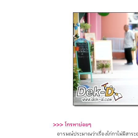
>>> โทรหาบ่อยๆ
อารมณ์ประมาณว่าเรื่องไก่กาไม่มีสาระอะไ