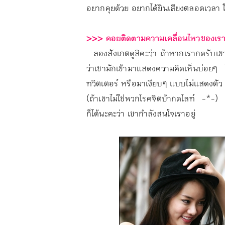
อยากคุยด้วย อยากได้ยินเสียงตลอดเวลา ใ
>>> คอยติดตามความเคลื่อนไหวของเราผ่
ลองสังเกตดูสิคะว่า ถ้าหากเรากดรับเขา
ว่าเขามักเข้ามาแสดงความคิดเห็นบ่อยๆ 
ทวิตเตอร์ หรือมาเงียบๆ แบบไม่แสดงตัว 
(ถ้าเขาไม่ใช่พวกโรคจิตบ้ากดไลท์ -*-) น
ก็ได้นะคะว่า เขากำลังสนใจเราอยู่