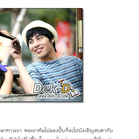
องมาทางเรา พอเราหันไปมองปั๊บก็จะไปบังเอิญสบตากับ