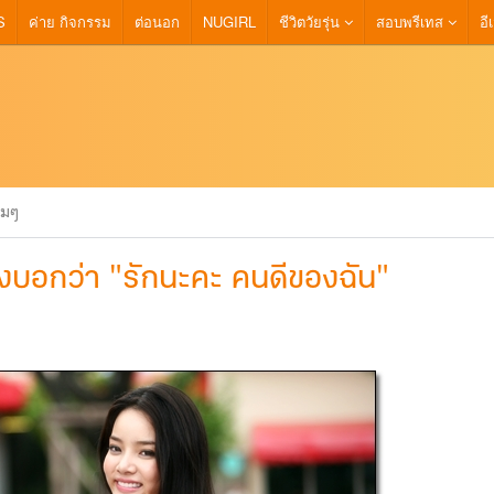
S
ค่าย กิจกรรม
ต่อนอก
NUGIRL
ชีวิตวัยรุ่น
สอบพรีเทส
อี
่มๆ
ังบอกว่า "รักนะคะ คนดีของฉัน"