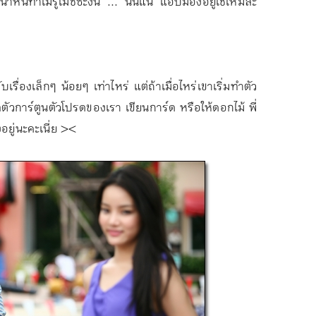
หนีทำไม่รู้ไม่ชี้ซะงั้น ... นั่นแน่ แอบมองอยู่ใช่ไหมล่ะ
เรื่องเล็กๆ น้อยๆ เท่าไหร่ แต่ถ้าเมื่อไหร่เขาเริ่มทำตัว
ลตัวการ์ตูนตัวโปรดของเรา เขียนการ์ด หรือให้ดอกไม้ พี่
ยู่นะคะเนี่ย ><