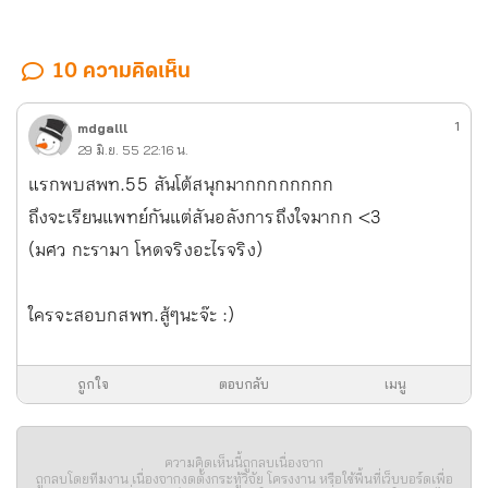
10 ความคิดเห็น
1
mdgalll
29 มิ.ย. 55 22:16 น.
แรกพบสพท.55 สันโต้สนุกมากกกกกกกก
ถึงจะเรียนแพทย์กันแต่สันอลังการถึงใจมากก <3
(มศว กะรามา โหดจริงอะไรจริง)
ใครจะสอบกสพท.สู้ๆนะจ๊ะ :)
ถูกใจ
ตอบกลับ
เมนู
ความคิดเห็นนี้ถูกลบเนื่องจาก
ถูกลบโดยทีมงาน เนื่องจากงดตั้งกระทู้วิจัย โครงงาน หรือใช้พื้นที่เว็บบอร์ดเพื่อ