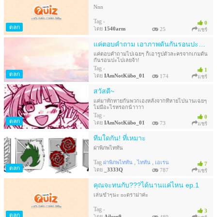
Nnn
Tag
-
0
ตลก
โดย
1540arm
25
แชร์
แค่ตอบคำถาม เอาภาพดันกันรอนปะไปเลยยยยย!
แค่ตอบคำถามไปเฉยๆ ก็เอารูปตัวละครจากเกมดัน
กันรอนปะไปเลยจ้า!
Tag
-
1
ตลก
โดย
IAmNotKiibo_01
174
แชร์
สวัสดี~
แค่มาทักทายกันพวกเองหลังจากที่หายไปนานเฉยๆ
ไม่มีอะไรหรอกน้าาาา
Tag
-
0
ตลก
โดย
IAmNotKiibo_01
73
แชร์
ทีมใดกัน! ที่เหมาะ
ผ่าพิภพไททัน
Tag
,
,
ผ่าพิภพไททัน
ไททัน
เอเรน
7
ตลก
โดย
_3333Q
787
แชร์
คุณจะทนกับ???ได้นานแค่ไหน ep.1
เล่นขำๆนะ noดราม่าค่ะ
Tag
-
3
ตลก
โดย
Aileen9