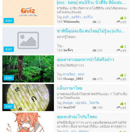
[occ : beta] คนนิจิวะ บิวตี้จัง คิมิแอนด์วาตาชิ ทุไน้
สวัสดีค่ะ มาจีบวริศราจากโอซีซีกัน เล่นได้ทุกคนนะ
แล้วแต่จะเล่นเลย
Tag
,
,
ออริ
ออริจ้า
ออริไง
0
ตลก
โดย
Wkinnnnliz
12
แชร์
ชาตินี้คุณจะมีเเฟนไหม(ไม่รู้นะ)เเก้เเล้วนะ
อยากรู้ไหมละ
Tag
-
2
ตลก
โดย
นะจ๊ะๆ
509
แชร์
คุณหาทางออกจากป่าได้หรือป่าว
หากันได้หรือป่าววว
Tag
,
ทางเลือก
ตลก
2
ตลก
โดย
Orange_2003
479
แชร์
เเล็บภาษาไทย
มาทดลองเป็นนักไทยาศาสตร์กันเถอะ !! ไปทำเเล็บ
ภาษาไทยกันเลย
Tag
,
,
ส้มหยุด
เยอรมัน
โคขวิด
0
ตลก
โดย
Son2547
188
แชร์
คุณจะทำอะไรกับโชตะ
ควิซนี้มีเนื้อหากาวๆ เมาๆ แต่งเพื่อทดลองสร้างควิซ
เอาจริงๆ เนื้อหาธรรมดาก็มีนะ แต่น้อย ควรสูดกาว
ก่อนเล่น เนื้อหาควิซก็สั้นๆ ถ้าเป็นไปได้ฉันก็อยากให้
Tag
,
,
กาว
เมา
ทดลอง