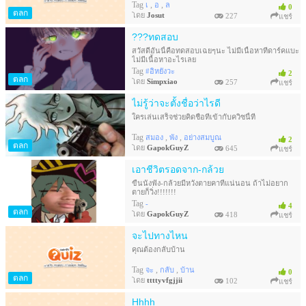
Tag
,
,
เ
อ
ล
0
ตลก
โดย
Josut
227
แชร์
???ทดสอบ
สวัสดีอันนี้คือทดสอบเฉยๆนะ ไม่มีเนื้อหาที่ดาร์คแบะ
ไม่มีเนื้อหาอะไรเลย
Tag
#อิหยังวะ
2
ตลก
โดย
Simpxiao
257
แชร์
ไม่รู้ว่าจะตั้งชื่อว่าไรดี
ใครเล่นเสร็จช่วยคิดชื่อที่เข้ากับควิซนี้ที
Tag
,
,
สมอง
พัง
อย่างสมบูณ
2
ตลก
โดย
GapokGuyZ
645
แชร์
เอาชีวิตรอดจาก-กล้วย
ขืนนั่งฟัง-กล้วยมีหวังตายคาที่แน่นอน ถ้าไม่อยาก
ตายก็วิ่ง!!!!!!!
Tag
-
4
ตลก
โดย
GapokGuyZ
418
แชร์
จะไปทางไหน
คุณต้องกลับบ้าน
Tag
,
,
จะ
กลับ
บ้าน
0
ตลก
โดย
ttttyvfgjjii
102
แชร์
Hhhh