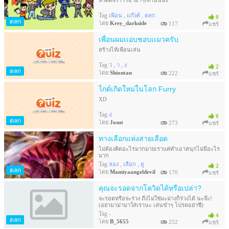
หวัดดีจร้าา เอาฮาๆเท่านั้นนะ
Tag
,
,
เพื่อน
แก๊งค์
ตลก
0
ตลก
โดย
Krey_darkside
117
แชร์
เพื่อนผมเเอบชอบเเมวครับ
สร้างไห้เพื่อนเล่น
Tag
,
,
ว่
า
ง
2
ตลก
โดย
Shiontan
222
แชร์
ไกด์เกิดใหม่ในโลก Furry
XD
Tag
d
0
ตลก
โดย
Josut
273
แชร์
ทางเลือกแห่งสายเลือด
ไม่ต้องคิดอะไรมากมายเราแค่ทำเอาสนุกไม่มีอะไร
มาก
Tag
,
,
ลอง
เลือก
ดู
2
ตลก
โดย
Mamiyaangeldevil
170
แชร์
คุณจะรอดจากโควิดได้หรือเปล่า?
จะรอดหรือจะร่วง ถึงไม่ใช่มะม่างก็ร่วงได้ นะจ๊ะ!
(อย่ามาม่ามาใส่เรานะ เล่นขำๆ โปรดอย่าซี)
Tag
-
4
ตลก
โดย
B_5655
252
แชร์