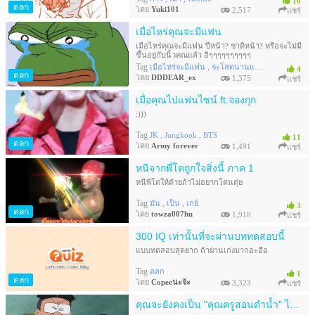
10
คุณเลือกหลายๆคำตอบ บางครั้งคำตอบอาจะเหมือน
ตลก
โดย
Yuki101
2,517
แชร์
กัน เช่น คำถามครั้งที่ 1 ครั้งที่ 2 แต่ผลสรุปต่างกันนะ
เมื่อไหร่คุณจะมีแฟน
เมื่อไหร่คุณจะมีแฟน ปีหน้า? ชาติหน้า? หรือจะไม่มี
ขึ้นอยู่กับนิ้วคณแล้ว ฮิๆๆๆๆๆๆๆๆๆๆ
Tag
,
,
เมื่อไหร่จะมีแฟน
จะโสดนานแค่ไหน
ทาย
4
ตลก
โดย
DDDEAR_ex
1,375
แชร์
เมื่อคุณไปแฟนไซน์ ft.จองกุก
:)))
Tag
,
,
JK
Jungkook
BTS
11
ตลก
โดย
Army forever
1,491
แชร์
หนีจากพี่โตถูกใจสิ่งนี้ ภาค 1
หนีพี่โตให้ด้ายถ้าไม่อยากโดนตุ่ย
Tag
,
,
มัน
เป็น
เกย์
3
ตลก
โดย
towza007hu
1,918
แชร์
300 IQ เท่านั้นที่จะผ่านบททดสอบนี้
แบบทดสอบสุดยาก ถ้าผ่านเก่งมากอะอือ
Tag
ตลก
1
ตลก
โดย
Copeeนะจ้ะ
3,323
แชร์
คุณจะยังคงเป็น "คุณครูสอนดำน้ำ" ได้หรือไม่ RETURN