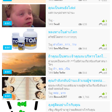
489
แชร์
คุณเป็นคนยังไงlol
แค่กวนๆอย่าดราม่านะ
Tag
-
3
ตลก
โดย
Seail
639
แชร์
หลงทางในต่างโลก
ควิซนี้โคตรกาว กาวๆๆๆ
Tag
,
,
ต่างโลก
กาว
ว่าง
1
ตลก
โดย
InwMaiTrue
944
แชร์
ถ้าคุณเป็นพระเจ้าคุณจะบริหารโลกไปอย่างราบรื่นโดยโลกไม่พังได้หรือไม่
สวมบทเป็นพระเจ้า **ไม่มีส่วนเกี่ยวข้องกับศาสนา
ใดๆ
Tag
,
,
ถ้า
คุณ
เป็น
2
ตลก
โดย
laby'bebe
844
แชร์
คุณกำลังกลับบ้านเเล้วเจอผู้ชายหล่อจะทำไง!(haikyuu)
คุณจะกลับบ้านเเต่ต้องมาเจอผู้ชายในเรื่องนี้เดินมา
คุยด้วยหล่อด้วยนะ
Tag
,
หล่อ
มาก
7
ตลก
โดย
Boww6297
3,766
แชร์
ลุงตู่คิดอย่างไรกับคุณ
เชิญ เชิญเข้ามาดูว่าผมคิดอย่างไรกับคุณ