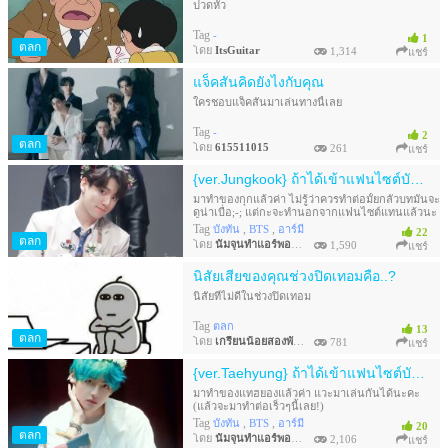
ปวดหัว
Tag
-
1
ตลก
โดย
ItsGuitar
1,314
แชร์
แจ็คสันคิดยังไงกับคุณ
ใครชอบแจ็คสันมาเล่นทางนี้เลย
Tag
-
2
ตลก
โดย
615511015
261
แชร์
{ver.Jungkook} ถ้าได้เข้าแฟนไซต์บังทัน คุณจะทำไงน๊อ
มาทำของกุกแล้วค่า ไม่รู้ว่าควรทำต่อมั้ยกลัวบทมันจะ
ดูน่าเบื่อ;-; แต่กะจะทำนอกจากแฟนไซต์แทนแล้วนะ
คะ แต่มีความคิดเห็นอะไรบอกทิ้งไว้ได้เยย (กะจะไม่
Tag
,
,
บังทัน
BTS
อาร์มี่
22
ทำควิซทางเลือกอีกนะคะ ทำอันนี้แล้วดูเป็นโนเวลมา
ตลก
โดย
นัมจุนทำแอร์พอร์ตหายอีกละ
1,590
แชร์
กกว่า)
นิสัยเสียของคุณช่วงปิดเทอมคือ..?
นิสัยที่ไม่ดีในช่วงปิดเทอม
Tag
ตลก
13
ตลก
โดย
เกรียนน้อยสองพันปี
781
แชร์
{ver.Taehyung} ถ้าได้เข้าแฟนไซต์บังทัน คุณจะทำไงน๊อ
มาทำของแทฮยองแล้วค่า แวะมาเล่นกันได้นะคะ
(แล้วจะมาทำต่อเร็วๆนี้เลย!)
Tag
,
,
บังทัน
BTS
อาร์มี่
20
ตลก
โดย
นัมจุนทำแอร์พอร์ตหายอีกละ
2,106
แชร์