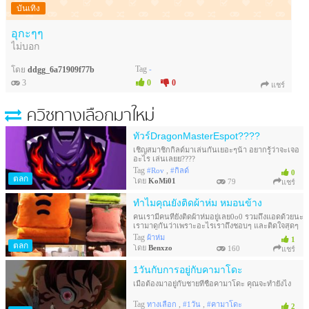
บันเทิง
อุกะๆๆ
ไม่บอก
Tag
-
โดย
ddgg_6a71909f77b
3
0
0
แชร์
ควิซทางเลือกมาใหม่
ทัวร์DragonMasterEspot????
เชิญสมาชิกกิลด์มาเล่นกันเยอะๆน้า อยากรู้ว่าจะเจอ
อะไร เล่นเลยย????
Tag
,
#Rov
#กิลด์
0
ตลก
โดย
KoMi01
79
แชร์
ทำไมคุณยังติดผ้าห่ม​ หมอนข้าง
คนเรามีคนที่ยังติดผ้าห่มอยู่เลย0o0 รวมถึงแอดด้วยนะ​
เรามาดูกันว่าเพราะอะไรเราถึงชอบๆ​ และติดใจสุดๆ
กัน​ เพราะอะไรกันน้า
Tag
ผ้าห่ม
1
ตลก
โดย
Benxzo
160
แชร์
1วันกับการอยู่กับคามาโดะ
เมื่อต้องมาอยู่กับชายที่ชื่อคามาโดะ คุณจะทำยังไง
Tag
,
,
ทางเลือก
#1วัน
#คามาโดะ
2