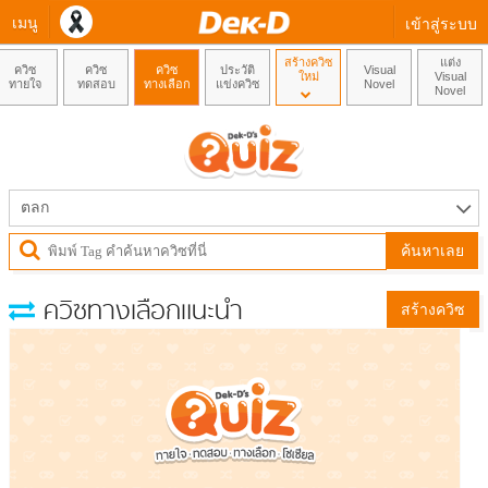
เมนู
เข้าสู่ระบบ
สร้างควิซ
แต่ง
ควิซ
ควิซ
ควิซ
ประวัติ
Visual
ใหม่
Visual
ทายใจ
ทดสอบ
ทางเลือก
แข่งควิซ
Novel
Novel
ตลก
ค้นหาเลย
ควิซทางเลือกแนะนำ
สร้างควิซ