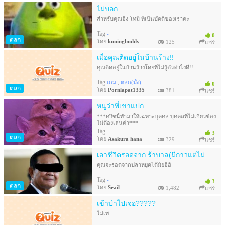
ไม่บอก
สำหรับคุณอิง โทมี่ ที่เป็นบัดดี้ของเราคะ
Tag
-
0
ตลก
โดย
kuningbuddy
125
แชร์
เมื่อคุณติดอยู่ในบ้านร้าง!!
คุณติดอยู่ในบ้านร้างโดยที่ไม่รู้ตัวทำไงดี!!
Tag
,
เกม
ตลก(มั้ง)
0
ตลก
โดย
Pornlapat1335
381
แชร์
หนูว่าพี่เขาแปก
***ควิซนี้ทำมาให้เฉพาะบุคคล บุคคลที่ไม่เกี่ยวข้อง
ไม่ต้องเล่นค่า***
Tag
-
3
ตลก
โดย
Asakura hana
329
แชร์
เอาชีวิตรอดจาก ร้าบาล(มีกาวแต่ไม่มาก)
คุณจะรอดจากปลาหยุดได้มั้ยอิอิ
Tag
-
3
ตลก
โดย
Seail
1,482
แชร์
เข้าป่าไปเจอ?????
ไม่เท่