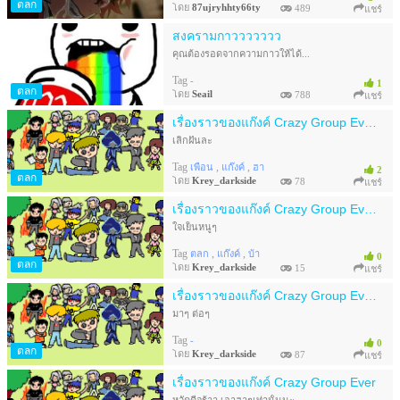
ตลก
โดย
87ujryhhty66ty
489
แชร์
สงครามกาววววววว
คุณต้องรอดจากความกาวให้ได้...
Tag
-
1
ตลก
โดย
Seail
788
แชร์
เรื่องราวของแก๊งค์ Crazy Group Ever 4
เลิกฝันละ
Tag
,
,
เพื่อน
แก๊งค์
ฮา
2
ตลก
โดย
Krey_darkside
78
แชร์
เรื่องราวของแก๊งค์ Crazy Group Ever 3
ใจเย็นหนูๆ
Tag
,
,
ตลก
แก๊งค์
บ้า
0
ตลก
โดย
Krey_darkside
15
แชร์
เรื่องราวของแก๊งค์ Crazy Group Ever 2
มาๆ ต่อๆ
Tag
-
0
ตลก
โดย
Krey_darkside
87
แชร์
เรื่องราวของแก๊งค์ Crazy Group Ever