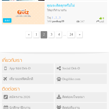
คุณจะติดคุกหรือไม่
ให้คุกกี้ทำนายกัน
Tag
,
,
1
2
3
0
ตลก
โดย
pasikap39
347
แชร์
«
1
2
3
4
...
24
»
เกี่ยวกับเรา
App ของ Dek-D
Social Dek-D
เที่ยวออฟฟิศเด็กดี
Dogilike.com
ติดต่อเรา
สมัครงาน 2026
ติดต่อลงโฆษณา
นักศึกษาฝึกงาน
ติดต่อทีมงาน