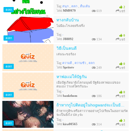
Tag
,
,
สนุก
ตลก
ตื้นเต้น
2
ตลก
โดย
MM9979
619
แชร์
ทางกลับบ้าน
ไม่มีอะไรเลยจริงจริ๊ง
Tag
-
0
ตลก
โดย
J88892
134
แชร์
วิธีเป็นคนดี
เล่นนะขอร้อง
Tag
,
,
ความดี
ความชั่ว
ตลก
0
ตลก
โดย
Spritetv
249
แชร์
หาพ่อเเม่ให้ปัฐกัน
เมื่อปัฐเกิดมายังโลกมนุษย์ ปัฐต้องหาพ่อเเม่ของ
ตนเอง ว่าเเต่ใครกันนะ
Tag
-
0
ตลก
โดย
bankthom
186
แชร์
ถ้าหากกูไปติดอยู่ในhogwardจะเป็นยังไง(แก้แล้ว)
ถ้าหากกูคิระหรือสาววายอย่างกูไปเรียนในฮอกวอร์ด
จะเป็นยังไง ปล.yจ่ะ
Tag
-
3
ตลก
โดย
kira00565
314
แชร์