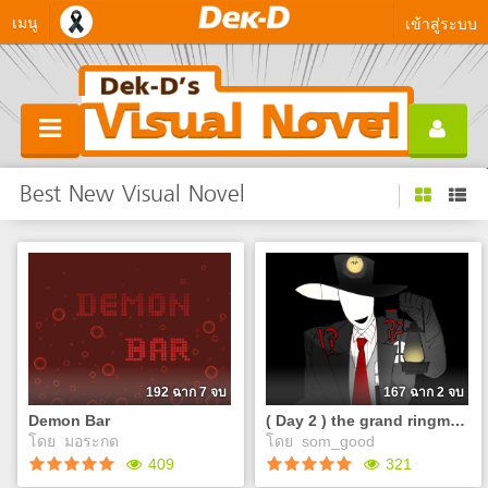
เมนู
เข้าสู่ระบบ
Best New Visual Novel
192 ฉาก 7 จบ
167 ฉาก 2 จบ
Demon Bar
( Day 2 ) the grand ringmaster's playhouse
โดย
มอระกด
โดย
som_good
409
321