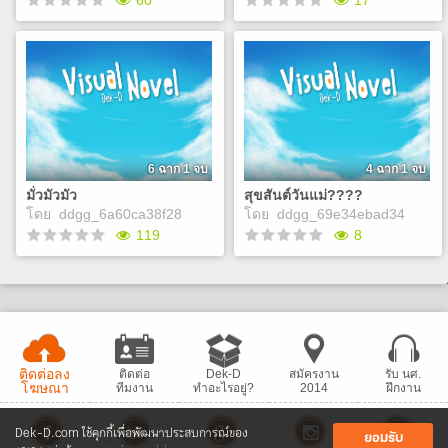
60
17
Smile lie and die (#)เริ่มให้
สุขสันต์วันแม่????
เทส
ไม่บอก
ไม่รู้ ไม่บอก อธิบายไม่ได้
Play
Play
6 ฉาก 1 จบ
4 ฉาก 1 จบ
มั่วมัวมัว
สุขสันต์วันแม่????
โดย
ddgg_6a60ca38f28
โดย
ddgg_69e34ebad34
119
8
มั่วมัวมัว
สุขสันต์วันแม่????
คุณได้อยู่ในโรงเรียนมั่ว
ไม่บอก
มัวมัว เป็นเด็กใหม่??? คุณต้อง
เจอ ผู้บ่าวผู้สาวและจีบพวกเขา
Play
แบบไร้เหตุผล อยากลองทำเกม
ติดต่อลง
ติดต่อ
Dek-D
สมัครงาน
รับ นศ.
อวดเพื่อน
โฆษณา
ทีมงาน
ทำอะไรอยู่?
2014
ฝึกงาน
Play
Dek-D.com ใช้คุกกี้เพื่อพัฒนาประสบการณ์ของ
ยอมรับ