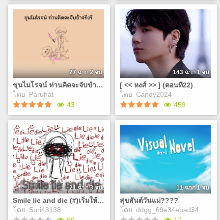
Demon Bar
( Day 2 ) the grand
ringmaster's playhouse
คุณที่กำลังว่างงานอยู่ก็
เจอกับใบรับสมัครคนทำความ
หลังจากที่คุณได้ขอพักพิง
สะอาดร้านบาร์แห่งหนึ่ง คุณ
อาศัยที่คณะละครสัตว์แห่งนี้
จึงตัดสินใจสมัครไปและเมื่อ
คุณก็ได้ไปพบเจอเหตุการณ์
เข้ามาทำงานก็ได้เจอกับเรื่อง
หลายอย่างสารพัดจนแทบจะ
แปลกๆ…
ไม่ใช่โรงละครทั่วไป...
27 ฉาก 2 จบ
143 ฉาก 1 จบ
ขุนไมโรจน์ ท่านคิดจะจับข้าจริงรึ
[ << หงส์ >> ] (ตอนที22)
Play
Play
โดย
Paruhat
โดย
Candy2024
43
459
ขุนไมโรจน์ ท่านคิดจะจับข้า
[ << หงส์ >> ] (ตอนที22)
จริงรึ
JK X YOU ● ลิงค์กลุ่ม
ขนาดท่านหมื่นแห่ง
ด้านล่างค่ะ
พระนครยังจับข้ามิได้ ท่านที่
https://www.facebook.com/sha
เป็นแค่ท่านขุน ริอาจมาจับข้า
อย่างบุ่มบ่ามถึงเพียงนี้ เห็นแล้ว
Play
น่าเวทนาหนา
21 ฉาก 3 จบ
11 ฉาก 1 จบ
Smile lie and die (#)เริ่มให้เทส
สุขสันต์วันแม่????
Play
โดย
Suri43138
โดย
ddgg_69e34ebad34