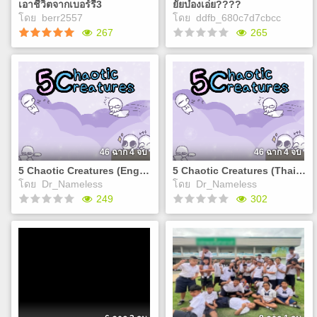
Play
เอาชีวิตจากเบอร์รี่3
ยัยบ๋องเอ่ย????
นะ !
Play
โดย
berr2557
โดย
ddfb_680c7d7cbcc
267
265
เอาชีวิตจากเบอร์รี่3
ยัยบ๋องเอ่ย????
ไม่รู้
มาเฟียหาดใหญ่ได้เข้า
โรงเรียนมาตามที่ท่านปู่เรียก
ร้อง แต่ถ้าไม่ได้มาเพราะเรื่อง
Play
เรียน อย่างเดียวละ แล้วเขามา
เพื่ออะไรละ? แล้วยัยบ่องที่เขา
จะเจอ จะรอดรึป่าว (เรารับบท
46 ฉาก 4 จบ
46 ฉาก 4 จบ
เป็นยัยบ๋อง)
5 Chaotic Creatures (Eng ver.)
5 Chaotic Creatures (Thai ver.)
Play
โดย
Dr_Nameless
โดย
Dr_Nameless
249
302
5 Chaotic Creatures (Eng
5 Chaotic Creatures (Thai
ver.)
ver.)
One day, while Y/N was
วันหนึ่งขณะที่คุณลังเดิน
walking home, they noticed
กลับบ้าน คุณสังเกตเห็นกล่อง
a mysterious cardboard box
กระดาษปริศนา วางอยู่กลาง
placed in the middle of an
ตรอก พอเปิดดูเท่านั้นแหละ…