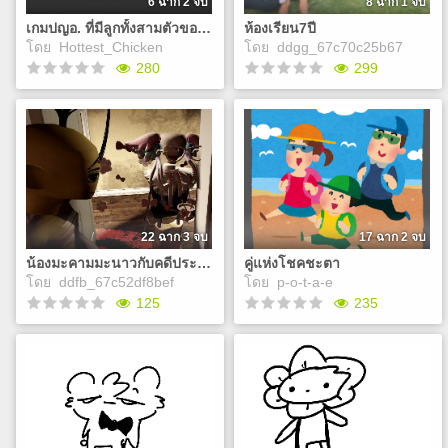
alley. As soon as they
ข้างในมี เจ้าก้อนตัวน้อยห้าตัว
6 ฉาก 2 จบ
8 ฉาก 1 จบ
opened it—inside were five
ที่จริงคือ…
เกมปญอ. ที่มีลูกทั้งสามตัวของผมเป็นพระเอก
ห้องเรียน7ปี
tiny little creatures that were
โดย
Hottest_Chicken
โดย
ddgg_67c70c25b67
actually…
Play
Play
280
299
เกมปญอ. ที่มีลูกทั้งสามตัวของ
ห้องเรียน7ปี
ผมเป็นพระเอก
ไม่มีไรมากแค่สร้างไว้เก็บ
ยังไม่ทำ แค่ดองไว้ก่อน อีก
ความทรงจำ7ปีของเพื่อนๆ
หลายปีอยู่กว่าจะทำ มั้ง?
เดิมๆเก็บไว้เล่นคิดถึง
Play
Play
22 ฉาก 3 จบ
17 ฉาก 2 จบ
น้องมะคามมะนาวกับคดีประหลาดรสเปรี้ยวเลี้ยจนขมปี๋
คู่แห่งโชคชะตา
โดย
ddfb_67c52df8bef
โดย
p-o-t-a-e
125
235
น้องมะคามมะนาวกับคดี
คู่แห่งโชคชะตา
ประหลาดรสเปรี้ยวเลี้ยจนขมปี๋
ไม่บอก
น้องมะคามและมะนาว
เป็นคู่หูนักสืบสมัครเล่นที่ชอบ
Play
ไขคดีปริศนาที่หน้าตื่นเต้น วัน