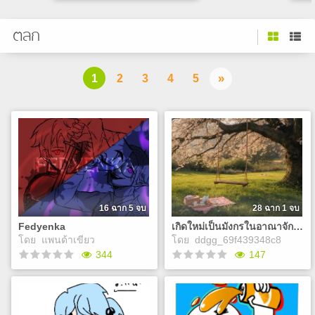
ชีวิตมหาลัยวายป่วง1วัน
Fe
ตลก
เป็นเรื่องราวชีวิตของ
นักศึกษามหาวิทยาลัยแห่งหนึ่ง
สลา
ในภาคเหนือ ที่เต็มไปด้วยสีสัน
มนต
และความวุ่นวายเล็ก ๆ ใน
อัศ
»
1
2
3
4
5
แต่ละวัน ตั้งแต่ก้าวแรกที่เข้า
มาในรั้วมหาวิทยาลัย ไปจนถึง
การใช้ชีวิตท่ามกลางเพื่อนใหม่
ห้องเรียน และสถานที่ที่ค่อย ๆ
Play
กลายเป็นความทรงจำ เรื่อง
ราวสุดแสนบันเทิงภายในรั้ว
มหาวิทยาลัยแห่งนี้ กำลังจะ
เริ่มต้นขึ้น พร้อมการตัดสินใจ
มากมายที่รอให้คุณเลือก และ
16 ฉาก 5 จบ
28 ฉาก 1 จบ
เหตุการณ์ไม่คาดคิดที่อาจเกิด
ขึ้นได้ เตรียมตัวพบกับชีวิต
Fedyenka
เกิดใหม่เป็นมังกรในอาณาจักรลอยฟ้า
นักศึกษาที่ทั้งสนุก อบอุ่น และ
โดย
แพนด้าเขียว
โดย
ddgg_69f439348c8
บางครั้งก็ชวนปวดหัว ไปพร้อม
344
147
ๆ กันได้เลย!
Fedyenka
เกิดใหม่เป็นมังกรในอาณาจักร
ลอยฟ้า
เมื่อโลกปัจจุบันได้ล่ม