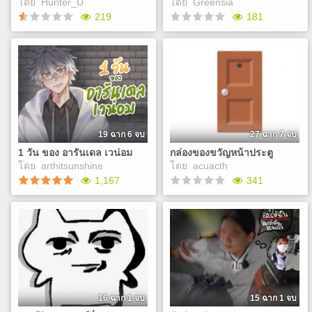
โดย
Hunter_U
โดย
Greensia
เด็ก ม.4 ค่อย ๆ ได้รู้เรื่องราว
219
181
อดีตของรุ่นพี่ ความฝันที่ยังไม่
สมหวัง และเหตุผลที่วิญญาณ
ยังติดอยู่ที่โรงเรียน จนเกิด
วงออร์เคสตราบ้าหลุดโลก !!!
ชีวิตที่ของเรา? ความรักของ
ความผูกพันกันมากขึ้น ท้าย
เรา? กาว?
วงออร์เคสตราสมัครเล่น
ที่สุดเขาช่วยนำของสำคัญไป
สุดป่วนแห่งเมืองเล็กๆ กำลัง
คุณจะรับบทเป็น Yuze
วางไว้ที่ศาลพระภูมิหน้า
เตรียมตัวสำหรับการแสดงครั้ง
คุณต้องรู้เรื่องเกี่ยวกับ
โรงเรียนตามคำขอ เป็นการ
สำคัญประจำปี พวกเขาตั้งใจ
Memory of HW คุณจะได้พบ
ปลดปล่อยให้วิญญาณไปสู่ที่
จะบรรเลงเพลงคลาสสิกชื่อดัง
เจอกับความรักที่คุณต้องการ
สงบ รุ่นพี่หายไปก่อนวันสอบ
แต่ด้วยความ "สามารถ" อัน
หรือกาวเต็มถัง
19 ฉาก 6 จบ
27 ฉาก 7 จบ
ปลายภาค ทิ้งไว้เพียงกำลังใจ
โดดเด่นของสมาชิกแต่ละคน
และบทเรียนชีวิต ทำให้เด็ก
1 วัน ของ อารันเดล เวน่อม
กล่องของขวัญหน้าประตู
โดยเฉพาะอย่างยิ่ง นายทฤษฎี
Play
Play
ม.4 กล้าและมั่นใจขึ้น
โดย
arthitsunshine
โดย
acuacth
ป้าเมโลดี้ พี่ฮาร์โมนี่ และน้อง
สามารถสอบผ่านและมองชีวิต
1,167
341
ริทึ่ม การฝึกซ้อมแต่ละครั้งจึง
ในโรงเรียนใหม่อย่างเข้มแข็ง
กลายเป็นสงครามประสาท
ขนาดย่อมๆ ที่เต็มไปด้วยความ
1 วัน ของ อารันเดล เวน่อม
กล่องของขวัญหน้าประตู
เข้าใจผิด มุกตลกหน้าตาย
คุณคือ นักเรียนใหม่ของ
อยู่มาวันหนึ่งก็มีเสียงเคาะ
และสถานการณ์สุดอลเวง
โรงเรียนอีสตัน จึงไม่แปลกที่
ประตูและนั้นคือตัวเลือกของ
อาจารย์ใหญ่จะจัดหานักเรียน
คุณว่าจะเปิดดีไหมขอให้โชคดี
เก่ามาเป็นไกด์นำทางให้แก่คุณ
:3 ปล อาจจะเขียนไม่ถูกเป็น
ถ้าไม่ติดว่าชายที่อยู่ตรงหน้า
บางคำนะคะ<3
คือ [ นักเรียนที่ถูกร้องเรียน
16 ฉาก 1 จบ
15 ฉาก 1 จบ
ด้านพฤติกรรมมากที่สุด ] น่ะ