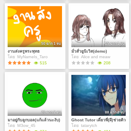
return home to her husband.
So what, exactly, does a
กระต่ายกับเต่า
ชีวิตมหาลัยวายป่วง1วัน
single day in Mirin’s life look
ก็แค่นิทานเรื่องหนึ่ง
เป็นเรื่องราวชีวิตของ
like?
นักศึกษามหาวิทยาลัยแห่งหนึ่ง
ในภาคเหนือ ที่เต็มไปด้วยสีสัน
Play
และความวุ่นวายเล็ก ๆ ใน
แต่ละวัน ตั้งแต่ก้าวแรกที่เข้า
มาในรั้วมหาวิทยาลัย ไปจนถึง
50 ฉาก 1 จบ
15 ฉาก 1 จบ
การใช้ชีวิตท่ามกลางเพื่อนใหม่
งานส่งครูพระพุทธ
มั่วสั่วยูนิเวิส(demo)
ห้องเรียน และสถานที่ที่ค่อย ๆ
Play
โดย
MyNameIs_Taro
โดย
Alice and meaw
กลายเป็นความทรงจำ เรื่อง
515
208
ราวสุดแสนบันเทิงภายในรั้ว
มหาวิทยาลัยแห่งนี้ กำลังจะ
เริ่มต้นขึ้น พร้อมการตัดสินใจ
งานส่งครูพระพุทธ
มั่วสั่วยูนิเวิส(demo)
มากมายที่รอให้คุณเลือก และ
ไม่มีอะไรหรอก แค่ส่งครู
นี่เป็นการเจอกันของท่าน
เหตุการณ์ไม่คาดคิดที่อาจเกิด
ผู้เจริญที่ได้ร่วมมือกันสร้าง
ขึ้นได้ เตรียมตัวพบกับชีวิต
นิยายเรื่องนี้ขึ้นมา
Play
นักศึกษาที่ทั้งสนุก อบอุ่น และ
บางครั้งก็ชวนปวดหัว ไปพร้อม
Play
ๆ กันได้เลย!
20 ฉาก 2 จบ
88 ฉาก 2 จบ
มาอยู่กับลูกบอล(แก้แล้วนะงับ)
Ghost Tutor เดี๋ยวพี่(ผี)ช่วยติว
โดย
M3ow_45
โดย
tatarytch