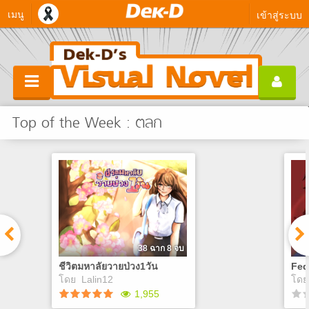
เมนู
เข้าสู่ระบบ
Top of the Week : ตลก
38 ฉาก 8 จบ
ชีวิตมหาลัยวายป่วง1วัน
Fed
โดย
Lalin12
โด
1,955