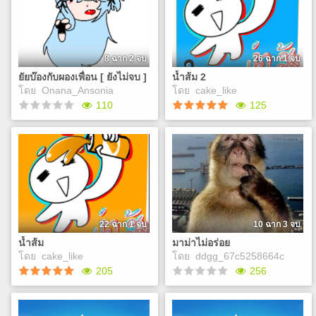
สลายก่อให้ยุคใหม่และเวท
ผู้เล่นจะได้รับบทเป็นมังกร
มนต์ก็เกิดขึ้น! และหัวหน้า
ตัวหนึ่งในอาณาจักรแห่ง
อัศวินได้ออกตามหาพ่อของเขา
ท้องฟ้าโดยมีกษัตริย์ที่เป็น
ปีศาจ หน้าที่ก็คือพูดคุยกับ
กษัตริย์ไปเรื่อยๆนั่นแหละแล้ว
8 ฉาก 2 จบ
26 ฉาก 1 จบ
Play
เดินเล่น
ยัยบ๊องกับผองเพื่อน [ ยังไม่จบ ]
น้ำส้ม 2
โดย
Onana_Ansonia
โดย
cake_like
Play
110
125
ยัยบ๊องกับผองเพื่อน [ ยังไม่จบ ]
น้ำส้ม 2
แอนโซเนีย เมดรับใช้ (
เรื่องราวของน้ำส้มเด็ก
เมดลอบฆ่า ) คือเพื่อนของคุณ
หนุ่มที่ดันไปตกหลุกรักเด็กใหม่
แต่เธอดูอ๊องจนไม่มีใครคิดว่า
ที่พึ่งย้านมา
เธอทำอาชีพนี้จริง ๆ
Play
22 ฉาก 1 จบ
10 ฉาก 3 จบ
Play
น้ำส้ม
มาม่าไม่อร่อย
โดย
cake_like
โดย
ddgg_67c5258664c
205
256
น้ำส้ม
มาม่าไม่อร่อย