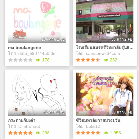
ผมไม่ได้เบียว!
มาแยกขยะกันเถอะคนดีย์เบบี้
ถ้าผมไม่เบียว เอ้ย! ถ้าผม
พี่จะมาสอนต้องแยกขยะ
ไม่มีจินตนาการเริศลือเกินไป
แบบดับเบิ้ล มั้ฟมั้ฟ คนดีย์ . . .
เรื่องราววุ่นวายก็คงไม่เกิด
เรื่องราวของเด็กสาวที่ตกหลุม
ขึนนน!!!!
รักกับเซ็มไป รุ่นพี่สุดหล่อ มา
เอาใจช่วยให้เซ็มไปรับรักเท
อกันเถอะ! *เนื้อเรื่องยังไม่เสร็จ
136 ฉาก 1 จบ
56 ฉาก 2 จบ
Play
สมบูรณ์* (งานนี้เป็นส่วนหนึ่ง
ma boulangerie
โรงเรียนสมรศรีวิทยาลัยรุ่น67 (งานโรงเรียนค่ะพี่ ไม่ต้องเล่น)
ของงานวิชาชุมนุม คนสวยคน
Play
โดย
ddfb_698744a0f3c
โดย
samsenwit34com
หล่อมาเล่นกันเยอะๆน้า)
178
232
ma boulangerie
โรงเรียนสมรศรีวิทยาลัยรุ่น67
(งานโรงเรียนค่ะพี่ ไม่ต้องเล่น)
Each day, Mirin, the
owner of a small bakery,
อย่าสอบตก
faces countless customers
the kind ones, the curious
Play
ones, and the undeniably
strange. She welcomes
42 ฉาก 1 จบ
38 ฉาก 8 จบ
them all, enduring every
กระต่ายกับเต่า
ชีวิตมหาลัยวายป่วง1วัน
smile and every odd
Play
โดย
Dimtronaut
โดย
Lalin12
request, knowing that at the
298
1,956
end of the day, she will