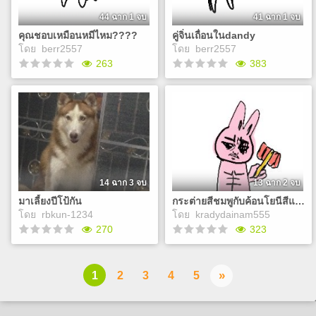
หนึ่งพวกเขาได้รับคำขอจาก
หญิงสาวปริศนาลึกลับที่
44 ฉาก 1 จบ
41 ฉาก 1 จบ
ต้องการให้ช่วยสืบหาความจริง
คุณชอบเหมือนหมีไหม????
คู่จิ่นเถื่อนในdandy
เกี่ยวกับการหายตัวไปของ คน
โดย
berr2557
โดย
berr2557
รักของเธอซึ่งเกิดขึ้นในหมู่
Play
263
383
บ้านแปลกๆที่มีข่าวลือเรื่องการ
มีบุคคลเข้าไปไม่สามารถกลับ
มาได้ ขณะที่พวกเขาเข้าไป
คุณชอบเหมือนหมีไหม????
คู่จิ่นเถื่อนในdandy
สำรวจหมู่บ้านแปลกๆนั้น กลับ
คุณต้องเลือกภาพมาอัน
ไม่รู้
พบว่าที่นี่เคยเป็นสถานที่เกิด
หนึงมา
เหตุสิบปีก่อน และอีกหลายๆคดี
Play
ที่ไม่สามารถหาความจริงได้
Play
และดูเหมือนว่าความจริงที่พวก
เขากำลังค้นหา... อาจเชื่อม
14 ฉาก 3 จบ
13 ฉาก 2 จบ
โยงกับเรื่องราวที่ยังไม่ถูกเปิด
มาเลี้ยงปีโป้กัน
กระต่ายสีชมพูกับค้อนโยนีสีแดง
เผย
โดย
rbkun-1234
โดย
kradydainam555
270
323
มาเลี้ยงปีโป้กัน
กระต่ายสีชมพูกับค้อนโยนีสี
»
1
2
3
4
5
แดง
คุณได้รับบทเป็นคนเลี้ยงปี
โป้เลี้ยงให้ดีๆละ
มีกระต่ายตัวนึงได้เจอกับ
ค้อนโยนีและหันมาทางคุณ