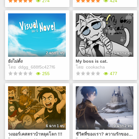
274
424
มาอยู่กับลูกบอล(แก้แล้วนะงับ)
Ghost Tutor เดี๋ยวพี่(ผี)ช่วย
ติว
คุณแค่เดินอยู่ดีๆก็โดนทัค
ซังพามาหาอ้ายบอล
เด็ก ม.4 คนหนึ่งสอบติด
โรงเรียนประจำชื่อดัง ต้องย้าย
เข้าหอพักและปรับตัวกับตาราง
Play
เรียนที่เข้มข้นและเพื่อน ๆ ที่
เก่งกว่า ทำให้รู้สึกโดดเดี่ยว
2 ฉาก 1 จบ
15 ฉาก 2 จบ
และกดดัน วันหนึ่งได้ยินเพื่อน
ยังไม่ตั้ง
My boss is cat.
เล่าตำนาน “ข้าวมันไก่
โดย
ddgg_688f5c427f6
โดย
cookacha
ศักดิ์สิทธิ์” ที่จะให้คำตอบ
Play
255
477
ข้อสอบเป็นเรื่องขำ ๆ แต่เจ้า
ตัวกลับลองทำตามตำนาน
กลางดึก ผลคือเขาได้พบ
ยังไม่ตั้ง
My boss is cat.
วิญญาณชายหนุ่มหน้าซีดซึ่ง
ยังไม่คิด
แมว
เคยเป็นนักเรียนรุ่นพี่ของ
โรงเรียนนี้เมื่อสิบปีก่อนและ
Play
Play
เสียชีวิตจากอุบัติเหตุ ผีรุ่นพี่
อาสาจะช่วยติวหนังสือแลกกับ
การให้เด็ก ม.4 ช่วยตามหา
6 ฉาก 1 จบ
9 ฉาก 2 จบ
ของสำคัญที่ฝากไว้กับย่า
วงออร์เคสตราบ้าหลุดโลก !!!
ชีวิตที่ของเรา? ความรักของเรา? กาว?
ระหว่างที่ติวกันในห้องสมุด