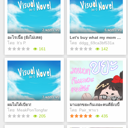
เรื่องราวของน้ำส้ม เด็ก
เอ๋ คุณเป็นคนหัวล้านก้าก
หนุ่มมัธยมต้นธรรมดาๆคน
หนึ่ง จนมีอยู่มาวันหนึ่งที่เขา
Play
ก็ได้สัมผัสกับคำว่าความรักเป็น
ครั้งเเรก
2 ฉาก 1 จบ
6 ฉาก 3 จบ
Play
อะไรเนี๊ย (ยังไม่เสด)
Let's buy what my mom want
โดย
It’s P.
โดย
ddgg_69ca3bf531a
161
142
อะไรเนี๊ย (ยังไม่เสด)
Let's buy what my mom
want
ขี้เกียจเขียนเรื่องย่อง่ะเตง
จุ๊บุจุ๊บุ เอาเป็นว่าไปเล่นกันเลย
เมื่อเด็กน้อยต้องไปซื้อของ
เกมปั่นๆ (จักรยาน)
ในจำนวนเงินที่จำกัดให้แม่
เขาจะทำอย่างไรกันนะ
Play
7 ฉาก 1 จบ
51 ฉาก 3 จบ
Play
ผมไม่ได้เบียว!
มาแยกขยะกันเถอะคนดีย์เบบี้
โดย
MeakPonTongfar
โดย
Pair_พาแว
205
435