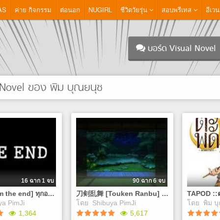
AS
ค่าย กิจกรรม
ต่อนอก
NUGIRL
ชีวิตวัยรุ่น
สอบพรีเทส
อีเวน
บอร์ด Visual Novel
 Novel ของ พิม บุณยนุช
16 ฉาก 1 จบ
90 ฉาก 6 จบ
[starts from the end] ทุกอย่างมันเริ่มต้นขึ้นจากจุดจบเสมอ(Proloue)
刀剣乱舞 [Touken Ranbu] urashima Kotetsu
ya PimJi
โดย
Shibuya PimJi
โดย
พิม บ
1,364
5,617