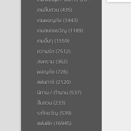
เกมจีบหนุ่ม / จีบสาว (20504)
เกมสืบสวน (435)
[starts fr
อย่างมันเริ
เกมผจญภัย (1443)
เสมอ(Prol
เมื่อเด
เกมสยองขวัญ (1189)
สิ่งที่เรียก
ของเธอเปลี
เกมอื่นๆ (1559)
เธอพลาด ท
ความรัก (7512)
แต่สุดท้ายม
แต่จุดเริ่ม
สงคราม (362)
จะเป็นเช่น
[starts fro
ผจญภัย (726)
มันเริ่มต้น
(ChapterO
แฟนตาซี (2120)
https:/
un-2015-
นิทาน / ตำนาน (537)
10134206
สืบสวน (233)
ระทึกขวัญ (539)
แฟนฟิค (16945)