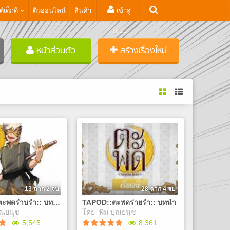
ต์เด็กดี
ติวออนไลน์
สินค้า
เข้าสู่
ระบบ
หน้าส่วนตัว
สร้างเรื่องใหม่
13 ฉาก 2 จบ
28 ฉาก 4 จบ
TAPOD ::ตะพดร่าบรำ:: บทที่1 การเดินทางอันแสนวุ่นวาย
TAPOD::ตะพดร่ายรำ:: บทนำ
ุณยนุช
โดย
พิม บุณยนุช
5,545
8,361