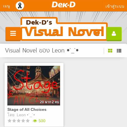
เมนู
เข้าสู่ระบบ
Visual Novel ของ Leon •`_`•
20 ฉาก 2 จบ
Stage of All Choices
โดย
Leon •`_`•
500