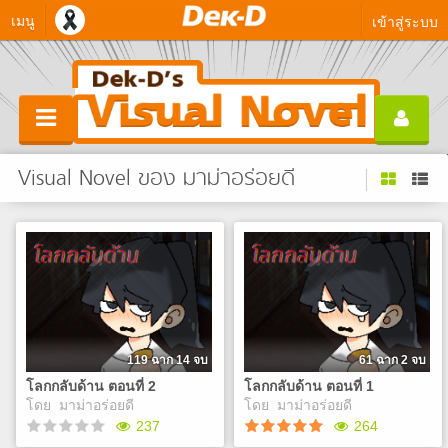
เมนู
เข้าสู่ระบบ
Visual Novel ของ มาม่าอร่อยดี
119 ฉาก 14 จบ
61 ฉาก 2 จบ
โลกกลับด้าน ตอนที่ 2
โลกกลับด้าน ตอนที่ 1
โดย
มาม่าอร่อยดี
โดย
มาม่าอร่อยดี
237
264