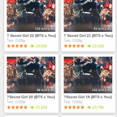
Sejeong - Star Blossom
(inst.) VIXX - Chained Up
You}
You}
Only You GOT7 - SHE'S A
Heize - You, Clouds, Rain
VIXX - The Closer (inst.)
เคยสงสัยกันไหมว่าทำไม
เคยสงสัยกันไหมว่าทำไม
MONSTER GOT7 - See The
BTOB - Remember That
VIXX LR - Beautiful Liar
พวกเขาถึงได้มีหน้าตาที่ดูดีเกิน
พวกเขาถึงได้มีหน้าตาที่ดูดีเกิน
Light GOT7 - Magnetic BTS
YOO SEONHO - Maybe
Highlight - Plz Don’t Be Sad
มนุษย์แบบนี้? แล้วถ้าพวกเขา
มนุษย์แบบนี้? แล้วถ้าพวกเขา
- Go Go A PINK - Bubibu
spring Momoland - Hug Me
BEAST – Butterfly BEAST -
ถูกสาปล่ะ 'คุณ'จะช่วยพวกเขา
ถูกสาปล่ะ 'คุณ'จะช่วยพวกเขา
Apink - To. Us BTS - Just
Joy - OMG! Hold Me Tight -
Gotta Go To Work Jessica &
ถอนคำสาปดั่งโฉมงามกับเจ้า
ถอนคำสาปดั่งโฉมงามกับเจ้า
152 ฉาก 1 จบ
93 ฉาก 1 จบ
One Day (Instrumental) NCT
BTS Changmo - Beautiful
Krystal - Butterfly Doyoung x
ชายอสูรได้หรือไม่ เอ..แต่แค่
ชายอสูรได้หรือไม่ เอ..แต่แค่
127 - Fire Truck
? Secret Girl 22 {BTS x You}
? Secret Girl 21 {BTS x You}
??, GRAY ? GOOD Primary -
Sejeong - Star blossom
จุมพิตแล้วถอนคำสาปได้ มันก็
จุมพิตแล้วถอนคำสาปได้ มันก็
(Instrumental) NCT U - The
โดย
O2Blp
โดย
O2Blp
~42 PRODUCE 101 ?
TWICE – TT Highlight –
ง่ายไปไหม J
ง่ายไปไหม J Steel – 비워줘
Play
Play
7th Sense (Instrumental)
13,692
12,626
NEVER (Piano Cover) BTS -
Calling you B.A.P – Coffee
https://www.tunwalai.com/chapter/1630287/%e0%b8%89%e0%
(Leave it empty) bubble
Red Velvet - Bad Boy
Lost (Piano Cover) BTS -
shop B.A.P – Stop it TVXQ –
cut-ep24-visual-novel-
sound - 꽃길만 걷자
(Instrumental) Red Velvet -
Save ME (Piano Cover)
Mirotic Jung Eun Ji & Seo In
%e0%b8%99%e0%b8%b4%e0%b8%a2%e0%b8%b2%e0%b8%a2
https://www.youtube.com/watch
? Secret Girl 22 {BTS x
? Secret Girl 21 {BTS x
Peek-A-Boo(Instrumental)
Guk - All For You Eunji &
%e0%b8%84%e0%b8%b3%e0%b8%aa%e0%b8%b2%e0%b8%9b
v=3KgqyTu5xrI 로이킴, 김이
You}
You}
Apink - Eyes
Yoseob - Love Day Suzy &
34 Standing Egg - Once
지 - Heaven (Piano Cover)
เคยสงสัยกันไหมว่าทำไม
เคยสงสัยกันไหมว่าทำไม
DPR - Holiday Wanna one –
Again BTS - Blanket Kick
https://www.youtube.com/watch
พวกเขาถึงได้มีหน้าตาที่ดูดีเกิน
พวกเขาถึงได้มีหน้าตาที่ดูดีเกิน
Beautiful (movie)
Standing EGG - Little Star
v=CeJHkL1Nku8 From.u -
มนุษย์แบบนี้? แล้วถ้าพวกเขา
มนุษย์แบบนี้? แล้วถ้าพวกเขา
Mad Clown & Yozoh -
So curious From.u - 몇 시에
ถูกสาปล่ะ 'คุณ'จะช่วยพวกเขา
ถูกสาปล่ะ 'คุณ'จะช่วยพวกเขา
Chocolate Cherry Night
들어갔어, 어제?
ถอนคำสาปดั่งโฉมงามกับเจ้า
ถอนคำสาปดั่งโฉมงามกับเจ้า
96 ฉาก 1 จบ
102 ฉาก 1 จบ
Infinite F ? Heartbeat
https://www.youtube.com/watch
ชายอสูรได้หรือไม่
ชายอสูรได้หรือไม่ เอ..แต่แค่
?Secret Girl 20 {BTS x You}
?Secret Girl 19 {BTS x You}
4MINUTE ? Hate 4MINUTE -
v=iJ4JVRl2cLY U-Hee -
https://www.tunwalai.com/chapter/1591054/%e0%b8%89%e0%
จุมพิตแล้วถอนคำสาปได้ มันก็
โดย
O2Blp
โดย
O2Blp
Whatcha Doin' Today Urban
Don’t Be Handsome
cut-ep22-visual-novel-
ง่ายไปไหม J เพลงจ้า Sam
Play
Play
12,159
13,786
Zakapa - Ya Ya Ya Punch &
https://www.youtube.com/watch
%e0%b8%99%e0%b8%b4%e0%b8%a2%e0%b8%b2%e0%b8%a2
Kim - Who Are You (Piano
GLABINGO - Beautiful
v=IskzFvwBcs0 Infinite –
%e0%b8%84%e0%b8%b3%e0%b8%aa%e0%b8%b2%e0%b8%9b
Cover)