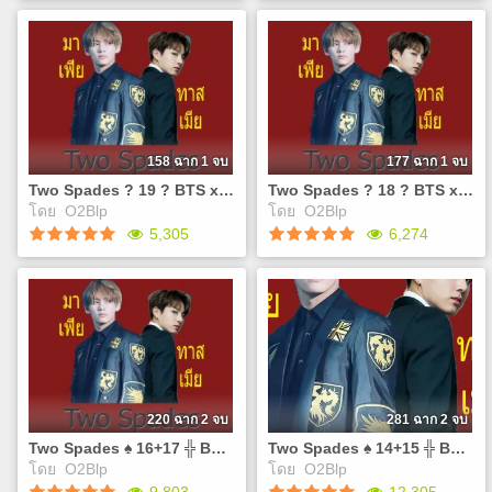
Two Spades ? 21 + แจ้ง
Two Spades ♠ 20 ╬ BTS x
ย้ายAccount ? BTS x You ?
You ╬ #มาเฟียทาสเมีย
#มาเฟียทาสเมีย
เปิด Pre - order เล่ม
Link ตอนที่ 22 เป็นต้นไป
นิยาย 3 เรื่องอีกครั้ง [รอบ
https://www.dek-
Covid19] 10 พ.ค. - 2 ส.ค. 63
d.com/visualnovel/user/SinBlue/
>>
(คัดลอกลิ้งไปค้นหาได้เลย)
https://drive.google.com/open?
158 ฉาก 1 จบ
177 ฉาก 1 จบ
เนื่องจากพื้นที่อัพรูปฉากเต็ม
id=1O25M57X_-
Two Spades ? 19 ? BTS x You ? #มาเฟียทาสเมีย
Two Spades ? 18 ? BTS x You ? #มาเฟียทาสเมีย
ตอนต่อไปจะทำไหม?ไม่แน่งับ
znssWxvK1nTwrOm2-
โดย
O2Blp
โดย
O2Blp
ถ้าได้ยอดวิว+คอมเม้น
teh2Zq-DI1kRWHgys ลิ้ง E-
Play
Play
5,305
6,274
เพิ่ม(นิยายเรื่องไหนของแอค
Book
เค้าไรท์ก็ได้) = ได้ค่าEXPเพิ่ม
http://www.mebmarket.com/ind
= ได้พื้นที่จัดเก็บรูปสำหรับทำ
action=BookDetails&data=YTo
Two Spades ? 19 ? BTS x
Two Spades ? 18 ? BTS x
ฉากเพิ่ม>>เราก็ทำต่อแน่ๆงับ
❤`•.¸¸.•❤`•.¸¸.• ช่องทางติดต่อ
You ? #มาเฟียทาสเมีย
You ? #มาเฟียทาสเมีย
แต่ถ้าพื่นที่จัดเก็บยังเต็มอยู่แบบ
และทวงฟิคกับไรท์ Twitter :
เจอ'มาเฟีย'ก็เหมือนความ
เจอ'มาเฟีย'ก็เหมือนความ
นี้ก็ไม่สามารถอัพโหลดรูปฉาก
@sinBluePrincess Facebook
ตายอยู่ตรงหน้า แต่บางคนอาจ
ตายอยู่ตรงหน้า แต่บางคนอาจ
ได้ ก็ทำ VN ต่อไม่ได้งับ
:
เคยได้ยินคำพูดที่ว่า"เหนือจอม
เคยได้ยินคำพูดที่ว่า"เหนือจอม
(ปล.ตอนนี้รูปเก่าๆจะเยอะ
https://www.facebook.com/gro
ยุทธยังมีมนุษย์เมีย" แต่ผมเป็น
ยุทธยังมีมนุษย์เมีย" แต่ผมเป็น
หน่อย) ? ถ้าทุกคนอยากอ่านต่อ
❤`•.¸¸.•❤`•.¸¸.•
มาเฟีย "เหนือมาเฟียยังมีมนุษย์
มาเฟีย "เหนือมาเฟียยังมีมนุษย์
220 ฉาก 2 จบ
281 ฉาก 2 จบ
ปั่นยอดวิว + เม้น ให้เราด้วย
เมียเช่นกัน" T-T ชีวิตมันเศร้า
เมียเช่นกัน" T-T ชีวิตมันเศร้า
Two Spades ♠ 16+17 ╬ BTS x You ╬ #มาเฟียทาสเมีย
Two Spades ♠ 14+15 ╬ BTS x You ╬ #มาเฟียทาสเมีย
นะคะ
ลิ้ง E-Book
ลิ้ง E-Book
โดย
O2Blp
โดย
O2Blp
http://www.mebmarket.com/index.php?
http://www.mebmarket.com/ind
Play
Play