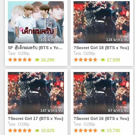
Beautiful Sunye ? Maybe
Come back again Huh Gak
32 JUNGKOOK - Only Then
https://www.youtube.com/watch
?Secret Girl 20 {BTS x
?Secret Girl 19 {BTS x
Eric Nam ? Interview
& Zia - I Need You INFINITE
NCT 127 ? TOUCH Wu Yi
v=ne57iwBIn1Y 10cm - My
You}
You}
SEVENTEEN - Mansae
- Bad INFINITE - Destiny
Fan - Time Boils the Rain
Eyes Piano Cover
เคยสงสัยกันไหมว่าทำไม
เคยสงสัยกันไหมว่าทำไม
SISTAR - Naughty Hands
VICTON – UNBELIEVABLE
NCT U - Don't Stop NCT U ?
https://www.youtube.com/watch
พวกเขาถึงได้มีหน้าตาที่ดูดีเกิน
พวกเขาถึงได้มีหน้าตาที่ดูดีเกิน
INFINITE - Love Letter
VICTON - I'm fine BTS -
BOSS Lasse Lindh - Hush
v=WUWc4HlGz0M 10cm -
มนุษย์แบบนี้? แล้วถ้าพวกเขา
มนุษย์แบบนี้? แล้วถ้าพวกเขา
SUHYUN (AKMU) - BEST
Spine Breaker BTS - Where
APRIL ? The Blue Bird BTS -
My Eyes (Piano Cover)
ถูกสาปล่ะ 'คุณ'จะช่วยพวกเขา
ถูกสาปล่ะ 'คุณ'จะช่วยพวกเขา
FRIEND AKMU - RE-BYE HI
Did You Come From Suga -
Dead Leaves BTS - Outro:
https://www.youtube.com/watch
ถอนคำสาปดั่งโฉมงามกับเจ้า
ถอนคำสาปดั่งโฉมงามกับเจ้า
101 ฉาก 1 จบ
118 ฉาก 1 จบ
SUHYUN - I'M DIFFERENT
First Love MOMOLAND -
Propose BTS - You Never
v=WUWc4HlGz0M RM&V
ชายอสูรได้หรือไม่ เอ..แต่แค่
ชายอสูรได้หรือไม่ เอ..แต่แค่
Jessi - My Romeo Jessica &
BBoom BBoom (Piano
SF ✌เด็กผมครับ {BTS x You} (Valentine Project)
?Secret Girl 18 {BTS x You}
Walk Alone BTS - Blood
BTS - 4 O'CLOCK
จุมพิตแล้วถอนคำสาปได้ มันก็
จุมพิตแล้วถอนคำสาปได้ มันก็
Krystal - Butterfly Exo ? xoxo
Cover) Exo – Peter Pan Exo
โดย
O2Blp
โดย
O2Blp
Sweat & Tears BTS - Not
Sugarbowl ? Trustfall (feat.
ง่ายไปไหม J
ง่ายไปไหม J
Play
Play
BTS - Tomorrow Romantico
– The eve Exo - 3.6.5.
16,290
17,938
Today EXO-CBX - Ka-
Lovey)
- ? ?? ???
YELLA (옐라) - Where We
CHING! Exo ? overdose
https://www.youtube.com/watch
https://www.youtube.com/watch?
Go EXO-K - Lucky
YongHwa - See My Eyes
v=GxnhMw28KPM 92914 -
SF ✌เด็กผมครับ {BTS x You}
?Secret Girl 18 {BTS x
v=3hKi3Yb4tNs
Apink - So Long MJ (?????)
Okinawa MJ (?????) - ?? ??
(Valentine Project)
You}
- ? ??, ?? ????
(feat. Mellow)
ถ้า'คุณ'เลือกเองได้
เคยสงสัยกันไหมว่าทำไม
https://www.youtube.com/watch?
https://www.youtube.com/watch
'คุณ'จะเลือกใครในพวกเขา 2
พวกเขาถึงได้มีหน้าตาที่ดูดีเกิน
v=qi1uf0iUCuY MJ (?????) -
v=sdW2I2IaDrg JeA - You're
คนพี่น้อง การแสดงออกของ
มนุษย์แบบนี้? แล้วถ้าพวกเขา
??, ? ????
Different (With Ra.D) V&Jin
ความรักที่แตกต่างกันของพวก
ถูกสาปล่ะ 'คุณ'จะช่วยพวกเขา
https://www.youtube.com/watch?
of BTS(?????) - Even If I
เขา การแสดงออกของความ
ถอนคำสาปดั่งโฉมงามกับเจ้า
147 ฉาก 1 จบ
67 ฉาก 1 จบ
v=gTQfx3ZBruw MJ (?????)
Die, It's You Jung Joon Yung
รักระหว่างพี่กับน้อง สุดท้าย
ชายอสูรได้หรือไม่ เอ..แต่แค่
- ??? ??
- Where Are U (W OST) Who
?Secret Girl 17 {BTS x You}
?Secret Girl 16 {BTS x You}
แล้วใครจะได้หัวใจ'คุณ'เป็น
จุมพิตแล้วถอนคำสาปได้ มันก็
https://www.youtube.com/watch?
R U - Missed Call Gummy -
โดย
O2Blp
โดย
O2Blp
ครอง (อยากให้เล่นของตอนจบ
ง่ายไปไหม J
Play
Play
v=zYWx9OUSBiA MJ
You Are My Everything
15,625
13,735
ทั้งสองคนเลย จริงๆเรื่องนี้เป็น
https://www.tunwalai.com/c
(?????) & ????? - ?? ???
(Descendants of The Sun