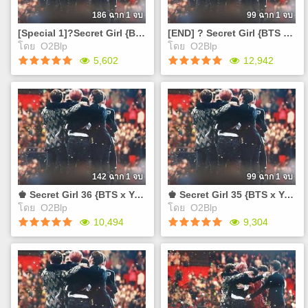
เคยได้ยินคำพูดที่ว่า"เหนือจอม
action=BookDetails&data=YTo
ยุทธยังมีมนุษย์เมีย" แต่ผมเป็น
เรื่องแจกของหน้าคอนเสิร์ต
186 ฉาก 1 จบ
99 ฉาก 1 จบ
มาเฟีย "เหนือมาเฟียยังมีมนุษย์
BTS WORLD TOUR LOVE
[Special 1]?Secret Girl {BTS x You} + แจกของวันคอน
[END] ? Secret Girl {BTS x You}
เมียเช่นกัน" T-T ชีวิตมันเศร้า
YOURSELF IN BANGKOK
โดย
O2Blp
โดย
O2Blp
?`?.??.??`?.??.? ช่องทาง
ติดตามได้ที่ช่องทางด้านล่าง
Play
Play
5,602
12,942
ติดต่อและทวงฟิคกับไรท์
จ้า จะแจ้งข่าวสารทางกลุ่ม
Twitter : @sinBluePrincess
เฟสบุ๊ค
Mail :
https://www.facebook.com/gro
[Special 1]?Secret Girl
[END] ? Secret Girl {BTS x
sinblueprincess@gmail.com
หรือ ทวิตเตอร์ใน #ความลับบัง
{BTS x You} + แจกของวัน
You}
Facebook :
ทัน ช่องทางที่ติดต่อไรท์ DM
คอน
เปิด Pre-Order เล่มนิยาย
https://www.facebook.com/groups/402309293623614/
twitter : @sinBluePrincess
ลิ้งสั่งซื้อ E - Book ค่า
Secret Girl สนใจสั่งซื้อคลิ๊กลิ้ง
?`?.??.??`?.??.?
Email :
https://www.mebmarket.com/index.php?
https://goo.gl/forms/ZSYV6t
sinblueprincess@gmail.com
action=BookDetails&data=YToyOntzOjc6InVzZXJfaWQiO3M6NzoiM
จะแจ้งข่าวสารทางกลุ่มเฟสบุ๊ค
X8XA1Vcd8a3eYjImv0Wo99jSheo
https://www.facebook.com/gro
142 ฉาก 1 จบ
99 ฉาก 1 จบ
เรื่องแจกของหน้าคอนเสิร์ต
หรือ ทวิตเตอร์ใน #ความลับบัง
♚ Secret Girl 36 {BTS x You}
♚ Secret Girl 35 {BTS x You}
BTS WORLD TOUR LOVE
ทัน ส่วน E-Bookคงต้องรอปิด
โดย
O2Blp
โดย
O2Blp
YOURSELF IN BANGKOK
พรีก่อนเนอะ ช่องทางที่ติดต่อ
Play
Play
10,494
9,304
ติดตามได้ทางช่องทางด้าน
ไรท์ DM twitter :
ล่างจ้า จะแจ้งข่าวสารทาง
@sinBluePrincess Email :
กลุ่มเฟสบุ๊ค
sinblueprincess@gmail.com
♚ Secret Girl 36 {BTS x
♚ Secret Girl 35 {BTS x
https://www.facebook.com/groups/402309293623614/
You}
You}
หรือ ทวิตเตอร์ใน #ความลับบัง
เปิด Pre-Order เล่มนิยาย
เปิด Pre-Order เล่มนิยาย
ทัน ช่องทางที่ติดต่อไรท์ DM
Secret Girl สนใจสั่งซื้อคลิ๊กลิ้ง
Secret Girl สนใจสั่งซื้อคลิ๊กลิ้ง
twitter : @sinBluePrincess