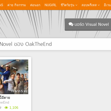
AS
ค่าย กิจกรรม
ต่อนอก
NUGIRL
ชีวิตวัยรุ่น
สอบพรีเทส
อีเวน
บอร์ด Visual Novel
 Novel ของ OakTheEnd
70 ฉาก 5 จบ
ี้มีตาย
heEnd
1,106