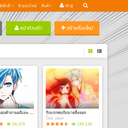
ต์เด็กดี
ติวออนไลน์
สินค้า
เข้าสู่
ระบบ
หน้าส่วนตัว
สร้างเรื่องใหม่
10 ฉาก 3 จบ
20 ฉาก 8 จบ
the quiz ตอบคำถามอนิเมะ ชิงรางวัล?!
รักแรกพบกับนายจิ้งจอก
โดย
ukari
58,379
199,139