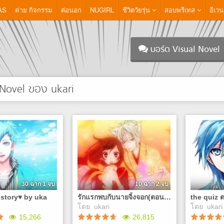
AS
ค่าย กิจกรรม
ต่อนอก
NUGIRL
ชีวิตวัยรุ่น
สอบพรีเทส
อีเวน
บอร์ด Visual Novel
 Novel ของ ukari
30 ฉาก 1 จบ
10 ฉาก 2 จบ
 story♥ by uka
รักแรกพบกับนายจิ้งจอก(ตอนพิเศษฉลองยอดคนดู10000)
โดย
ukari
โดย
ukari
15,266
26,815