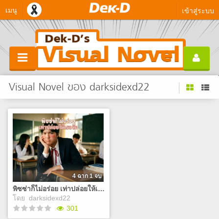
เมนู
เข้าสู่ระบบ
Visual Novel ของ darksidexd22
4 ฉาก 1 จบ
พิซซ่าก็ไม่อร่อย เท่าปล่อยให้เธอรัก
โดย
darksidexd22
301