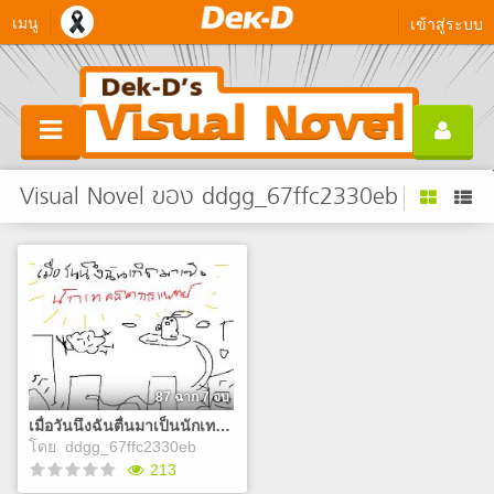
เมนู
เข้าสู่ระบบ
Visual Novel ของ ddgg_67ffc2330eb
87 ฉาก 7 จบ
เมื่อวันนึงฉันตื่นมาเป็นนักเทคนิคการแพทย์
โดย
ddgg_67ffc2330eb
213