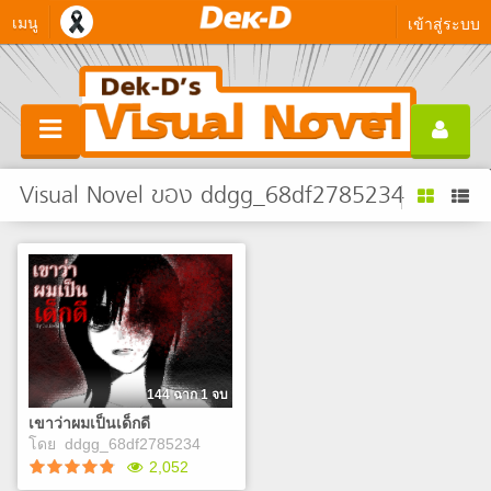
เมนู
เข้าสู่ระบบ
Visual Novel ของ ddgg_68df2785234
144 ฉาก 1 จบ
เขาว่าผมเป็นเด็กดี
โดย
ddgg_68df2785234
2,052