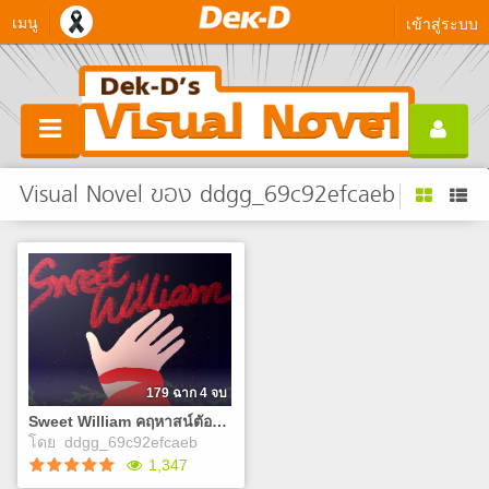
เมนู
เข้าสู่ระบบ
Visual Novel ของ ddgg_69c92efcaeb
179 ฉาก 4 จบ
Sweet William คฤหาสน์ตัองสาป(demo)
โดย
ddgg_69c92efcaeb
1,347