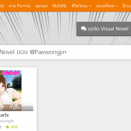
AS
ค่าย กิจกรรม
ต่อนอก
NUGIRL
ชีวิตวัยรุ่น
สอบพรีเทส
อีเวน
บอร์ด Visual Novel
 Novel ของ @Paewongjin
13 ฉาก 2 จบ
บหวัง
wongjin
455