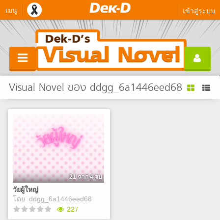
เมนู
เข้าสู่ระบบ
Visual Novel ของ ddgg_6a1446eed68
21 ฉาก 4 จบ
วัยผู้ใหญ่
โดย
ddgg_6a1446eed68
227