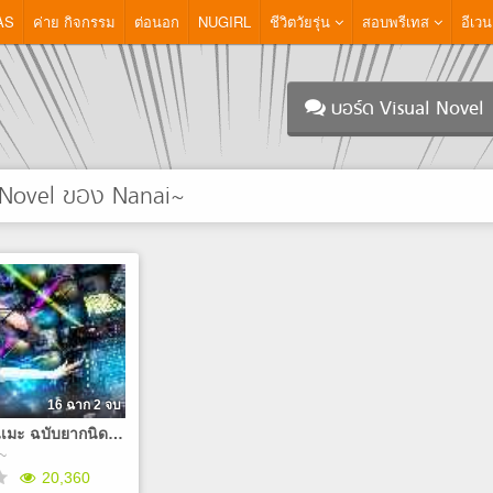
AS
ค่าย กิจกรรม
ต่อนอก
NUGIRL
ชีวิตวัยรุ่น
สอบพรีเทส
อีเวน
บอร์ด Visual Novel
 Novel ของ Nanai~
16 ฉาก 2 จบ
ทายเพลงอนิเมะ ฉบับยากนิดๆ15เพลง
~
20,360