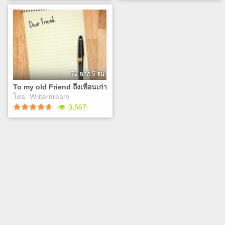
พระเอกพวกนี้ไม่ได้แสนดีเลย
Homeless Child wish:ความ
สักนิด!
ปรารถนาของเด็กหญิงไร้บ้าน
เมื่อคุณทะลุมิติไปยังเกม
วันคริสต์มาส วันที่หิมะตก
จีบหนุ่มวรรณคดีแกะกล่องที่
และเป็นวันที่ครอบครัวทุก
เคลมว่าหนุ่มธงแดงสุดฟิน
ครอบครัวเฉลิงฉลองวันคริตส์
เร้าใจโดยที่วิธีออกจากเกมคือ
มาสด้วยความอบอุ่น แต่มัน
จีบหนึ่งในตัวเอกให้ติดให้ได้!
ไม่ใช่เด็กหญิงไร้บ้านอย่างเธอ
72 ฉาก 5 จบ
To my old Friend ถึงเพื่อนเก่า
Play
Play
โดย
Writerdream
3,567
To my old Friend ถึงเพื่อน
เก่า
"มิตรภาพ"เป็นสิ่งที่
บอบบางและแตกหักง่ายเหมือน
ความรัก และยากที่จะให้กลับ
มาเป็นเหมือนเดิม
Play