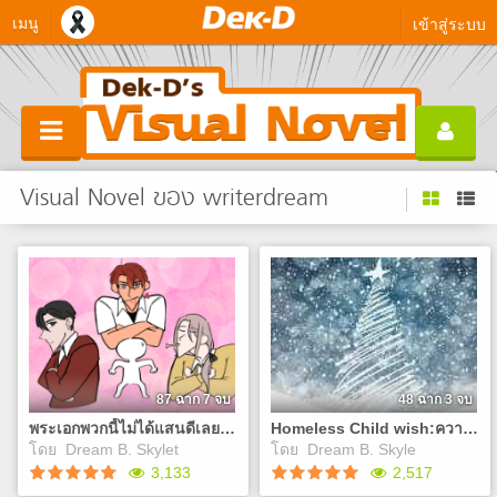
เมนู
เข้าสู่ระบบ
Visual Novel ของ writerdream
87 ฉาก 7 จบ
48 ฉาก 3 จบ
พระเอกพวกนี้ไม่ได้แสนดีเลยสักนิด!
Homeless Child wish:ความปรารถนาของเด็กหญิงไร้บ้าน
โดย
Dream B. Skylet
โดย
Dream B. Skyle
3,133
2,517