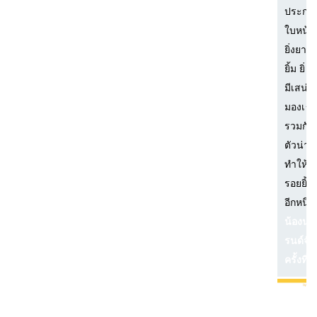
ประกอ
ใบหน้า
ยิ่งยามท
ยิ้ม ยิ่
มีเสน่ห์
มองเข้
รวมกับ
ตัวน่าร
ทำให้เ
รอยยิ้
อีกหนึ่ง
น้องนุ่
รนด์จัง
ครั้งที่ 