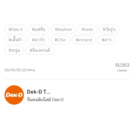
#Dek-d
#แฟชั่น
#fashion
#teen
#วัยรุ่น
#เสื้อผ้า
#น่ารัก
#Chic
#intrend
#สาว
#หนุ่ม
#อินเทรนด์
19,063
22/03/53 22:44 น.
views
Dek-D Team
ทีมคอลัมนิสต์ Dek-D