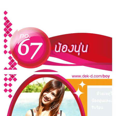
ด้วยเหตุใดก็ต
น้องนุ่นและเพื
รีบร้อน