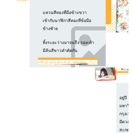
แหวนสีทองที่มือข้างขวา
เข้ากับนาฬิกาสีทองที่ข้อมือ
ข้างซ้าย
ทิ้งระยะว่างมาจนถึง รองเท้า
มีส้นสีขาวดำตัดกัน
น้อง
อยู่ปี 1
มหาวิท
กรุงเทพ
มีดวงต
สะกด เ