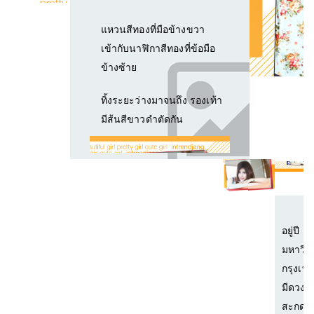
แหวนสีทองที่มือข้างขวา
เข้ากับนาฬิกาสีทองที่ข้อมือ
ข้างซ้าย
ทิ้งระยะว่างมาจนถึง รองเท้า
มีส้นสีขาวดำตัดกัน
น้อง
อยู่ปี 1
มหาวิท
กรุงเทพ
มีดวงต
สะกด เ