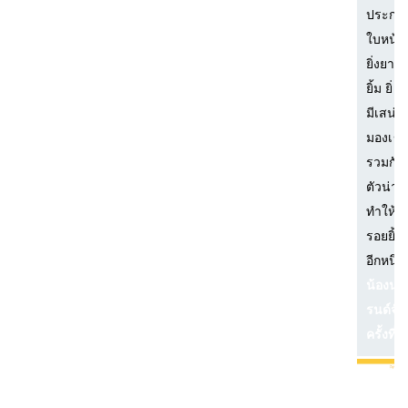
ประกอ
ใบหน้า
ยิ่งยามท
ยิ้ม ยิ่
มีเสน่ห์
มองเข้
รวมกับ
ตัวน่าร
ทำให้เ
รอยยิ้
อีกหนึ่ง
น้องนุ่
รนด์จัง
ครั้งที่ 