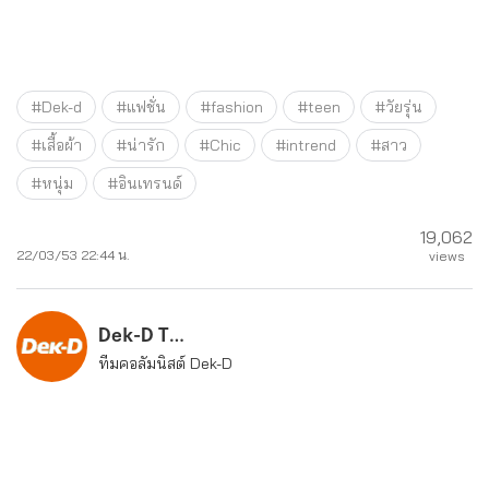
#Dek-d
#แฟชั่น
#fashion
#teen
#วัยรุ่น
#เสื้อผ้า
#น่ารัก
#Chic
#intrend
#สาว
#หนุ่ม
#อินเทรนด์
19,062
22/03/53 22:44 น.
views
Dek-D Team
ทีมคอลัมนิสต์ Dek-D