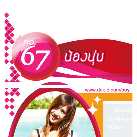
ด้วยเหตุใดก็ต
น้องนุ่นและเพื
รีบร้อน