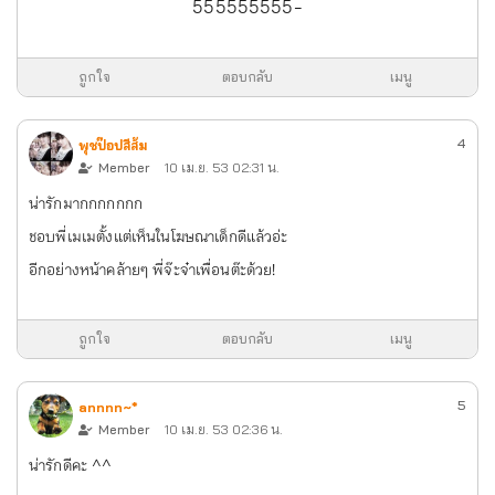
555555555-
ถูกใจ
ตอบกลับ
เมนู
4
พุชป๊อปสีส้ม
Member
10 เม.ย. 53 02:31 น.
น่ารักมากกกกกกก
ชอบพี่เมเมตั้งแต่เห็นในโฆษณาเด็กดีแล้วอ่ะ
อีกอย่างหน้าคล้ายๆ พี่จ๊ะจ๋าเพื่อนต๊ะด้วย!
ถูกใจ
ตอบกลับ
เมนู
5
annnn~*
Member
10 เม.ย. 53 02:36 น.
น่ารักดีคะ ^^