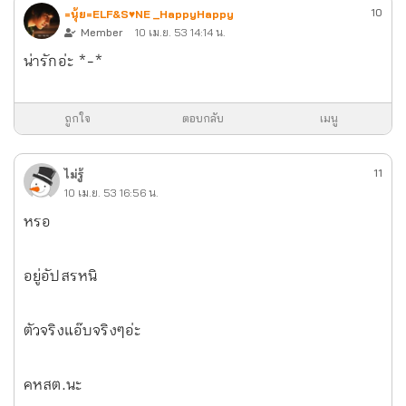
10
=นุ้ย=ELF&S♥NE _HappyHappy
Member
10 เม.ย. 53 14:14 น.
น่ารักอ่ะ *-*
ถูกใจ
ตอบกลับ
เมนู
11
ไม่รู้
10 เม.ย. 53 16:56 น.
หรอ
อยู่อัปสรหนิ
ตัวจริงแอ๊บจริงๆอ่ะ
คหสต.นะ