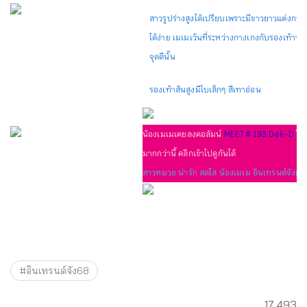
สาวรูปร่างสูงได้เปรียบเพราะมีขาวยาวแต่งกายข
ได้ง่าย เมเมเว้นที่ระหว่างกางเกงกับรองเท้าทำใ
จุดดีนั้น
รองเท้าส้นสูงมีโบเล็กๆ สีเทาอ่อน
น้องเมเมเคยลงคอลัมน์
MEET # 193 Dek-D
ใคร
มากกว่านี้ คลิกเข้าไปดูกันได้
สาวหมวย น่ารัก สดใส น้องเมเม อินเทรนด์จังคอลั
#อินเทรนด์จัง68
17,493