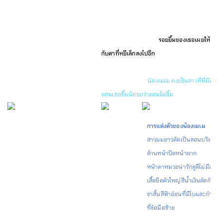
สาวหมวย หน้าตาน่ารัก ปรากฏตัวด้วยการ แต่งตัว
ไม่ต้องแปลกใจกับความสูงของเธอเพราะเป็นถึงอด
ว่ายน้ำที่ชนะการแข่งขัน
รอยยิ้มของเธอเผยให้เห็
กับตาที่หยีเล็กลงไปอีก
การแต่งตัวเรียบง่ายแต่น่
ร่าเริงมีความเป็นวัยรุ่น รอยยิ้มของเธอเกิดขึ้นบ่อย
แต่มักไม่ใช่ในกล้อง
น้องเมเม คงเป็นสาวที่ที่มีภาพ
ตอนเธอยิ้มน้อยกว่าตอนไม่ยิ้ม
การแต่งตัวของน้องเมเม
สาวผมยาวดัดเป็นลอนบริเว
ด้านหน้าปิดหน้าผาก
หน้าตาหมวยน่ารักดูดีไม่มีเบื่
เสื้อยืดตัวใหญ่สีน้ำเงินตัดกั
ขาสั้นสีฟ้าอ่อนที่มีโบและกำไล
ที่ข้อมือซ้าย