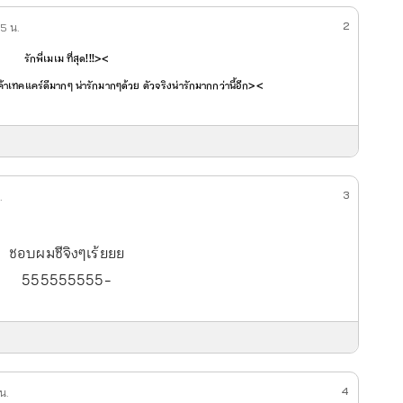
2
45 น.
รักพี่เมเม ที่สุด!!!><
 พี่เค้าเทคแคร์ดีมากๆ น่ารักมากๆด้วย ตัวจริงน่ารักมากกว่านี้อีก><
3
.
ชอบผมชีจิงๆเร้ยยย
555555555-
4
น.