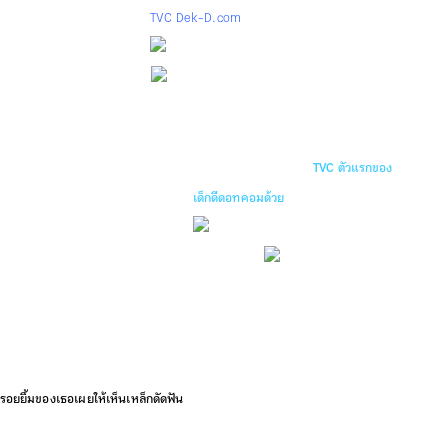
TVC Dek-D.com
เคยเป็นนักกีฬาว่ายน้ำเหรียญทอง เคยผ่านการ
ถ่ายแบบลงนิตยสารต่างๆ รวมถึงร่วมเล่นมิวสิค
วีดิโอ ที่สำคัญที่สุดเธอเป็นตัวแสดงนำ ที่เรียก
ได้ว่าเป็นนางเอกก็ได้ ใน
TVC ตัวแรกของ
เด็กดีดอทคอมด้วย
ปรากฏตัวด้วยการ แต่งตัวสีฟ้า
ูงของเธอเพราะเป็นถึงอดีตนักกีฬา
รอยยิ้มของเธอเผยให้เห็นเหล็กดัดฟัน
การแต่งตัวเรียบง่ายแต่น่ารัก สดใส