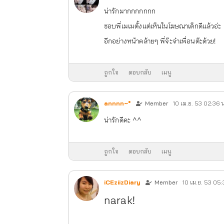
น่ารักมากกกกกกก
ชอบพี่เมเมตั้งแต่เห็นในโฆษณาเด็กดีแล้วอ่ะ
อีกอย่างหน้าคล้ายๆ พี่จ๊ะจ๋าเพื่อนต๊ะด้วย!
ถูกใจ
ตอบกลับ
เมนู
annnn~*
Member
10 เม.ย. 53 02:36 น
น่ารักดีคะ ^^
ถูกใจ
ตอบกลับ
เมนู
iCEziizDiary
Member
10 เม.ย. 53 05:
narak!