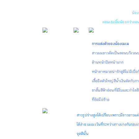
ร่าเริงมีความเป็นวัยรุ่น
แต่มักไม่ใช่ในกล้อง
น้อง
ตอนเธอยิ้มน้อยกว่าตอนไ
การแต่งตัวของน้องเมเม
สาวผมยาวดัดเป็นลอนบริเวณ
ด้านหน้าปิดหน้าผาก
หน้าตาหมวยน่ารักดูดีไม่มีเบื่อ
เสื้อยืดตัวใหญ่สีน้ำเงินตัดกับก
ขาสั้นสีฟ้าอ่อนที่มีโบและกำไลส
ที่ข้อมือซ้าย
สาวรูปร่างสูงได้เปรียบเพราะมีขาวยาวแต่
ได้ง่าย เมเมเว้นที่ระหว่างกางเกงกับรองเ
จุดดีนั้น