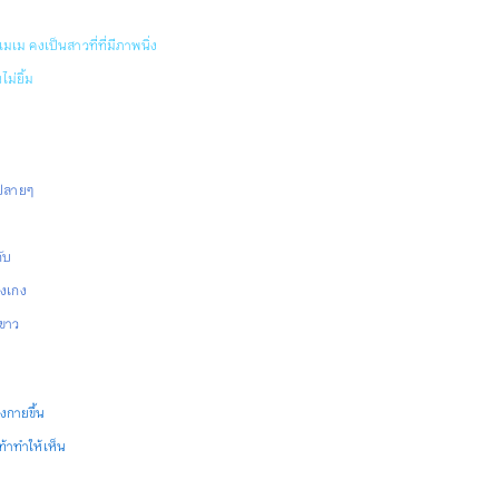
 รอยยิ้มของเธอเกิดขึ้นบ่อยครั้ง
เมเม คงเป็นสาวที่ที่มีภาพนิ่ง
ม่ยิ้ม
ปลายๆ
กับ
างเกง
ีขาว
งกายขึ้น
ท้าทำให้เห็น