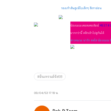
รองเท้าส้นสูงมีโบเล็กๆ สีเทาอ่อน
น้องเมเมเคยลงคอลัมน์
MEET # 
มากกว่านี้ คลิกเข้าไปดูกันได้
สาวหมวย น่ารัก สดใส น้องเมเม อิ
#อินเทรนด์จัง68
09/04/53 17:19 น.