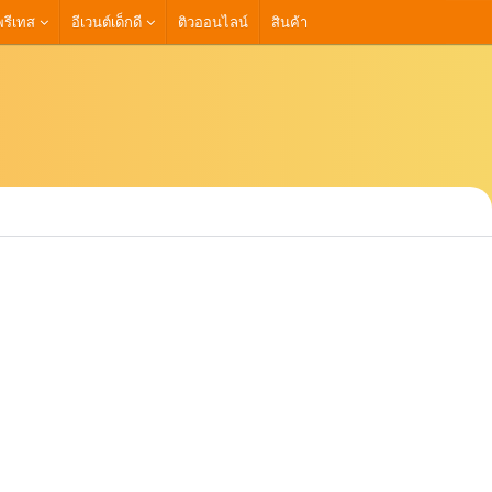
รีเทส
อีเวนต์เด็กดี
ติวออนไลน์
สินค้า