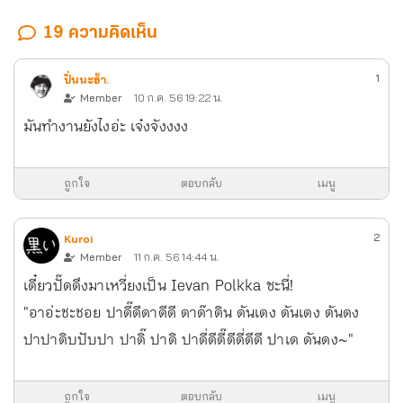
19 ความคิดเห็น
1
ปิ่นนะฮ้า.
Member
10 ก.ค. 56 19:22 น.
มันทำงานยังไงอ่ะ เจ๋งจังงงง
ถูกใจ
ตอบกลับ
เมนู
2
Kuroi
Member
11 ก.ค. 56 14:44 น.
เดี๋ยวปั๊ดดึงมาเหวี่ยงเป็น Ievan Polkka ซะนี่!
"อาอ่ะชะชอย ปาดี๊ดีดาดีดี ดาด๊าดิน ดันเดง ดันเดง ดันดง
ปาปาดิบปับปา ปาดิ๊ ปาดิ ปาดี่ดีดี๊ดีดี่ดีดี ปาเด ดันดง~"
ถูกใจ
ตอบกลับ
เมนู