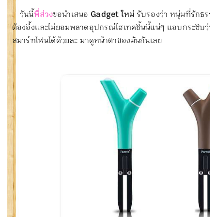
วันนี้
พี่ส่วง
ขอนำเสนอ
Gadget ใหม่
รับรองว่า หนุ่มที่รักธรร
ต้องอึ้งและไม่ยอมพลาดอุปกรณ์ไฮเทคชิ้นนี้แน่ๆ แอบกระซิบว่า อุป
สมาร์ทโฟนได้ด้วยละ มาดูหน้าตาของมันกันเลย