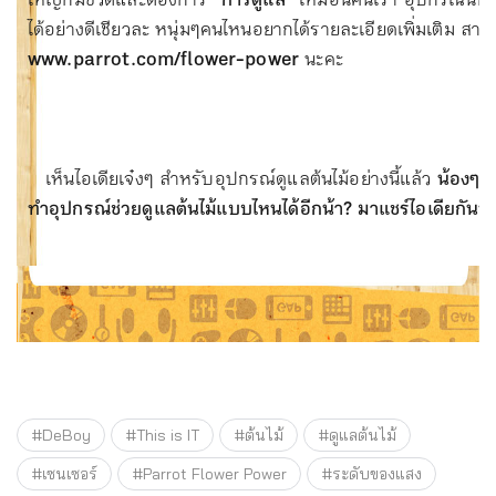
ได้อย่างดีเชียวละ หนุ่มๆคนไหนอยากได้รายละเอียดเพิ่มเติม สามา
www.parrot.com/flower-power
นะคะ
เห็นไอเดียเจ๋งๆ สำหรับอุปกรณ์ดูแลต้นไม้อย่างนี้แล้ว
น้องๆ 
ทำอุปกรณ์ช่วยดูแลต้นไม้แบบไหนได้อีกน้า? มาแชร์ไอเดียกันหน
#DeBoy
#This is IT
#ต้นไม้
#ดูแลต้นไม้
#เซนเซอร์
#Parrot Flower Power
#ระดับของแสง