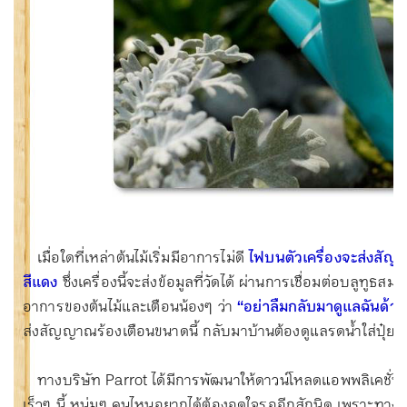
เมื่อใดที่เหล่าต้นไม้เริ่มมีอาการไม่ดี
ไฟบนตัวเครื่องจะส่งสัญ
สีแดง
ซึ่งเครื่องนี้จะส่งข้อมูลที่วัดได้ ผ่านการเชื่อมต่อบลูทูธส
อาการของต้นไม้และเตือนน้องๆ ว่า
“อย่าลืมกลับมาดูแลฉันด้วย
ส่งสัญญาณร้องเตือนขนาดนี้ กลับมาบ้านต้องดูแลรดน้ำใส่ปุ๋ยอย
ทางบริษัท Parrot ได้มีการพัฒนาให้ดาวน์โหลดแอพพลิเคชั่น
เร็วๆ นี้ หนุ่มๆ คนไหนอยากได้ต้องอดใจรออีกสักนิด เพราะทางบร