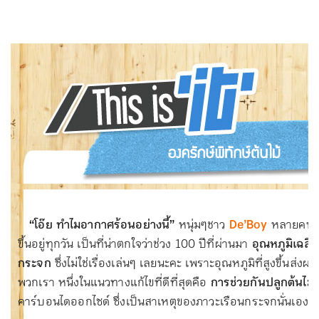
“โอ๊ย ทำไมอากาศร้อนอย่างนี้”
หนุ่มๆชาว
De’Boy
หลายคนมา
ขึ้นอยู่ทุกวัน เป็นที่น่าตกใจว่าช่วง 100 ปีที่ผ่านมา
อุณหภูมิเฉลี
กระจก
ซึ่งไม่ใช่เรื่องเล่นๆ เลยนะคะ เพราะอุณหภูมิที่สูงขึ้นส
พวกเรา หนึ่งในแนวทางแก้ไขที่ดีที่สุดคือ
การช่วยกันปลูกต้นไม้เพ
คาร์บอนไดออกไซด์ ซึ่งเป็นสาเหตุของภาวะเรือนกระจกนั่นเอง