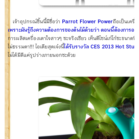
เจ้าอุปกรณ์ชิ้นนี้มีชื่อว่า
Parrot Flower Power
ถือเป็นเครื่อง
เพราะมันรู้ถึงความต้องการของต้นไม้ด้วยว่า ตอนนี้ต้องการอะ
การผลิตเครื่องเดาใจสาวๆ ซะจริงเชียว เห็นดีไซน์เก๋ไก๋ซะขนาดนี
ไม่ธรรมดา!!! ไอเดียสุดเจ๋งนี้
ได้รับรางวัล CES 2013 Hot Stu
ไม่ได้มีดีแค่รูปร่างภายนอกซะด้วย